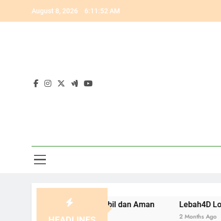
Skip
August 8, 2026
6:11:53 AM
to
content
Jam
Ikuti Tips
natif yang Lebih Stabil dan Aman
Lebah4D Login Alter
2 Months Ago
HEADLINES