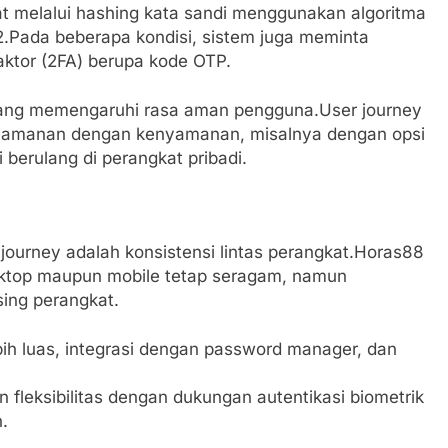
t melalui hashing kata sandi menggunakan algoritma
n2.Pada beberapa kondisi, sistem juga meminta
faktor (2FA) berupa kode OTP.
is yang memengaruhi rasa aman pengguna.User journey
amanan dengan kenyamanan, misalnya dengan opsi
 berulang di perangkat pribadi.
 journey adalah konsistensi lintas perangkat.Horas88
sktop maupun mobile tetap seragam, namun
sing perangkat.
ih luas, integrasi dengan password manager, dan
leksibilitas dengan dukungan autentikasi biometrik
.