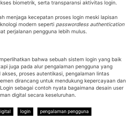
s biometrik, serta transparansi aktivitas login.
h menjaga kecepatan proses login meski lapisan
nologi modern seperti
passwordless authentication
t perjalanan pengguna lebih mulus.
mperlihatkan bahwa sebuah sistem login yang baik
tetapi juga pada alur pengalaman pengguna yang
 akses, proses autentikasi, pengalaman lintas
elemen dirancang untuk mendukung kepercayaan dan
Login sebagai contoh nyata bagaimana desain user
an digital secara keseluruhan.
gital
login
pengalaman pengguna