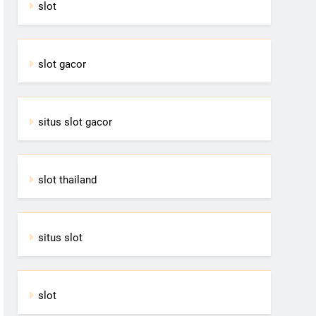
slot
slot gacor
situs slot gacor
slot thailand
situs slot
slot