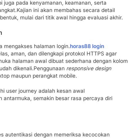
api juga pada kenyamanan, keamanan, serta
angkat.Kajian ini akan membahas secara detail
ntuk, mulai dari titik awal hingga evaluasi akhir.
n
ka mengakses halaman login.
horas88 login
as, aman, dan dilengkapi protokol HTTPS agar
muka halaman awal dibuat sederhana dengan kolom
mudah dikenali.Penggunaan
responsive design
ktop maupun perangkat mobile.
hi user journey adalah kesan awal
 antarmuka, semakin besar rasa percaya diri
s autentikasi dengan memeriksa kecocokan