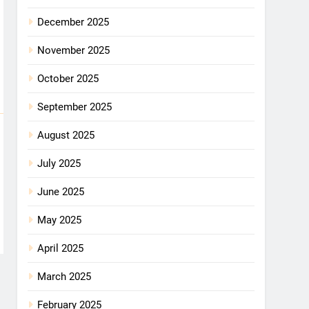
December 2025
November 2025
October 2025
September 2025
August 2025
July 2025
June 2025
May 2025
April 2025
March 2025
February 2025