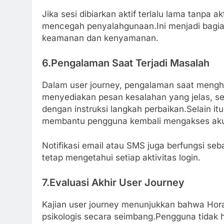
Jika sesi dibiarkan aktif terlalu lama tanpa 
mencegah penyalahgunaan.Ini menjadi bagi
keamanan dan kenyamanan.
6.Pengalaman Saat Terjadi Masalah
Dalam user journey, pengalaman saat mengha
menyediakan pesan kesalahan yang jelas, sep
dengan instruksi langkah perbaikan.Selain it
membantu pengguna kembali mengakses aku
Notifikasi email atau SMS juga berfungsi s
tetap mengetahui setiap aktivitas login.
7.Evaluasi Akhir User Journey
Kajian user journey menunjukkan bahwa Ho
psikologis secara seimbang.Pengguna tidak 