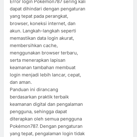
Error login Pokémon787 sering kali
dapat dihindari dengan pengaturan
yang tepat pada perangkat,
browser, koneksi internet, dan
akun. Langkah-langkah seperti
memastikan data login akurat,
membersihkan cache,
menggunakan browser terbaru,
serta menerapkan lapisan
keamanan tambahan membuat
login menjadi lebih lancar, cepat,
dan aman.
Panduan ini dirancang
berdasarkan praktik terbaik
keamanan digital dan pengalaman
pengguna, sehingga dapat
diterapkan oleh semua pengguna
Pokémon787. Dengan pengaturan
yang tepat, pengalaman login tidak