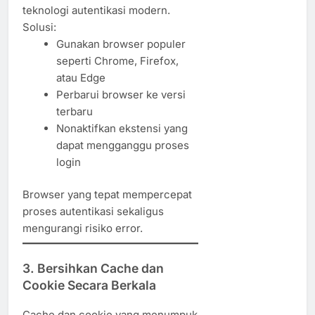
teknologi autentikasi modern.
Solusi:
Gunakan browser populer
seperti Chrome, Firefox,
atau Edge
Perbarui browser ke versi
terbaru
Nonaktifkan ekstensi yang
dapat mengganggu proses
login
Browser yang tepat mempercepat
proses autentikasi sekaligus
mengurangi risiko error.
3. Bersihkan Cache dan
Cookie Secara Berkala
Cache dan cookie yang menumpuk