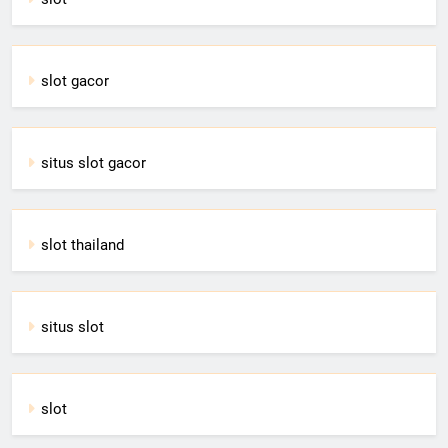
slot gacor
situs slot gacor
slot thailand
situs slot
slot