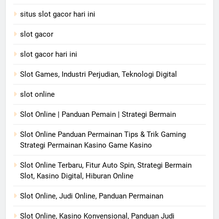
situs slot gacor hari ini
slot gacor
slot gacor hari ini
Slot Games, Industri Perjudian, Teknologi Digital
slot online
Slot Online | Panduan Pemain | Strategi Bermain
Slot Online Panduan Permainan Tips & Trik Gaming
Strategi Permainan Kasino Game Kasino
Slot Online Terbaru, Fitur Auto Spin, Strategi Bermain
Slot, Kasino Digital, Hiburan Online
Slot Online, Judi Online, Panduan Permainan
Slot Online, Kasino Konvensional, Panduan Judi