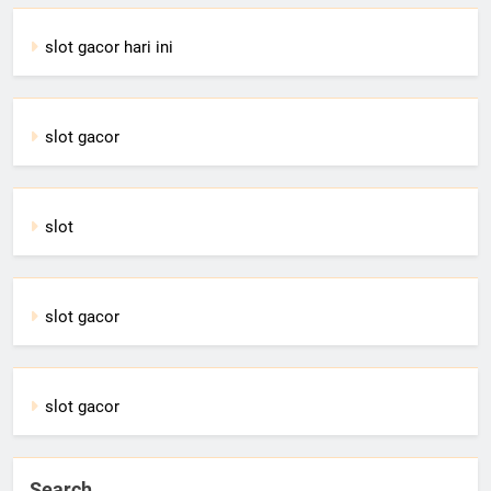
slot gacor hari ini
slot gacor
slot
slot gacor
slot gacor
Search