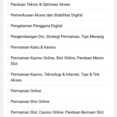
Panduan Teknis & Optimasi Akses
Pemeriksaan Akses dan Stabilitas Digital
Pengalaman Pengguna Digital
Pengembangan Diri, Strategi Permainan, Tips Menang.
Permainan Kartu & Kasino
Permainan Kasino Online, Slot Online, Panduan Mesin
Slot
Permainan Kasino, Teknologi & Internet, Tips & Trik
Akses
Permainan Online
Permainan Slot Online
Permainan Slot, Casino Online, Panduan Bermain Slot