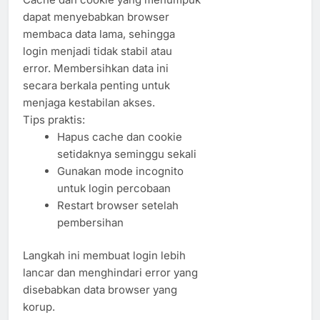
dapat menyebabkan browser
membaca data lama, sehingga
login menjadi tidak stabil atau
error. Membersihkan data ini
secara berkala penting untuk
menjaga kestabilan akses.
Tips praktis:
Hapus cache dan cookie
setidaknya seminggu sekali
Gunakan mode incognito
untuk login percobaan
Restart browser setelah
pembersihan
Langkah ini membuat login lebih
lancar dan menghindari error yang
disebabkan data browser yang
korup.