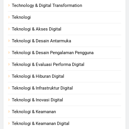
Technology & Digital Transformation
Teknologi
Teknologi & Akses Digital
Teknologi & Desain Antarmuka
Teknologi & Desain Pengalaman Pengguna
Teknologi & Evaluasi Performa Digital
Teknologi & Hiburan Digital
Teknologi & Infrastruktur Digital
Teknologi & Inovasi Digital
Teknologi & Keamanan
Teknologi & Keamanan Digital