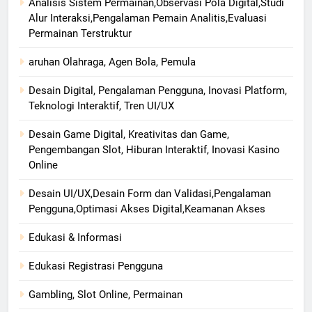
Analisis Sistem Permainan,Observasi Pola Digital,Studi
Alur Interaksi,Pengalaman Pemain Analitis,Evaluasi
Permainan Terstruktur
aruhan Olahraga, Agen Bola, Pemula
Desain Digital, Pengalaman Pengguna, Inovasi Platform,
Teknologi Interaktif, Tren UI/UX
Desain Game Digital, Kreativitas dan Game,
Pengembangan Slot, Hiburan Interaktif, Inovasi Kasino
Online
Desain UI/UX,Desain Form dan Validasi,Pengalaman
Pengguna,Optimasi Akses Digital,Keamanan Akses
Edukasi & Informasi
Edukasi Registrasi Pengguna
Gambling, Slot Online, Permainan