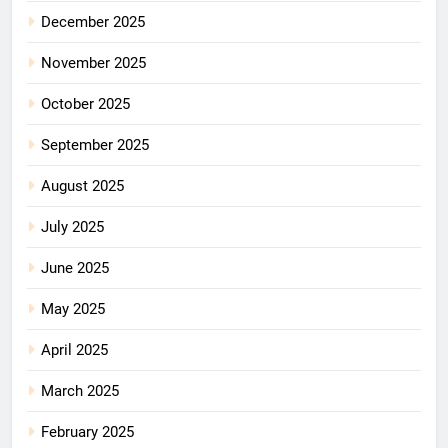
December 2025
November 2025
October 2025
September 2025
August 2025
July 2025
June 2025
May 2025
April 2025
March 2025
February 2025