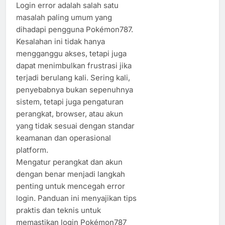
Login error adalah salah satu
masalah paling umum yang
dihadapi pengguna Pokémon787.
Kesalahan ini tidak hanya
mengganggu akses, tetapi juga
dapat menimbulkan frustrasi jika
terjadi berulang kali. Sering kali,
penyebabnya bukan sepenuhnya
sistem, tetapi juga pengaturan
perangkat, browser, atau akun
yang tidak sesuai dengan standar
keamanan dan operasional
platform.
Mengatur perangkat dan akun
dengan benar menjadi langkah
penting untuk mencegah error
login. Panduan ini menyajikan tips
praktis dan teknis untuk
memastikan login Pokémon787