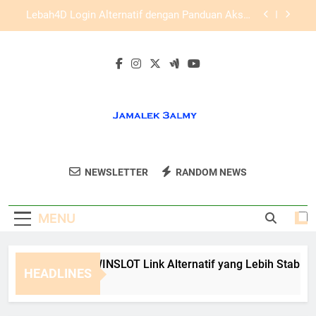
Skip
Daftar Edwinslot dan Tips Menghindari Kendala
to
Registrasi untuk Pengguna Baru
content
Daftar Lebah4D dan Tips Menghindari Kendala
Registrasi
Cara Memilih EDWINSLOT Link Alternatif yang
Lebih Stabil dan Aman
Lebah4D Login Alternatif dengan Panduan Akses
yang Aman untuk Pengguna
Daftar Edwinslot dan Tips Menghindari Kendala
Registrasi untuk Pengguna Baru
Jamalek 3almy
Ikuti Tips Kecantikan Dan Fashion Di
Daftar Lebah4D dan Tips Menghindari Kendala
NEWSLETTER
RANDOM NEWS
Registrasi
Jamalek 3almy.
MENU
ra Memilih EDWINSLOT Link Alternatif yang Lebih Stabil dan
HEADLINES
Month Ago