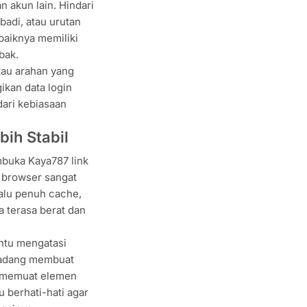
 akun lain. Hindari
badi, atau urutan
baiknya memiliki
ebak.
tau arahan yang
ikan data login
dari kebiasaan
ih Stabil
buka Kaya787 link
si browser sangat
alu penuh cache,
 terasa berat dan
ntu mengatasi
 kadang membuat
k memuat elemen
 berhati-hati agar