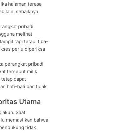
ika halaman terasa
b lain, sebaiknya
angkat pribadi.
ngguna melihat
mpil rapi tetapi tiba-
akses perlu diperiksa
ka perangkat pribadi
at tersebut milik
 tetap dapat
n hati-hati dan tidak
oritas Utama
s akun. Saat
erlu memastikan bahwa
l pendukung tidak