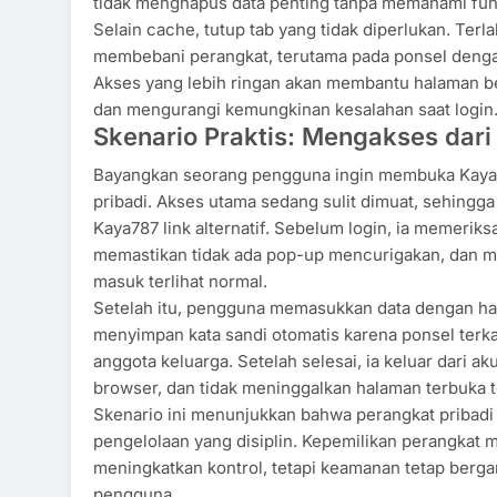
tidak menghapus data penting tanpa memahami fun
Selain cache, tutup tab yang tidak diperlukan. Terl
membebani perangkat, terutama pada ponsel denga
Akses yang lebih ringan akan membantu halaman ber
dan mengurangi kemungkinan kesalahan saat login
Skenario Praktis: Mengakses dari 
Bayangkan seorang pengguna ingin membuka Kaya7
pribadi. Akses utama sedang sulit dimuat, sehingg
Kaya787 link alternatif. Sebelum login, ia memeriks
memastikan tidak ada pop-up mencurigakan, dan m
masuk terlihat normal.
Setelah itu, pengguna memasukkan data dengan hati-
menyimpan kata sandi otomatis karena ponsel terka
anggota keluarga. Setelah selesai, ia keluar dari a
browser, dan tidak meninggalkan halaman terbuka te
Skenario ini menunjukkan bahwa perangkat pribad
pengelolaan yang disiplin. Kepemilikan perangkat
meningkatkan kontrol, tetapi keamanan tetap berg
pengguna.