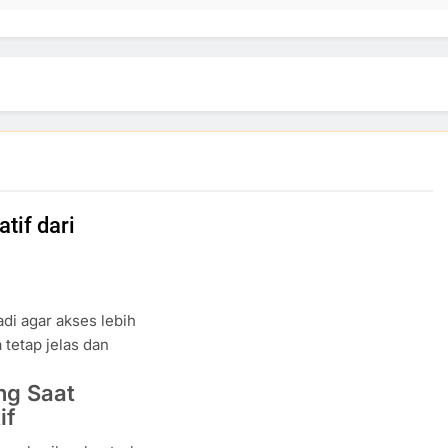
tif dari
adi agar akses lebih
tetap jelas dan
ng Saat
if