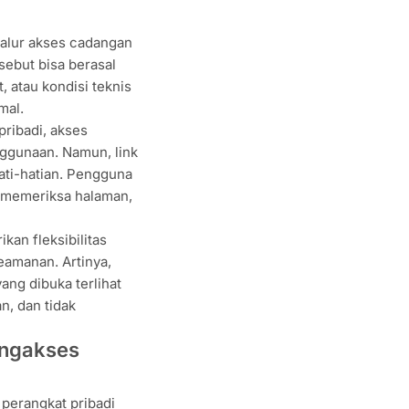
jalur akses cadangan
sebut bisa berasal
, atau kondisi teknis
mal.
ribadi, akses
ggunaan. Namun, link
hati-hatian. Pengguna
a memeriksa halaman,
kan fleksibilitas
eamanan. Artinya,
ng dibuka terlihat
n, dan tidak
engakses
 perangkat pribadi