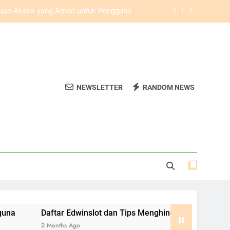
duan Akses yang Aman untuk Pengguna
endala Registrasi untuk Pengguna Baru
n Tips Menghindari Kendala Registrasi
lternatif yang Lebih Stabil dan Aman
NEWSLETTER
RANDOM NEWS
duan Akses yang Aman untuk Pengguna
endala Registrasi untuk Pengguna Baru
n Tips Menghindari Kendala Registrasi
aftar Edwinslot dan Tips Menghindari Kendala Registrasi unt
 Months Ago