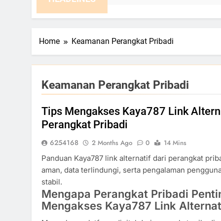
Home
Keamanan Perangkat Pribadi
Keamanan Perangkat Pribadi
Tips Mengakses Kaya787 Link Alterna
Perangkat Pribadi
6254168
2 Months Ago
0
14 Mins
Panduan Kaya787 link alternatif dari perangkat prib
aman, data terlindungi, serta pengalaman pengguna 
stabil.
Mengapa Perangkat Pribadi Penti
Mengakses Kaya787 Link Alternat