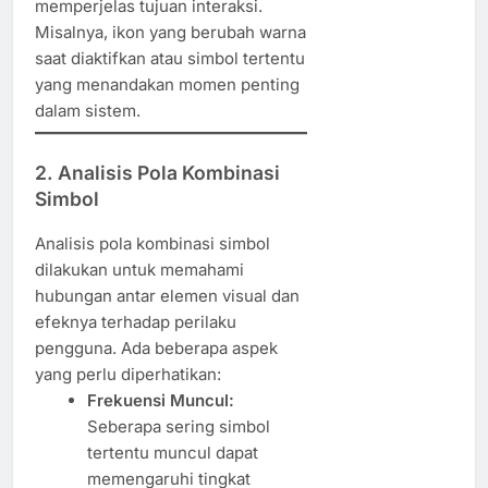
memperjelas tujuan interaksi.
Misalnya, ikon yang berubah warna
saat diaktifkan atau simbol tertentu
yang menandakan momen penting
dalam sistem.
2. Analisis Pola Kombinasi
Simbol
Analisis pola kombinasi simbol
dilakukan untuk memahami
hubungan antar elemen visual dan
efeknya terhadap perilaku
pengguna. Ada beberapa aspek
yang perlu diperhatikan:
Frekuensi Muncul:
Seberapa sering simbol
tertentu muncul dapat
memengaruhi tingkat