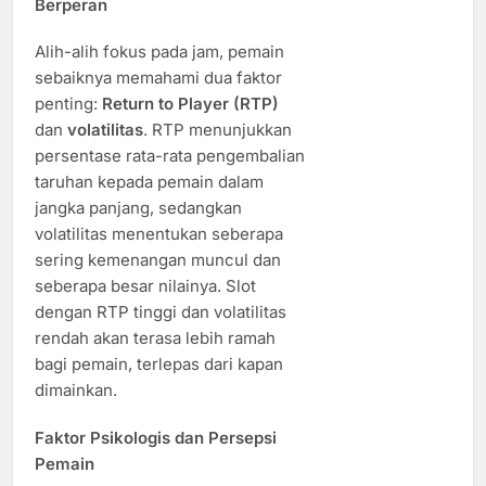
Berperan
Alih-alih fokus pada jam, pemain
sebaiknya memahami dua faktor
penting:
Return to Player (RTP)
dan
volatilitas
. RTP menunjukkan
persentase rata-rata pengembalian
taruhan kepada pemain dalam
jangka panjang, sedangkan
volatilitas menentukan seberapa
sering kemenangan muncul dan
seberapa besar nilainya. Slot
dengan RTP tinggi dan volatilitas
rendah akan terasa lebih ramah
bagi pemain, terlepas dari kapan
dimainkan.
Faktor Psikologis dan Persepsi
Pemain