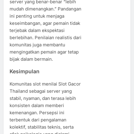
server yang benar-benar “lebih
mudah dimenangkan.” Pandangan
ini penting untuk menjaga
keseimbangan, agar pemain tidak
terjebak dalam ekspektasi
berlebihan. Penilaian realistis dari
komunitas juga membantu
mengingatkan pemain agar tetap
bijak dalam bermain.
Kesimpulan
Komunitas slot menilai Slot Gacor
Thailand sebagai server yang
stabil, nyaman, dan terasa lebih
konsisten dalam memberi
kemenangan. Persepsi ini
terbentuk dari pengalaman
kolektif, stabilitas teknis, serta