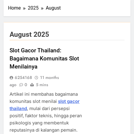
Home
2025
August
August 2025
Slot Gacor Thailand:
Bagaimana Komunitas Slot
Menilainya
6254168
11 months
ago
0
5 mins
Artikel ini membahas bagaimana
komunitas slot menilai
slot gacor
thailand
, mulai dari persepsi
positif, faktor teknis, hingga peran
psikologis yang membentuk
reputasinya di kalangan pemain.