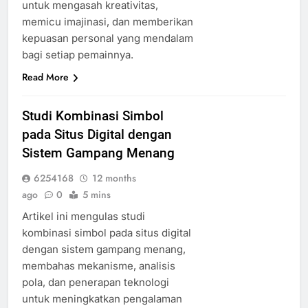
untuk mengasah kreativitas,
memicu imajinasi, dan memberikan
kepuasan personal yang mendalam
bagi setiap pemainnya.
Read More
Studi Kombinasi Simbol
pada Situs Digital dengan
Sistem Gampang Menang
6254168
12 months
ago
0
5 mins
Artikel ini mengulas studi
kombinasi simbol pada situs digital
dengan sistem gampang menang,
membahas mekanisme, analisis
pola, dan penerapan teknologi
untuk meningkatkan pengalaman