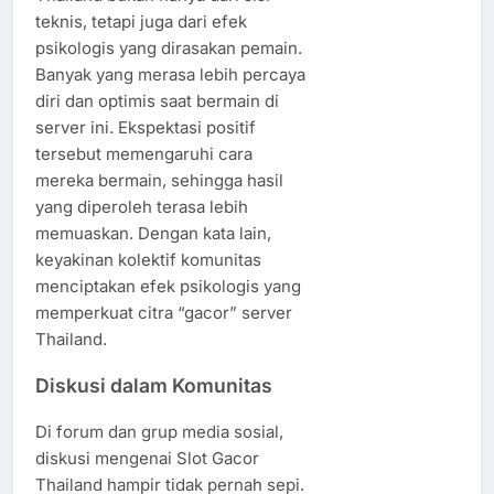
teknis, tetapi juga dari efek
psikologis yang dirasakan pemain.
Banyak yang merasa lebih percaya
diri dan optimis saat bermain di
server ini. Ekspektasi positif
tersebut memengaruhi cara
mereka bermain, sehingga hasil
yang diperoleh terasa lebih
memuaskan. Dengan kata lain,
keyakinan kolektif komunitas
menciptakan efek psikologis yang
memperkuat citra “gacor” server
Thailand.
Diskusi dalam Komunitas
Di forum dan grup media sosial,
diskusi mengenai Slot Gacor
Thailand hampir tidak pernah sepi.