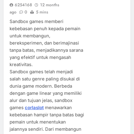
6254168
12 months
ago
0
5 mins
Sandbox games memberi
kebebasan penuh kepada pemain
untuk membangun,
bereksperimen, dan berimajinasi
tanpa batas, menjadikannya sarana
yang efektif untuk mengasah
kreativitas.
Sandbox games telah menjadi
salah satu genre paling disukai di
dunia game modern. Berbeda
dengan game linear yang memiliki
alur dan tujuan jelas, sandbox
games
corlaslot
menawarkan
kebebasan hampir tanpa batas bagi
pemain untuk menentukan
jalannya sendiri. Dari membangun