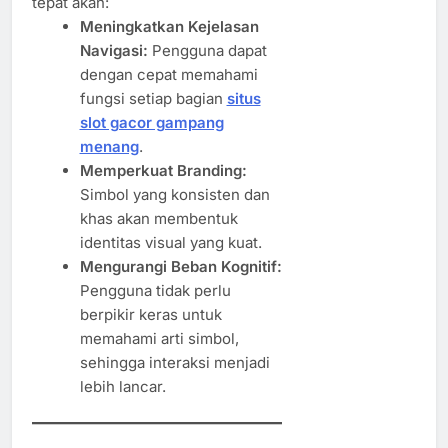
tepat akan:
Meningkatkan Kejelasan
Navigasi:
Pengguna dapat
dengan cepat memahami
fungsi setiap bagian
situs
slot gacor gampang
menang
.
Memperkuat Branding:
Simbol yang konsisten dan
khas akan membentuk
identitas visual yang kuat.
Mengurangi Beban Kognitif:
Pengguna tidak perlu
berpikir keras untuk
memahami arti simbol,
sehingga interaksi menjadi
lebih lancar.