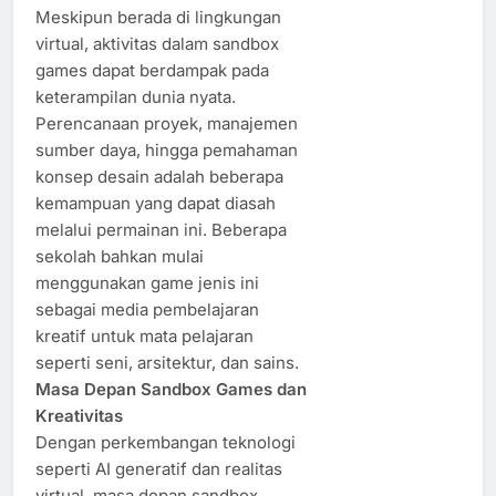
Meskipun berada di lingkungan
virtual, aktivitas dalam sandbox
games dapat berdampak pada
keterampilan dunia nyata.
Perencanaan proyek, manajemen
sumber daya, hingga pemahaman
konsep desain adalah beberapa
kemampuan yang dapat diasah
melalui permainan ini. Beberapa
sekolah bahkan mulai
menggunakan game jenis ini
sebagai media pembelajaran
kreatif untuk mata pelajaran
seperti seni, arsitektur, dan sains.
Masa Depan Sandbox Games dan
Kreativitas
Dengan perkembangan teknologi
seperti AI generatif dan realitas
virtual, masa depan sandbox