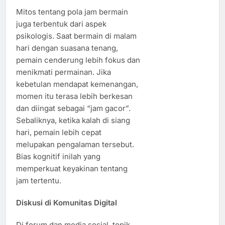
Mitos tentang pola jam bermain
juga terbentuk dari aspek
psikologis. Saat bermain di malam
hari dengan suasana tenang,
pemain cenderung lebih fokus dan
menikmati permainan. Jika
kebetulan mendapat kemenangan,
momen itu terasa lebih berkesan
dan diingat sebagai “jam gacor”.
Sebaliknya, ketika kalah di siang
hari, pemain lebih cepat
melupakan pengalaman tersebut.
Bias kognitif inilah yang
memperkuat keyakinan tentang
jam tertentu.
Diskusi di Komunitas Digital
Di forum dan media sosial, topik