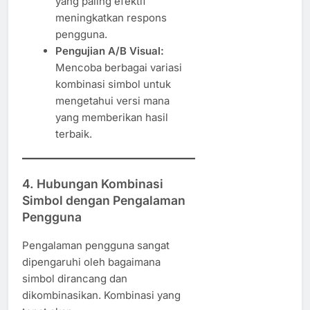
yang paling efektif
meningkatkan respons
pengguna.
Pengujian A/B Visual:
Mencoba berbagai variasi
kombinasi simbol untuk
mengetahui versi mana
yang memberikan hasil
terbaik.
4. Hubungan Kombinasi
Simbol dengan Pengalaman
Pengguna
Pengalaman pengguna sangat
dipengaruhi oleh bagaimana
simbol dirancang dan
dikombinasikan. Kombinasi yang