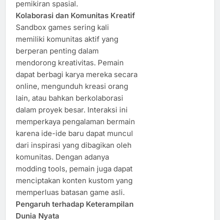
pemikiran spasial.
Kolaborasi dan Komunitas Kreatif
Sandbox games sering kali
memiliki komunitas aktif yang
berperan penting dalam
mendorong kreativitas. Pemain
dapat berbagi karya mereka secara
online, mengunduh kreasi orang
lain, atau bahkan berkolaborasi
dalam proyek besar. Interaksi ini
memperkaya pengalaman bermain
karena ide-ide baru dapat muncul
dari inspirasi yang dibagikan oleh
komunitas. Dengan adanya
modding tools, pemain juga dapat
menciptakan konten kustom yang
memperluas batasan game asli.
Pengaruh terhadap Keterampilan
Dunia Nyata