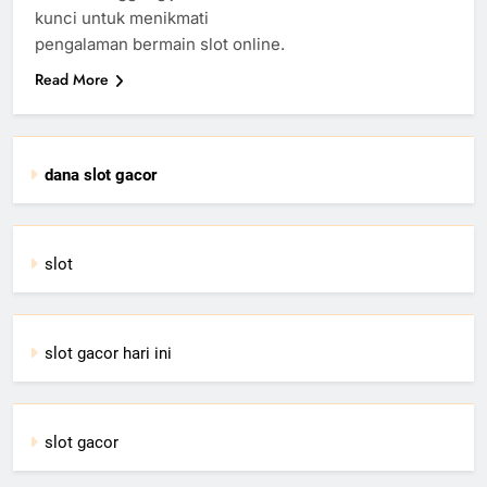
kunci untuk menikmati
pengalaman bermain slot online.
Read More
dana slot gacor
slot
slot gacor hari ini
slot gacor