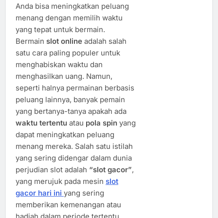
Anda bisa meningkatkan peluang
menang dengan memilih waktu
yang tepat untuk bermain.
Bermain
slot online
adalah salah
satu cara paling populer untuk
menghabiskan waktu dan
menghasilkan uang. Namun,
seperti halnya permainan berbasis
peluang lainnya, banyak pemain
yang bertanya-tanya apakah ada
waktu tertentu
atau
pola spin
yang
dapat meningkatkan peluang
menang mereka. Salah satu istilah
yang sering didengar dalam dunia
perjudian slot adalah
“slot gacor”
,
yang merujuk pada mesin
slot
gacor hari ini
yang sering
memberikan kemenangan atau
hadiah dalam periode tertentu.