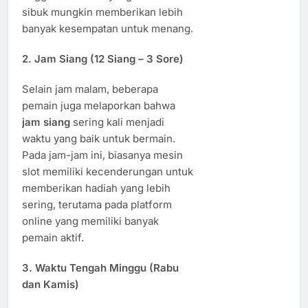
sibuk mungkin memberikan lebih
banyak kesempatan untuk menang.
2.
Jam Siang (12 Siang – 3 Sore)
Selain jam malam, beberapa
pemain juga melaporkan bahwa
jam siang
sering kali menjadi
waktu yang baik untuk bermain.
Pada jam-jam ini, biasanya mesin
slot memiliki kecenderungan untuk
memberikan hadiah yang lebih
sering, terutama pada platform
online yang memiliki banyak
pemain aktif.
3.
Waktu Tengah Minggu (Rabu
dan Kamis)