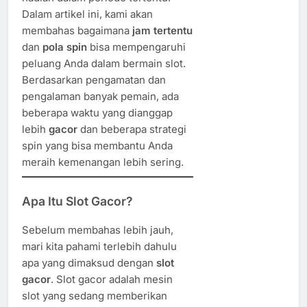
Dalam artikel ini, kami akan
membahas bagaimana
jam tertentu
dan
pola spin
bisa mempengaruhi
peluang Anda dalam bermain slot.
Berdasarkan pengamatan dan
pengalaman banyak pemain, ada
beberapa waktu yang dianggap
lebih
gacor
dan beberapa strategi
spin yang bisa membantu Anda
meraih kemenangan lebih sering.
Apa Itu Slot Gacor?
Sebelum membahas lebih jauh,
mari kita pahami terlebih dahulu
apa yang dimaksud dengan
slot
gacor
. Slot gacor adalah mesin
slot yang sedang memberikan