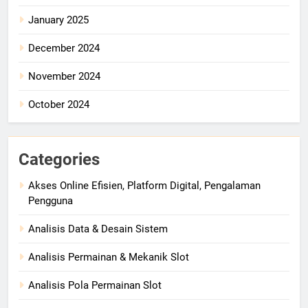
January 2025
December 2024
November 2024
October 2024
Categories
Akses Online Efisien, Platform Digital, Pengalaman
Pengguna
Analisis Data & Desain Sistem
Analisis Permainan & Mekanik Slot
Analisis Pola Permainan Slot