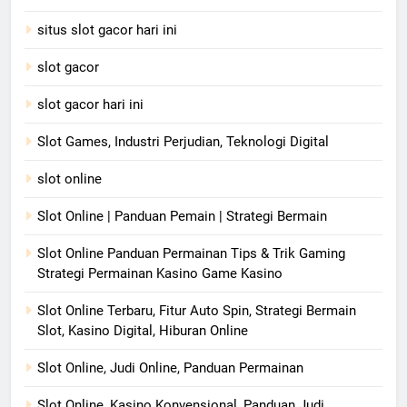
situs slot gacor hari ini
slot gacor
slot gacor hari ini
Slot Games, Industri Perjudian, Teknologi Digital
slot online
Slot Online | Panduan Pemain | Strategi Bermain
Slot Online Panduan Permainan Tips & Trik Gaming
Strategi Permainan Kasino Game Kasino
Slot Online Terbaru, Fitur Auto Spin, Strategi Bermain
Slot, Kasino Digital, Hiburan Online
Slot Online, Judi Online, Panduan Permainan
Slot Online, Kasino Konvensional, Panduan Judi