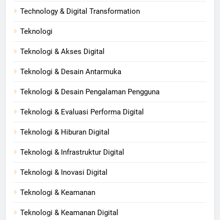
Technology & Digital Transformation
Teknologi
Teknologi & Akses Digital
Teknologi & Desain Antarmuka
Teknologi & Desain Pengalaman Pengguna
Teknologi & Evaluasi Performa Digital
Teknologi & Hiburan Digital
Teknologi & Infrastruktur Digital
Teknologi & Inovasi Digital
Teknologi & Keamanan
Teknologi & Keamanan Digital