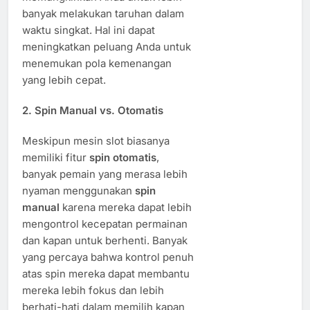
banyak melakukan taruhan dalam
waktu singkat. Hal ini dapat
meningkatkan peluang Anda untuk
menemukan pola kemenangan
yang lebih cepat.
2.
Spin Manual vs. Otomatis
Meskipun mesin slot biasanya
memiliki fitur
spin otomatis
,
banyak pemain yang merasa lebih
nyaman menggunakan
spin
manual
karena mereka dapat lebih
mengontrol kecepatan permainan
dan kapan untuk berhenti. Banyak
yang percaya bahwa kontrol penuh
atas spin mereka dapat membantu
mereka lebih fokus dan lebih
berhati-hati dalam memilih kapan