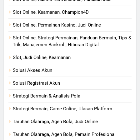
Slot Online, Keamanan, Champion4D
Slot Online, Permainan Kasino, Judi Online
Slot Online, Strategi Permainan, Panduan Bermain, Tips &
Trik, Manajemen Bankroll, Hiburan Digital
Slot, Judi Online, Keamanan
Solusi Akses Akun
Solusi Registrasi Akun
Strategi Bermain & Analisis Pola
Strategi Bermain, Game Online, Ulasan Platform
Taruhan Olahraga, Agen Bola, Judi Online
Taruhan Olahraga, Agen Bola, Pemain Profesional