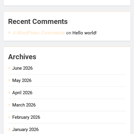
Recent Comments
A WordPress Commenter
on
Hello world!
Archives
June 2026
May 2026
April 2026
March 2026
February 2026
January 2026