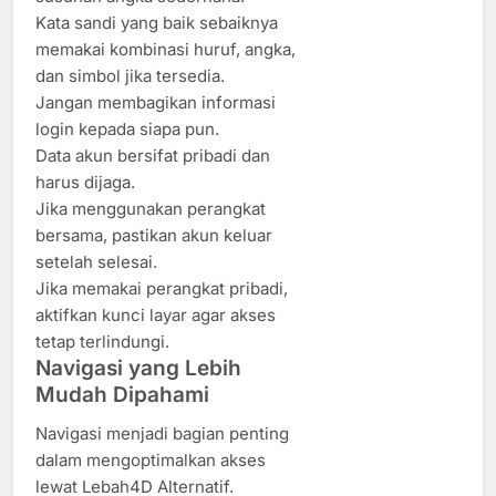
Kata sandi yang baik sebaiknya
memakai kombinasi huruf, angka,
dan simbol jika tersedia.
Jangan membagikan informasi
login kepada siapa pun.
Data akun bersifat pribadi dan
harus dijaga.
Jika menggunakan perangkat
bersama, pastikan akun keluar
setelah selesai.
Jika memakai perangkat pribadi,
aktifkan kunci layar agar akses
tetap terlindungi.
Navigasi yang Lebih
Mudah Dipahami
Navigasi menjadi bagian penting
dalam mengoptimalkan akses
lewat Lebah4D Alternatif.