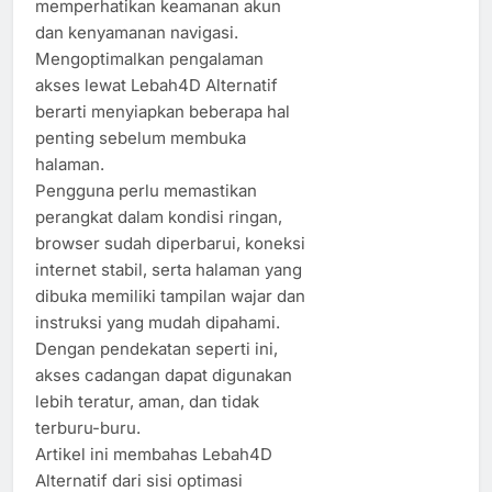
memperhatikan keamanan akun
dan kenyamanan navigasi.
Mengoptimalkan pengalaman
akses lewat Lebah4D Alternatif
berarti menyiapkan beberapa hal
penting sebelum membuka
halaman.
Pengguna perlu memastikan
perangkat dalam kondisi ringan,
browser sudah diperbarui, koneksi
internet stabil, serta halaman yang
dibuka memiliki tampilan wajar dan
instruksi yang mudah dipahami.
Dengan pendekatan seperti ini,
akses cadangan dapat digunakan
lebih teratur, aman, dan tidak
terburu-buru.
Artikel ini membahas Lebah4D
Alternatif dari sisi optimasi