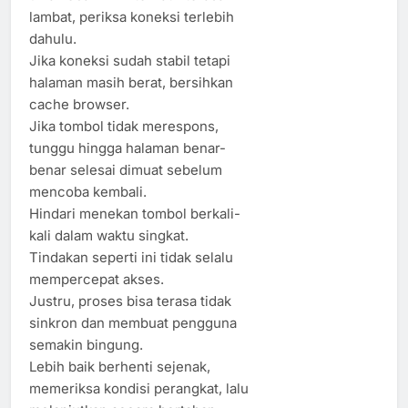
lambat, periksa koneksi terlebih
dahulu.
Jika koneksi sudah stabil tetapi
halaman masih berat, bersihkan
cache browser.
Jika tombol tidak merespons,
tunggu hingga halaman benar-
benar selesai dimuat sebelum
mencoba kembali.
Hindari menekan tombol berkali-
kali dalam waktu singkat.
Tindakan seperti ini tidak selalu
mempercepat akses.
Justru, proses bisa terasa tidak
sinkron dan membuat pengguna
semakin bingung.
Lebih baik berhenti sejenak,
memeriksa kondisi perangkat, lalu