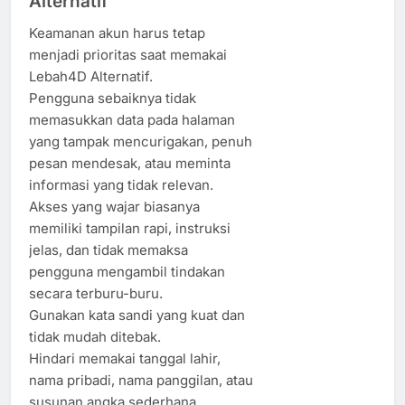
Alternatif
Keamanan akun harus tetap
menjadi prioritas saat memakai
Lebah4D Alternatif.
Pengguna sebaiknya tidak
memasukkan data pada halaman
yang tampak mencurigakan, penuh
pesan mendesak, atau meminta
informasi yang tidak relevan.
Akses yang wajar biasanya
memiliki tampilan rapi, instruksi
jelas, dan tidak memaksa
pengguna mengambil tindakan
secara terburu-buru.
Gunakan kata sandi yang kuat dan
tidak mudah ditebak.
Hindari memakai tanggal lahir,
nama pribadi, nama panggilan, atau
susunan angka sederhana.