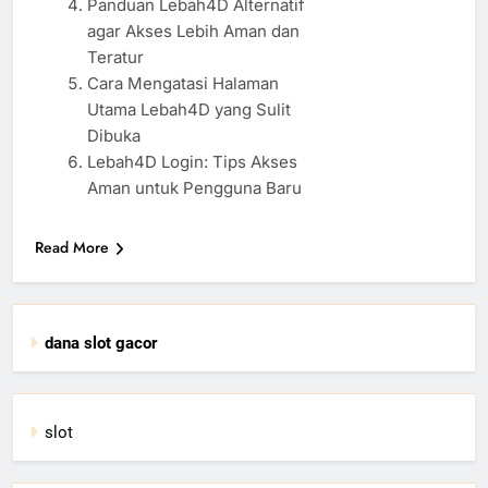
Panduan Lebah4D Alternatif
agar Akses Lebih Aman dan
Teratur
Cara Mengatasi Halaman
Utama Lebah4D yang Sulit
Dibuka
Lebah4D Login: Tips Akses
Aman untuk Pengguna Baru
Read More
dana slot gacor
slot