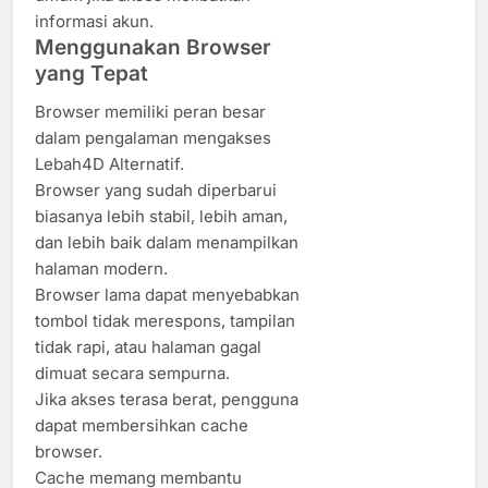
informasi akun.
Menggunakan Browser
yang Tepat
Browser memiliki peran besar
dalam pengalaman mengakses
Lebah4D Alternatif.
Browser yang sudah diperbarui
biasanya lebih stabil, lebih aman,
dan lebih baik dalam menampilkan
halaman modern.
Browser lama dapat menyebabkan
tombol tidak merespons, tampilan
tidak rapi, atau halaman gagal
dimuat secara sempurna.
Jika akses terasa berat, pengguna
dapat membersihkan cache
browser.
Cache memang membantu