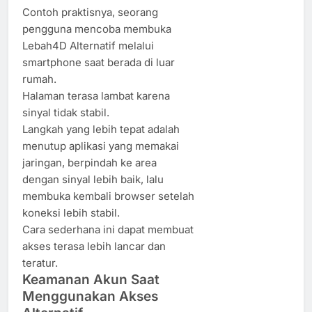
Contoh praktisnya, seorang
pengguna mencoba membuka
Lebah4D Alternatif melalui
smartphone saat berada di luar
rumah.
Halaman terasa lambat karena
sinyal tidak stabil.
Langkah yang lebih tepat adalah
menutup aplikasi yang memakai
jaringan, berpindah ke area
dengan sinyal lebih baik, lalu
membuka kembali browser setelah
koneksi lebih stabil.
Cara sederhana ini dapat membuat
akses terasa lebih lancar dan
teratur.
Keamanan Akun Saat
Menggunakan Akses