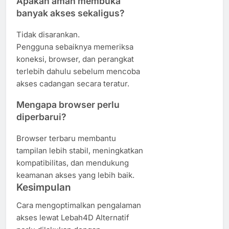
Apakah aman membuka
banyak akses sekaligus?
Tidak disarankan.
Pengguna sebaiknya memeriksa
koneksi, browser, dan perangkat
terlebih dahulu sebelum mencoba
akses cadangan secara teratur.
Mengapa browser perlu
diperbarui?
Browser terbaru membantu
tampilan lebih stabil, meningkatkan
kompatibilitas, dan mendukung
keamanan akses yang lebih baik.
Kesimpulan
Cara mengoptimalkan pengalaman
akses lewat Lebah4D Alternatif