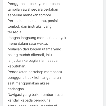
Pengguna sebaiknya membaca
tampilan awal secara perlahan
sebelum menekan tombol.
Perhatikan nama menu, posisi
tombol, dan instruksi yang
tersedia.
Jangan langsung membuka banyak
menu dalam satu waktu.
Mulailah dari bagian utama yang
paling mudah dikenali, lalu
lanjutkan ke bagian lain sesuai
kebutuhan.
Pendekatan bertahap membantu
pengguna tidak kehilangan arah
saat menggunakan akses
cadangan.
Navigasi yang baik memberi rasa
kendali kepada pengguna.
Mereka tahu posisi mereka di