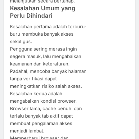
melanjutkan secara bertahap.
Kesalahan Umum yang
Perlu Dihindari
Kesalahan pertama adalah terburu-
buru membuka banyak akses
sekaligus.
Pengguna sering merasa ingin
segera masuk, lalu mengabaikan
keamanan dan keteraturan.
Padahal, mencoba banyak halaman
tanpa verifikasi dapat
meningkatkan risiko salah akses.
Kesalahan kedua adalah
mengabaikan kondisi browser.
Browser lama, cache penuh, dan
terlalu banyak tab aktif dapat
membuat pengalaman akses
menjadi lambat.
Memperbarui browser dan