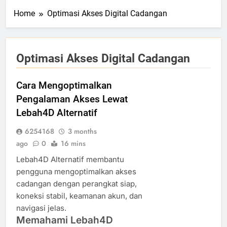
Home
Optimasi Akses Digital Cadangan
Optimasi Akses Digital Cadangan
Cara Mengoptimalkan
Pengalaman Akses Lewat
Lebah4D Alternatif
6254168
3 months
ago
0
16 mins
Lebah4D Alternatif membantu
pengguna mengoptimalkan akses
cadangan dengan perangkat siap,
koneksi stabil, keamanan akun, dan
navigasi jelas.
Memahami Lebah4D