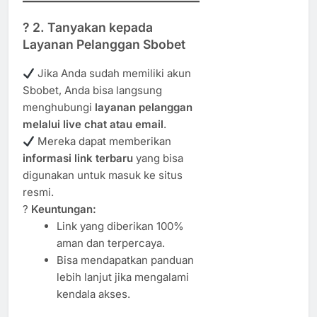
? 2. Tanyakan kepada
Layanan Pelanggan Sbobet
Jika Anda sudah memiliki akun
Sbobet, Anda bisa langsung
menghubungi
layanan pelanggan
melalui live chat atau email
.
Mereka dapat memberikan
informasi link terbaru
yang bisa
digunakan untuk masuk ke situs
resmi.
?
Keuntungan:
Link yang diberikan 100%
aman dan terpercaya.
Bisa mendapatkan panduan
lebih lanjut jika mengalami
kendala akses.