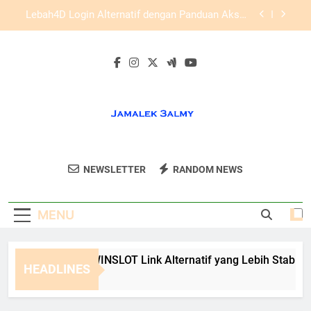
Skip
Daftar Edwinslot dan Tips Menghindari Kendala
to
Registrasi untuk Pengguna Baru
content
Daftar Lebah4D dan Tips Menghindari Kendala
Registrasi
Cara Memilih EDWINSLOT Link Alternatif yang
Lebih Stabil dan Aman
Lebah4D Login Alternatif dengan Panduan Akses
yang Aman untuk Pengguna
Daftar Edwinslot dan Tips Menghindari Kendala
Registrasi untuk Pengguna Baru
Jamalek 3almy
Ikuti Tips Kecantikan Dan Fashion Di
Daftar Lebah4D dan Tips Menghindari Kendala
NEWSLETTER
RANDOM NEWS
Registrasi
Jamalek 3almy.
MENU
ra Memilih EDWINSLOT Link Alternatif yang Lebih Stabil dan
HEADLINES
Month Ago