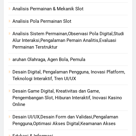
Analisis Permainan & Mekanik Slot
Analisis Pola Permainan Slot
Analisis Sistem Permainan,Observasi Pola Digital,Studi
Alur Interaksi,Pengalaman Pemain Analitis,Evaluasi
Permainan Terstruktur
aruhan Olahraga, Agen Bola, Pemula
Desain Digital, Pengalaman Pengguna, Inovasi Platform,
Teknologi Interaktif, Tren UI/UX
Desain Game Digital, Kreativitas dan Game,
Pengembangan Slot, Hiburan Interaktif, Inovasi Kasino
Online
Desain UI/UX,Desain Form dan Validasi,Pengalaman
Pengguna,Optimasi Akses Digital,Keamanan Akses
Edukasi & Informasi