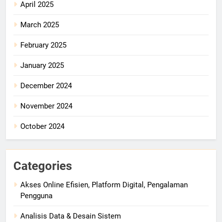
April 2025
March 2025
February 2025
January 2025
December 2024
November 2024
October 2024
Categories
Akses Online Efisien, Platform Digital, Pengalaman
Pengguna
Analisis Data & Desain Sistem