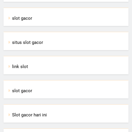
slot gacor
situs slot gacor
link slot
slot gacor
Slot gacor hari ini