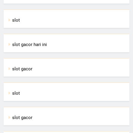
slot
slot gacor hari ini
slot gacor
slot
slot gacor