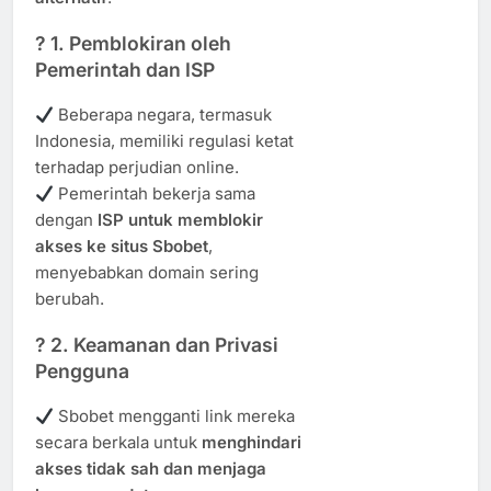
? 1. Pemblokiran oleh
Pemerintah dan ISP
Beberapa negara, termasuk
Indonesia, memiliki regulasi ketat
terhadap perjudian online.
Pemerintah bekerja sama
dengan
ISP untuk memblokir
akses ke situs Sbobet
,
menyebabkan domain sering
berubah.
? 2. Keamanan dan Privasi
Pengguna
Sbobet mengganti link mereka
secara berkala untuk
menghindari
akses tidak sah dan menjaga