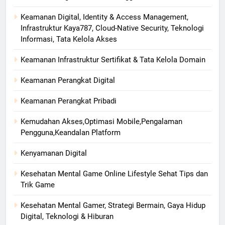
Keamanan Digital, Identity & Access Management,
Infrastruktur Kaya787, Cloud-Native Security, Teknologi
Informasi, Tata Kelola Akses
Keamanan Infrastruktur Sertifikat & Tata Kelola Domain
Keamanan Perangkat Digital
Keamanan Perangkat Pribadi
Kemudahan Akses,Optimasi Mobile,Pengalaman
Pengguna,Keandalan Platform
Kenyamanan Digital
Kesehatan Mental Game Online Lifestyle Sehat Tips dan
Trik Game
Kesehatan Mental Gamer, Strategi Bermain, Gaya Hidup
Digital, Teknologi & Hiburan