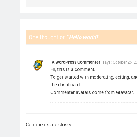
One thought on “
Hello world!
”
A WordPress Commenter
says:
October 26, 2
Hi, this is a comment.
To get started with moderating, editing, 
the dashboard.
Commenter avatars come from
Gravatar
.
Comments are closed.