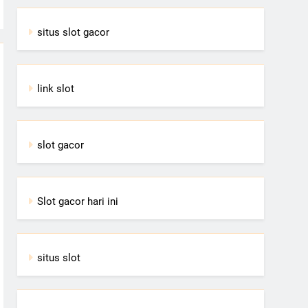
situs slot gacor
link slot
slot gacor
Slot gacor hari ini
situs slot