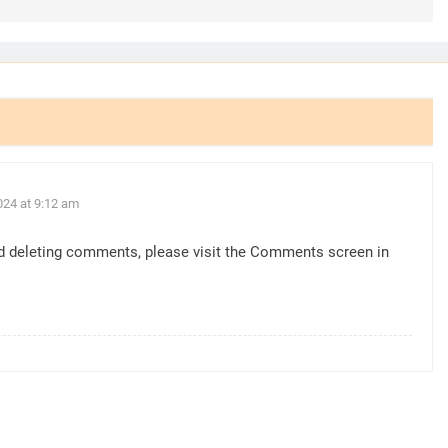
024 at 9:12 am
and deleting comments, please visit the Comments screen in