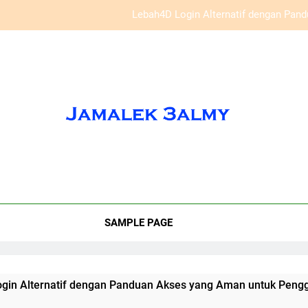
Lebah4D Login Alternatif dengan Pan
Daftar Edwinslot dan Tips Menghindari K
Daftar Lebah4D da
Cara Memilih EDWINSLOT Link A
Lebah4D Login Alternatif dengan Pan
Daftar Edwinslot dan Tips Menghindari K
alek 3almy
 Kecantikan Dan Fashion Di Jamalek 3almy.
Daftar Lebah4D da
SAMPLE PAGE
tif dengan Panduan Akses yang Aman untuk Pengguna
2