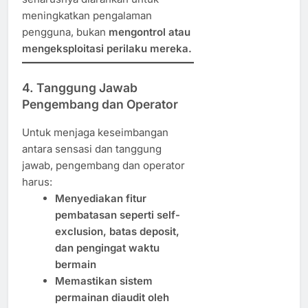
meningkatkan pengalaman
pengguna, bukan
mengontrol atau
mengeksploitasi perilaku mereka.
4. Tanggung Jawab
Pengembang dan Operator
Untuk menjaga keseimbangan
antara sensasi dan tanggung
jawab, pengembang dan operator
harus:
Menyediakan fitur
pembatasan seperti self-
exclusion, batas deposit,
dan pengingat waktu
bermain
Memastikan sistem
permainan diaudit oleh