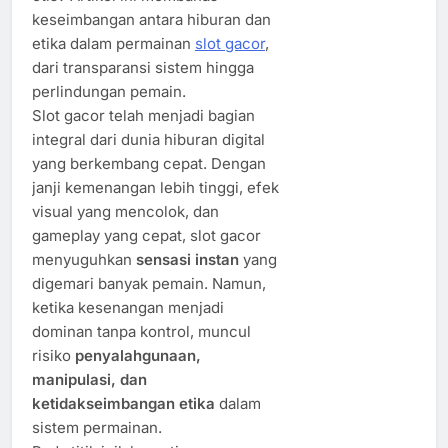
keseimbangan antara hiburan dan
etika dalam permainan
slot gacor
,
dari transparansi sistem hingga
perlindungan pemain.
Slot gacor telah menjadi bagian
integral dari dunia hiburan digital
yang berkembang cepat. Dengan
janji kemenangan lebih tinggi, efek
visual yang mencolok, dan
gameplay yang cepat, slot gacor
menyuguhkan
sensasi instan
yang
digemari banyak pemain. Namun,
ketika kesenangan menjadi
dominan tanpa kontrol, muncul
risiko
penyalahgunaan,
manipulasi, dan
ketidakseimbangan etika
dalam
sistem permainan.