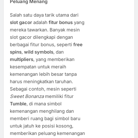
Peluang Menang
Salah satu daya tarik utama dari
slot gacor
adalah
fitur bonus
yang
mereka tawarkan. Banyak mesin
slot gacor dilengkapi dengan
berbagai fitur bonus, seperti
free
spins
,
wild symbols
, dan
multipliers
, yang memberikan
kesempatan untuk meraih
kemenangan lebih besar tanpa
harus meningkatkan taruhan.
Sebagai contoh, mesin seperti
Sweet Bonanza
memiliki fitur
Tumble
, di mana simbol
kemenangan menghilang dan
memberi ruang bagi simbol baru
untuk jatuh ke posisi kosong,
memberikan peluang kemenangan