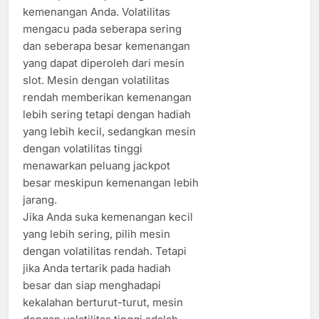
kemenangan Anda. Volatilitas
mengacu pada seberapa sering
dan seberapa besar kemenangan
yang dapat diperoleh dari mesin
slot. Mesin dengan volatilitas
rendah memberikan kemenangan
lebih sering tetapi dengan hadiah
yang lebih kecil, sedangkan mesin
dengan volatilitas tinggi
menawarkan peluang jackpot
besar meskipun kemenangan lebih
jarang.
Jika Anda suka kemenangan kecil
yang lebih sering, pilih mesin
dengan volatilitas rendah. Tetapi
jika Anda tertarik pada hadiah
besar dan siap menghadapi
kekalahan berturut-turut, mesin