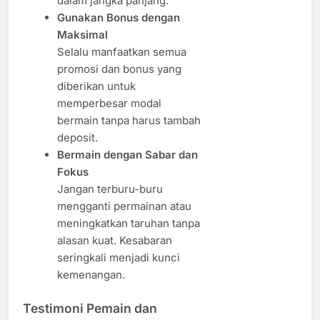
dalam jangka panjang.
Gunakan Bonus dengan
Maksimal
Selalu manfaatkan semua
promosi dan bonus yang
diberikan untuk
memperbesar modal
bermain tanpa harus tambah
deposit.
Bermain dengan Sabar dan
Fokus
Jangan terburu-buru
mengganti permainan atau
meningkatkan taruhan tanpa
alasan kuat. Kesabaran
seringkali menjadi kunci
kemenangan.
Testimoni Pemain dan