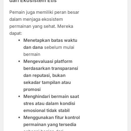
dari Ekosistem Etis
Pemain juga memiliki peran besar
dalam menjaga ekosistem
permainan yang sehat. Mereka
dapat:
Menetapkan batas waktu
dan dana
sebelum mulai
bermain
Mengevaluasi platform
berdasarkan transparansi
dan reputasi, bukan
sekadar tampilan atau
promosi
Menghindari bermain saat
stres atau dalam kondisi
emosional tidak stabil
Menggunakan fitur kontrol
permainan yang tersedia