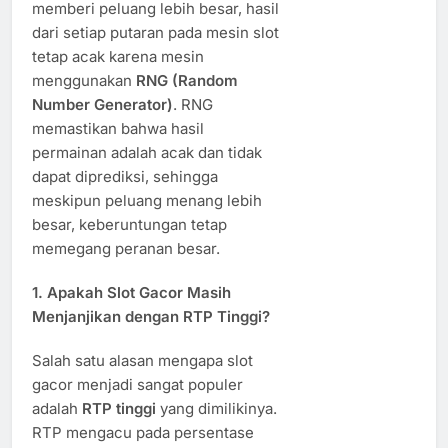
memberi peluang lebih besar, hasil
dari setiap putaran pada mesin slot
tetap acak karena mesin
menggunakan
RNG (Random
Number Generator)
. RNG
memastikan bahwa hasil
permainan adalah acak dan tidak
dapat diprediksi, sehingga
meskipun peluang menang lebih
besar, keberuntungan tetap
memegang peranan besar.
1.
Apakah Slot Gacor Masih
Menjanjikan dengan RTP Tinggi?
Salah satu alasan mengapa slot
gacor menjadi sangat populer
adalah
RTP tinggi
yang dimilikinya.
RTP mengacu pada persentase