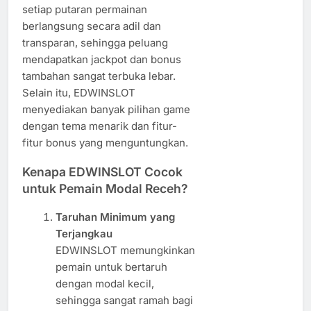
setiap putaran permainan
berlangsung secara adil dan
transparan, sehingga peluang
mendapatkan jackpot dan bonus
tambahan sangat terbuka lebar.
Selain itu, EDWINSLOT
menyediakan banyak pilihan game
dengan tema menarik dan fitur-
fitur bonus yang menguntungkan.
Kenapa EDWINSLOT Cocok
untuk Pemain Modal Receh?
Taruhan Minimum yang
Terjangkau
EDWINSLOT memungkinkan
pemain untuk bertaruh
dengan modal kecil,
sehingga sangat ramah bagi