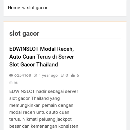
Home
slot gacor
slot gacor
EDWINSLOT Modal Receh,
Auto Cuan Terus di Server
Slot Gacor Thailand
6254168
1 year ago
0
6
mins
EDWINSLOT hadir sebagai server
slot gacor Thailand yang
memungkinkan pemain dengan
modal receh untuk auto cuan
terus. Nikmati peluang jackpot
besar dan kemenangan konsisten