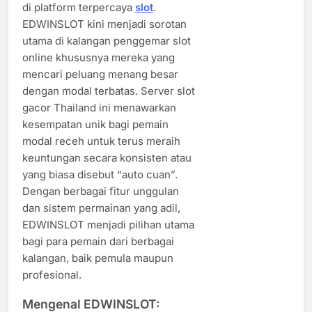
di platform terpercaya
slot
.
EDWINSLOT kini menjadi sorotan
utama di kalangan penggemar slot
online khususnya mereka yang
mencari peluang menang besar
dengan modal terbatas. Server slot
gacor Thailand ini menawarkan
kesempatan unik bagi pemain
modal receh untuk terus meraih
keuntungan secara konsisten atau
yang biasa disebut “auto cuan”.
Dengan berbagai fitur unggulan
dan sistem permainan yang adil,
EDWINSLOT menjadi pilihan utama
bagi para pemain dari berbagai
kalangan, baik pemula maupun
profesional.
Mengenal EDWINSLOT: