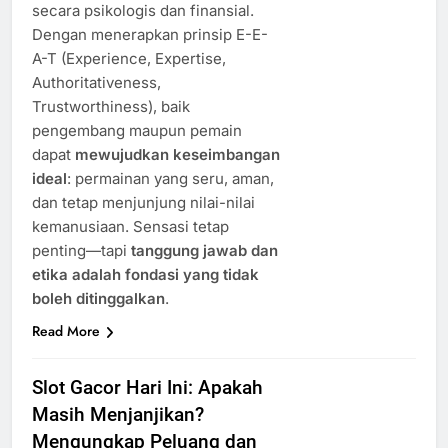
secara psikologis dan finansial.
Dengan menerapkan prinsip E-E-
A-T (Experience, Expertise,
Authoritativeness,
Trustworthiness), baik
pengembang maupun pemain
dapat
mewujudkan keseimbangan
ideal
: permainan yang seru, aman,
dan tetap menjunjung nilai-nilai
kemanusiaan. Sensasi tetap
penting—tapi
tanggung jawab dan
etika adalah fondasi yang tidak
boleh ditinggalkan
.
Read More
Slot Gacor Hari Ini: Apakah
Masih Menjanjikan?
Mengungkap Peluang dan