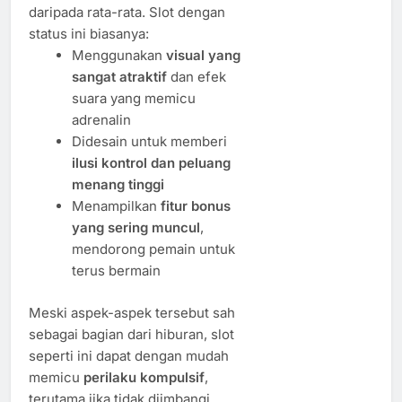
daripada rata-rata. Slot dengan
status ini biasanya:
Menggunakan
visual yang
sangat atraktif
dan efek
suara yang memicu
adrenalin
Didesain untuk memberi
ilusi kontrol dan peluang
menang tinggi
Menampilkan
fitur bonus
yang sering muncul
,
mendorong pemain untuk
terus bermain
Meski aspek-aspek tersebut sah
sebagai bagian dari hiburan, slot
seperti ini dapat dengan mudah
memicu
perilaku kompulsif
,
terutama jika tidak diimbangi