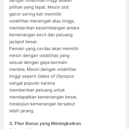
dengan volatilitas tinggi adalah
pilihan yang tepat. Mesin slot
gacor sering kali memiliki
volatilitas menengah atau tinggi,
memberikan keseimbangan antara
kemenangan kecil dan peluang
jackpot besar.
Pemain yang cerdas akan memilih
mesin dengan volatilitas yang
sesuai dengan gaya bermain
mereka. Mesin dengan volatilitas
tinggi seperti
Gates of Olympus
sangat populer karena
memberikan peluang untuk
mendapatkan kemenangan besar,
meskipun kemenangan tersebut
lebih jarang.
3.
Fitur Bonus yang Meningkatkan