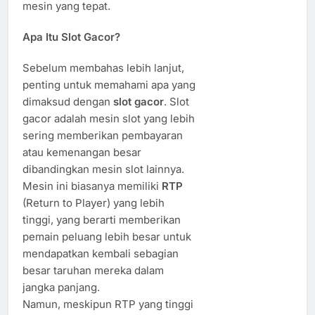
mesin yang tepat.
Apa Itu Slot Gacor?
Sebelum membahas lebih lanjut,
penting untuk memahami apa yang
dimaksud dengan
slot gacor
. Slot
gacor adalah mesin slot yang lebih
sering memberikan pembayaran
atau kemenangan besar
dibandingkan mesin slot lainnya.
Mesin ini biasanya memiliki
RTP
(Return to Player) yang lebih
tinggi, yang berarti memberikan
pemain peluang lebih besar untuk
mendapatkan kembali sebagian
besar taruhan mereka dalam
jangka panjang.
Namun, meskipun RTP yang tinggi