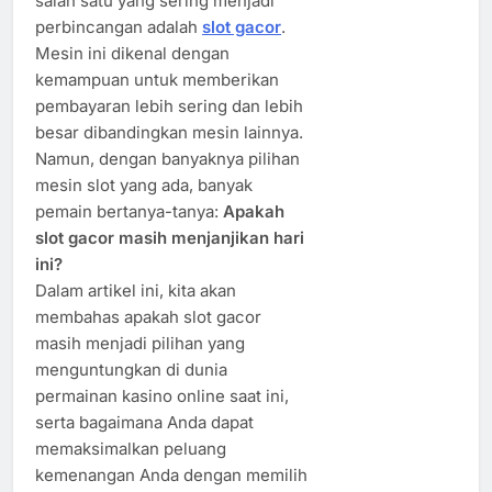
salah satu yang sering menjadi
perbincangan adalah
slot gacor
.
Mesin ini dikenal dengan
kemampuan untuk memberikan
pembayaran lebih sering dan lebih
besar dibandingkan mesin lainnya.
Namun, dengan banyaknya pilihan
mesin slot yang ada, banyak
pemain bertanya-tanya:
Apakah
slot gacor masih menjanjikan hari
ini?
Dalam artikel ini, kita akan
membahas apakah slot gacor
masih menjadi pilihan yang
menguntungkan di dunia
permainan kasino online saat ini,
serta bagaimana Anda dapat
memaksimalkan peluang
kemenangan Anda dengan memilih