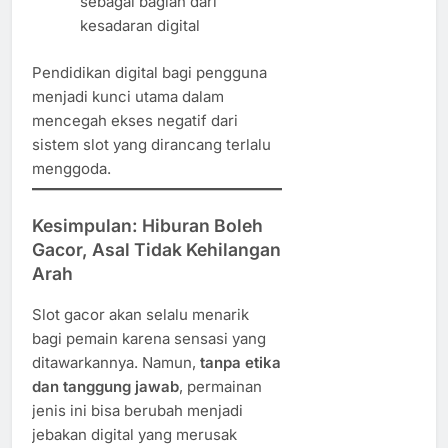
sebagai bagian dari
kesadaran digital
Pendidikan digital bagi pengguna
menjadi kunci utama dalam
mencegah ekses negatif dari
sistem slot yang dirancang terlalu
menggoda.
Kesimpulan: Hiburan Boleh
Gacor, Asal Tidak Kehilangan
Arah
Slot gacor akan selalu menarik
bagi pemain karena sensasi yang
ditawarkannya. Namun,
tanpa etika
dan tanggung jawab
, permainan
jenis ini bisa berubah menjadi
jebakan digital yang merusak