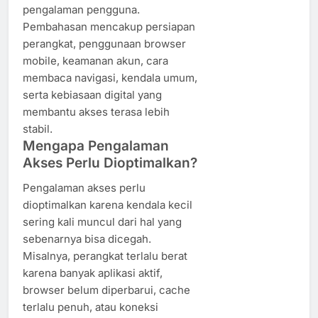
pengalaman pengguna.
Pembahasan mencakup persiapan
perangkat, penggunaan browser
mobile, keamanan akun, cara
membaca navigasi, kendala umum,
serta kebiasaan digital yang
membantu akses terasa lebih
stabil.
Mengapa Pengalaman
Akses Perlu Dioptimalkan?
Pengalaman akses perlu
dioptimalkan karena kendala kecil
sering kali muncul dari hal yang
sebenarnya bisa dicegah.
Misalnya, perangkat terlalu berat
karena banyak aplikasi aktif,
browser belum diperbarui, cache
terlalu penuh, atau koneksi