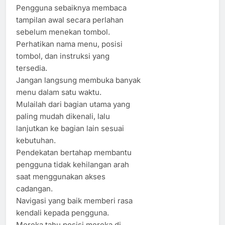
Pengguna sebaiknya membaca
tampilan awal secara perlahan
sebelum menekan tombol.
Perhatikan nama menu, posisi
tombol, dan instruksi yang
tersedia.
Jangan langsung membuka banyak
menu dalam satu waktu.
Mulailah dari bagian utama yang
paling mudah dikenali, lalu
lanjutkan ke bagian lain sesuai
kebutuhan.
Pendekatan bertahap membantu
pengguna tidak kehilangan arah
saat menggunakan akses
cadangan.
Navigasi yang baik memberi rasa
kendali kepada pengguna.
Mereka tahu posisi mereka di