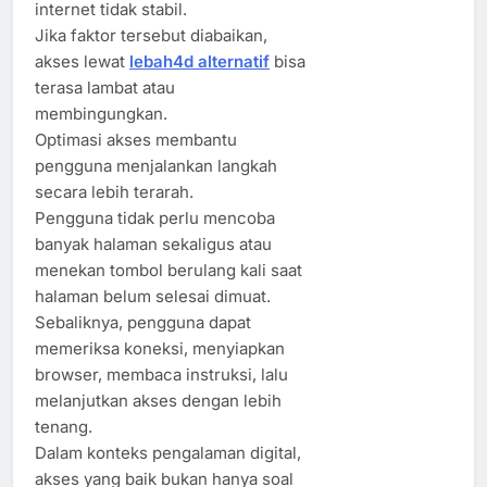
internet tidak stabil.
Jika faktor tersebut diabaikan,
akses lewat
lebah4d alternatif
bisa
terasa lambat atau
membingungkan.
Optimasi akses membantu
pengguna menjalankan langkah
secara lebih terarah.
Pengguna tidak perlu mencoba
banyak halaman sekaligus atau
menekan tombol berulang kali saat
halaman belum selesai dimuat.
Sebaliknya, pengguna dapat
memeriksa koneksi, menyiapkan
browser, membaca instruksi, lalu
melanjutkan akses dengan lebih
tenang.
Dalam konteks pengalaman digital,
akses yang baik bukan hanya soal