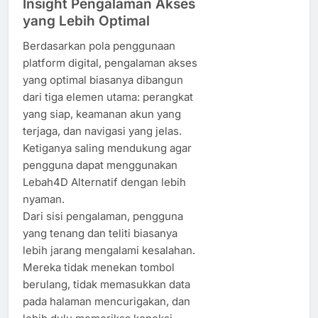
Insight Pengalaman Akses
yang Lebih Optimal
Berdasarkan pola penggunaan
platform digital, pengalaman akses
yang optimal biasanya dibangun
dari tiga elemen utama: perangkat
yang siap, keamanan akun yang
terjaga, dan navigasi yang jelas.
Ketiganya saling mendukung agar
pengguna dapat menggunakan
Lebah4D Alternatif dengan lebih
nyaman.
Dari sisi pengalaman, pengguna
yang tenang dan teliti biasanya
lebih jarang mengalami kesalahan.
Mereka tidak menekan tombol
berulang, tidak memasukkan data
pada halaman mencurigakan, dan