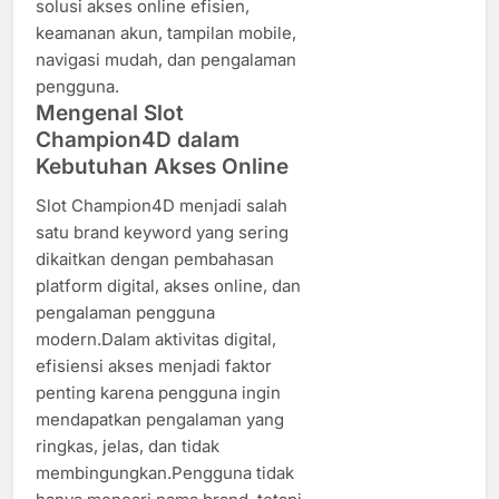
solusi akses online efisien,
keamanan akun, tampilan mobile,
navigasi mudah, dan pengalaman
pengguna.
Mengenal Slot
Champion4D dalam
Kebutuhan Akses Online
Slot Champion4D menjadi salah
satu brand keyword yang sering
dikaitkan dengan pembahasan
platform digital, akses online, dan
pengalaman pengguna
modern.Dalam aktivitas digital,
efisiensi akses menjadi faktor
penting karena pengguna ingin
mendapatkan pengalaman yang
ringkas, jelas, dan tidak
membingungkan.Pengguna tidak