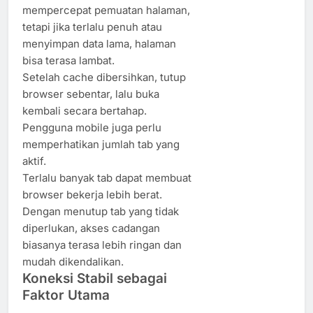
mempercepat pemuatan halaman,
tetapi jika terlalu penuh atau
menyimpan data lama, halaman
bisa terasa lambat.
Setelah cache dibersihkan, tutup
browser sebentar, lalu buka
kembali secara bertahap.
Pengguna mobile juga perlu
memperhatikan jumlah tab yang
aktif.
Terlalu banyak tab dapat membuat
browser bekerja lebih berat.
Dengan menutup tab yang tidak
diperlukan, akses cadangan
biasanya terasa lebih ringan dan
mudah dikendalikan.
Koneksi Stabil sebagai
Faktor Utama