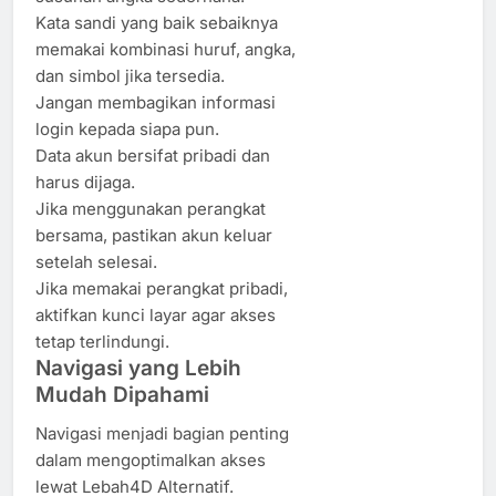
Kata sandi yang baik sebaiknya
memakai kombinasi huruf, angka,
dan simbol jika tersedia.
Jangan membagikan informasi
login kepada siapa pun.
Data akun bersifat pribadi dan
harus dijaga.
Jika menggunakan perangkat
bersama, pastikan akun keluar
setelah selesai.
Jika memakai perangkat pribadi,
aktifkan kunci layar agar akses
tetap terlindungi.
Navigasi yang Lebih
Mudah Dipahami
Navigasi menjadi bagian penting
dalam mengoptimalkan akses
lewat Lebah4D Alternatif.