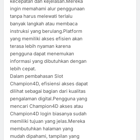
kecepatan dan kejelasan.Mereka
ingin memahami alur penggunaan
tanpa harus melewati terlalu
banyak langkah atau membaca
instruksi yang berulang.Platform
yang memiliki akses efisien akan
terasa lebih nyaman karena
pengguna dapat menemukan
informasi yang dibutuhkan dengan
lebih cepat.
Dalam pembahasan Slot
Champion4D, efisiensi akses dapat
dilihat sebagai bagian dari kualitas
pengalaman digital.Pengguna yang
mencari Champion4D akses atau
Champion4D login biasanya sudah
memiliki tujuan yang jelas.Mereka
membutuhkan halaman yang
mudah dipahami, tampilan yang