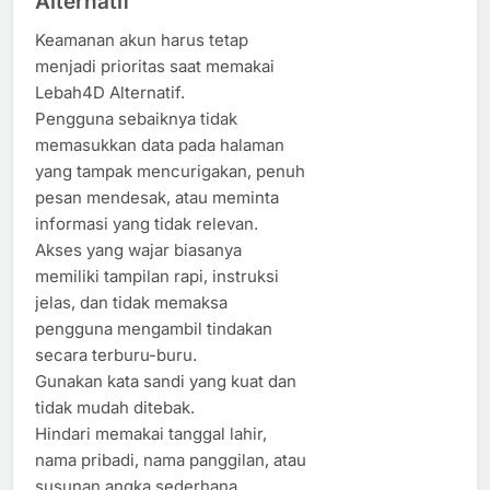
Alternatif
Keamanan akun harus tetap
menjadi prioritas saat memakai
Lebah4D Alternatif.
Pengguna sebaiknya tidak
memasukkan data pada halaman
yang tampak mencurigakan, penuh
pesan mendesak, atau meminta
informasi yang tidak relevan.
Akses yang wajar biasanya
memiliki tampilan rapi, instruksi
jelas, dan tidak memaksa
pengguna mengambil tindakan
secara terburu-buru.
Gunakan kata sandi yang kuat dan
tidak mudah ditebak.
Hindari memakai tanggal lahir,
nama pribadi, nama panggilan, atau
susunan angka sederhana.