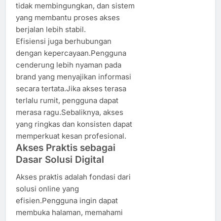
tidak membingungkan, dan sistem
yang membantu proses akses
berjalan lebih stabil.
Efisiensi juga berhubungan
dengan kepercayaan.Pengguna
cenderung lebih nyaman pada
brand yang menyajikan informasi
secara tertata.Jika akses terasa
terlalu rumit, pengguna dapat
merasa ragu.Sebaliknya, akses
yang ringkas dan konsisten dapat
memperkuat kesan profesional.
Akses Praktis sebagai
Dasar Solusi Digital
Akses praktis adalah fondasi dari
solusi online yang
efisien.Pengguna ingin dapat
membuka halaman, memahami