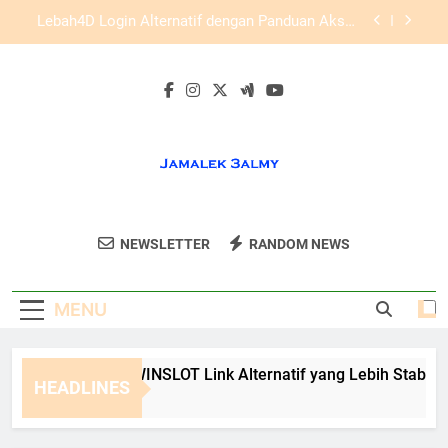
Skip
Daftar Edwinslot dan Tips Menghindari Kendala
to
Registrasi untuk Pengguna Baru
content
Daftar Lebah4D dan Tips Menghindari Kendala
Registrasi
Cara Memilih EDWINSLOT Link Alternatif yang
Lebih Stabil dan Aman
Lebah4D Login Alternatif dengan Panduan Akses
yang Aman untuk Pengguna
Daftar Edwinslot dan Tips Menghindari Kendala
Registrasi untuk Pengguna Baru
Jamalek 3almy
Ikuti Tips Kecantikan Dan Fashion Di
Daftar Lebah4D dan Tips Menghindari Kendala
NEWSLETTER
RANDOM NEWS
Registrasi
Jamalek 3almy.
MENU
ra Memilih EDWINSLOT Link Alternatif yang Lebih Stabil dan
HEADLINES
Month Ago