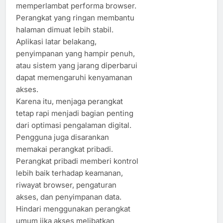
memperlambat performa browser.
Perangkat yang ringan membantu
halaman dimuat lebih stabil.
Aplikasi latar belakang,
penyimpanan yang hampir penuh,
atau sistem yang jarang diperbarui
dapat memengaruhi kenyamanan
akses.
Karena itu, menjaga perangkat
tetap rapi menjadi bagian penting
dari optimasi pengalaman digital.
Pengguna juga disarankan
memakai perangkat pribadi.
Perangkat pribadi memberi kontrol
lebih baik terhadap keamanan,
riwayat browser, pengaturan
akses, dan penyimpanan data.
Hindari menggunakan perangkat
umum jika akses melibatkan