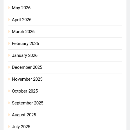
May 2026
April 2026
March 2026
February 2026
January 2026
December 2025
November 2025
October 2025
September 2025
August 2025
July 2025