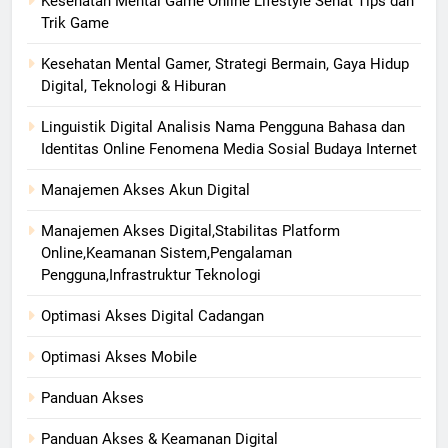
Kesehatan Mental Game Online Lifestyle Sehat Tips dan
Trik Game
Kesehatan Mental Gamer, Strategi Bermain, Gaya Hidup
Digital, Teknologi & Hiburan
Linguistik Digital Analisis Nama Pengguna Bahasa dan
Identitas Online Fenomena Media Sosial Budaya Internet
Manajemen Akses Akun Digital
Manajemen Akses Digital,Stabilitas Platform
Online,Keamanan Sistem,Pengalaman
Pengguna,Infrastruktur Teknologi
Optimasi Akses Digital Cadangan
Optimasi Akses Mobile
Panduan Akses
Panduan Akses & Keamanan Digital