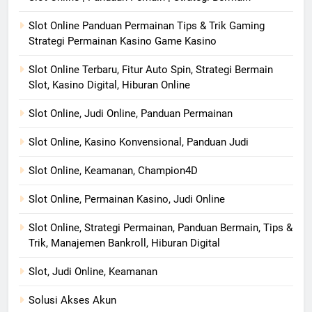
Slot Online Panduan Permainan Tips & Trik Gaming
Strategi Permainan Kasino Game Kasino
Slot Online Terbaru, Fitur Auto Spin, Strategi Bermain
Slot, Kasino Digital, Hiburan Online
Slot Online, Judi Online, Panduan Permainan
Slot Online, Kasino Konvensional, Panduan Judi
Slot Online, Keamanan, Champion4D
Slot Online, Permainan Kasino, Judi Online
Slot Online, Strategi Permainan, Panduan Bermain, Tips &
Trik, Manajemen Bankroll, Hiburan Digital
Slot, Judi Online, Keamanan
Solusi Akses Akun