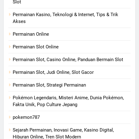
Slot
Permainan Kasino, Teknologi & Internet, Tips & Trik
Akses
Permainan Online
Permainan Slot Online
Permainan Slot, Casino Online, Panduan Bermain Slot
Permainan Slot, Judi Online, Slot Gacor
Permainan Slot, Strategi Permainan
Pokémon Legendaris, Misteri Anime, Dunia Pokémon,
Fakta Unik, Pop Culture Jepang
pokemon787
Sejarah Permainan, Inovasi Game, Kasino Digital,
Hiburan Online, Tren Slot Modern