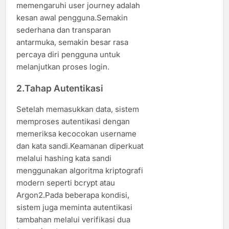
memengaruhi user journey adalah
kesan awal pengguna.Semakin
sederhana dan transparan
antarmuka, semakin besar rasa
percaya diri pengguna untuk
melanjutkan proses login.
2.Tahap Autentikasi
Setelah memasukkan data, sistem
memproses autentikasi dengan
memeriksa kecocokan username
dan kata sandi.Keamanan diperkuat
melalui hashing kata sandi
menggunakan algoritma kriptografi
modern seperti bcrypt atau
Argon2.Pada beberapa kondisi,
sistem juga meminta autentikasi
tambahan melalui verifikasi dua