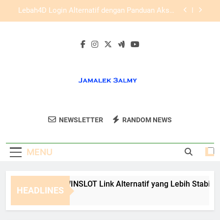
Skip
Daftar Edwinslot dan Tips Menghindari Kendala
to
Registrasi untuk Pengguna Baru
content
Daftar Lebah4D dan Tips Menghindari Kendala
Registrasi
Cara Memilih EDWINSLOT Link Alternatif yang
Lebih Stabil dan Aman
Lebah4D Login Alternatif dengan Panduan Akses
yang Aman untuk Pengguna
Daftar Edwinslot dan Tips Menghindari Kendala
Registrasi untuk Pengguna Baru
Jamalek 3almy
Ikuti Tips Kecantikan Dan Fashion Di
Daftar Lebah4D dan Tips Menghindari Kendala
NEWSLETTER
RANDOM NEWS
Registrasi
Jamalek 3almy.
MENU
ra Memilih EDWINSLOT Link Alternatif yang Lebih Stabil dan
HEADLINES
Month Ago