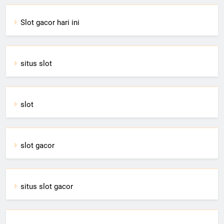
Slot gacor hari ini
situs slot
slot
slot gacor
situs slot gacor