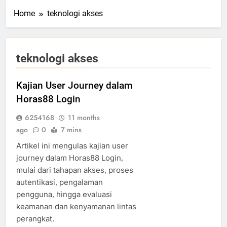
Home
teknologi akses
teknologi akses
Kajian User Journey dalam
Horas88 Login
6254168
11 months
ago
0
7 mins
Artikel ini mengulas kajian user
journey dalam Horas88 Login,
mulai dari tahapan akses, proses
autentikasi, pengalaman
pengguna, hingga evaluasi
keamanan dan kenyamanan lintas
perangkat.