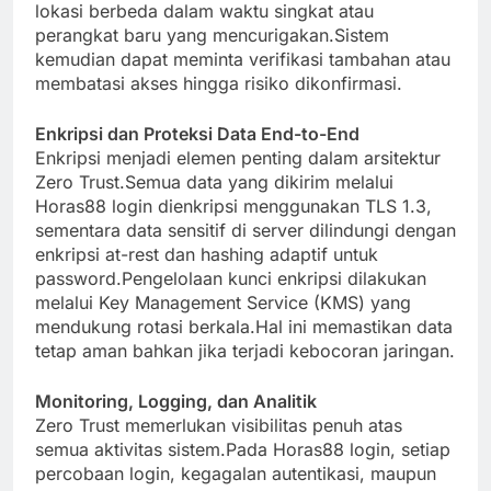
lokasi berbeda dalam waktu singkat atau
perangkat baru yang mencurigakan.Sistem
kemudian dapat meminta verifikasi tambahan atau
membatasi akses hingga risiko dikonfirmasi.
Enkripsi dan Proteksi Data End-to-End
Enkripsi menjadi elemen penting dalam arsitektur
Zero Trust.Semua data yang dikirim melalui
Horas88 login dienkripsi menggunakan TLS 1.3,
sementara data sensitif di server dilindungi dengan
enkripsi at-rest dan hashing adaptif untuk
password.Pengelolaan kunci enkripsi dilakukan
melalui Key Management Service (KMS) yang
mendukung rotasi berkala.Hal ini memastikan data
tetap aman bahkan jika terjadi kebocoran jaringan.
Monitoring, Logging, dan Analitik
Zero Trust memerlukan visibilitas penuh atas
semua aktivitas sistem.Pada Horas88 login, setiap
percobaan login, kegagalan autentikasi, maupun