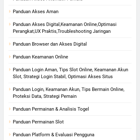
Panduan Akses Aman
Panduan Akses Digital,Keamanan Online,Optimasi
Perangkat,UX Praktis,Troubleshooting Jaringan
Panduan Browser dan Akses Digital
Panduan Keamanan Online
Panduan Login Aman, Tips Slot Online, Keamanan Akun
Slot, Strategi Login Stabil, Optimasi Akses Situs
Panduan Login, Keamanan Akun, Tips Bermain Online,
Proteksi Data, Strategi Pemain
Panduan Permainan & Analisis Togel
Panduan Permainan Slot
Panduan Platform & Evaluasi Pengguna