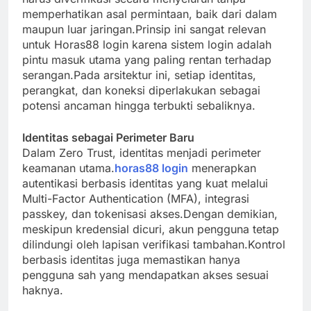
memperhatikan asal permintaan, baik dari dalam
maupun luar jaringan.Prinsip ini sangat relevan
untuk Horas88 login karena sistem login adalah
pintu masuk utama yang paling rentan terhadap
serangan.Pada arsitektur ini, setiap identitas,
perangkat, dan koneksi diperlakukan sebagai
potensi ancaman hingga terbukti sebaliknya.
Identitas sebagai Perimeter Baru
Dalam Zero Trust, identitas menjadi perimeter
keamanan utama.
horas88 login
menerapkan
autentikasi berbasis identitas yang kuat melalui
Multi-Factor Authentication (MFA), integrasi
passkey, dan tokenisasi akses.Dengan demikian,
meskipun kredensial dicuri, akun pengguna tetap
dilindungi oleh lapisan verifikasi tambahan.Kontrol
berbasis identitas juga memastikan hanya
pengguna sah yang mendapatkan akses sesuai
haknya.