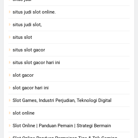
situs judi slot online.
situs judi slot,
situs slot
situs slot gacor
situs slot gacor hari ini
slot gacor
slot gacor hari ini
Slot Games, Industri Perjudian, Teknologi Digital
slot online
Slot Online | Panduan Pemain | Strategi Bermain