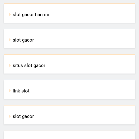
slot gacor hari ini
slot gacor
situs slot gacor
link slot
slot gacor