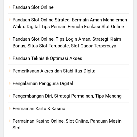
Panduan Slot Online
Panduan Slot Online Strategi Bermain Aman Manajemen
Waktu Digital Tips Pemain Pemula Edukasi Slot Online
Panduan Slot Online, Tips Login Aman, Strategi Klaim
Bonus, Situs Slot Terupdate, Slot Gacor Terpercaya
Panduan Teknis & Optimasi Akses
Pemeriksaan Akses dan Stabilitas Digital
Pengalaman Pengguna Digital
Pengembangan Diri, Strategi Permainan, Tips Menang.
Permainan Kartu & Kasino
Permainan Kasino Online, Slot Online, Panduan Mesin
Slot