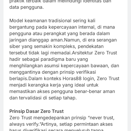
praktik terbaik dalam melindungi identitas dan
data pengguna.
Model keamanan tradisional sering kali
bergantung pada kepercayaan internal, di mana
pengguna atau perangkat yang berada dalam
jaringan dianggap aman.Namun, di era serangan
siber yang semakin kompleks, pendekatan
tersebut tidak lagi memadai.Arsitektur Zero Trust
hadir sebagai paradigma baru yang
menghilangkan asumsi kepercayaan bawaan, dan
menggantinya dengan prinsip verifikasi
berlapis.Dalam konteks Horas88 login, Zero Trust
menjadi kerangka kerja yang ideal untuk
memastikan akses pengguna benar-benar aman
dan tervalidasi di setiap tahap.
Prinsip Dasar Zero Trust
Zero Trust mengedepankan prinsip “never trust,
always verify.”Artinya, setiap permintaan akses
harus diverifikasi secara menyeluruh tanpa