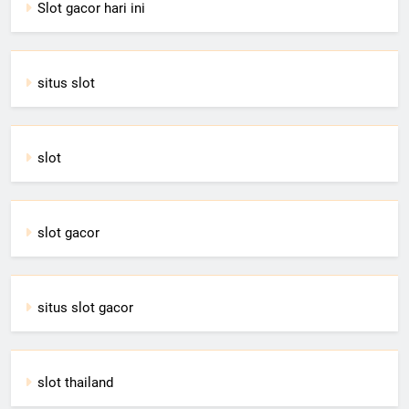
Slot gacor hari ini
situs slot
slot
slot gacor
situs slot gacor
slot thailand