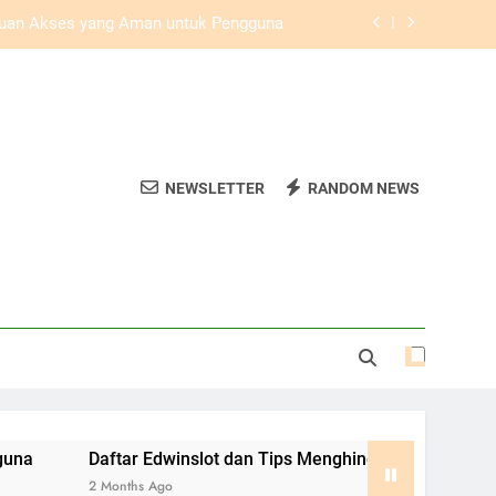
duan Akses yang Aman untuk Pengguna
endala Registrasi untuk Pengguna Baru
n Tips Menghindari Kendala Registrasi
lternatif yang Lebih Stabil dan Aman
NEWSLETTER
RANDOM NEWS
duan Akses yang Aman untuk Pengguna
endala Registrasi untuk Pengguna Baru
n Tips Menghindari Kendala Registrasi
Daftar Edwinslot dan Tips Menghindari Kendala Registrasi u
2 Months Ago