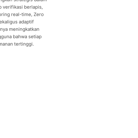
verifikasi berlapis,
ring real-time, Zero
kaligus adaptif
nya meningkatkan
gguna bahwa setiap
anan tertinggi.