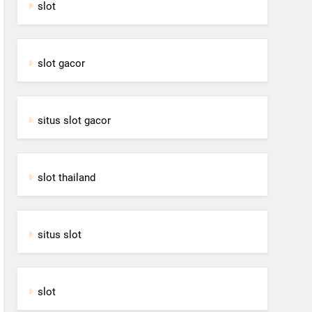
slot
slot gacor
situs slot gacor
slot thailand
situs slot
slot