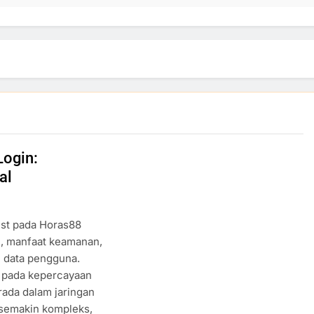
Login:
al
ust pada Horas88
si, manfaat keamanan,
n data pengguna.
g pada kepercayaan
rada dalam jaringan
 semakin kompleks,