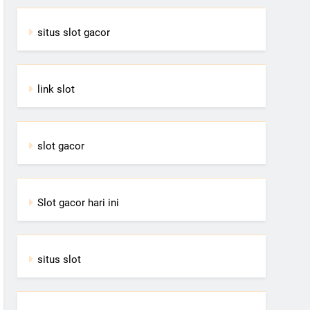
situs slot gacor
link slot
slot gacor
Slot gacor hari ini
situs slot