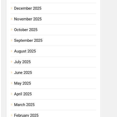
December 2025
November 2025
October 2025
September 2025
August 2025
July 2025
June 2025
May 2025
April 2025
March 2025
February 2025