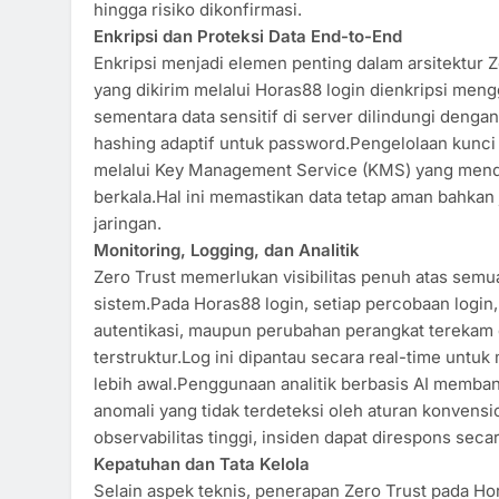
hingga risiko dikonfirmasi.
Enkripsi dan Proteksi Data End-to-End
Enkripsi menjadi elemen penting dalam arsitektur 
yang dikirim melalui Horas88 login dienkripsi men
sementara data sensitif di server dilindungi dengan
hashing adaptif untuk password.Pengelolaan kunci 
melalui Key Management Service (KMS) yang mend
berkala.Hal ini memastikan data tetap aman bahkan 
jaringan.
Monitoring, Logging, dan Analitik
Zero Trust memerlukan visibilitas penuh atas semua
sistem.Pada Horas88 login, setiap percobaan login
autentikasi, maupun perubahan perangkat terekam 
terstruktur.Log ini dipantau secara real-time unt
lebih awal.Penggunaan analitik berbasis AI memban
anomali yang tidak terdeteksi oleh aturan konvens
observabilitas tinggi, insiden dapat direspons secar
Kepatuhan dan Tata Kelola
Selain aspek teknis, penerapan Zero Trust pada Ho