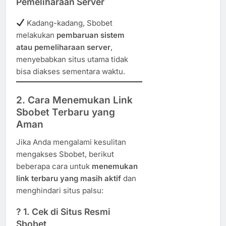
Pemeliharaan Server
Kadang-kadang, Sbobet
melakukan
pembaruan sistem
atau pemeliharaan server
,
menyebabkan situs utama tidak
bisa diakses sementara waktu.
2. Cara Menemukan Link
Sbobet Terbaru yang
Aman
Jika Anda mengalami kesulitan
mengakses Sbobet, berikut
beberapa cara untuk
menemukan
link terbaru yang masih aktif
dan
menghindari situs palsu:
? 1. Cek di Situs Resmi
Sbobet