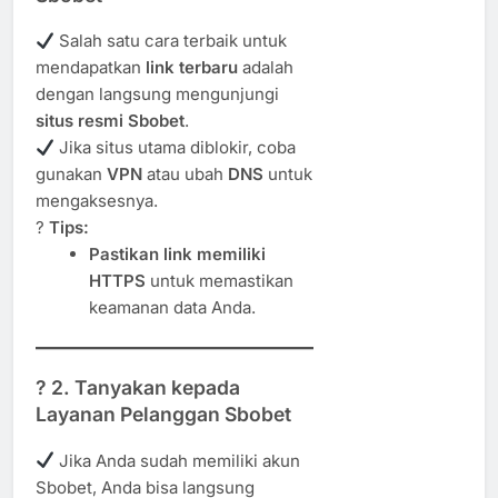
Salah satu cara terbaik untuk
mendapatkan
link terbaru
adalah
dengan langsung mengunjungi
situs resmi Sbobet
.
Jika situs utama diblokir, coba
gunakan
VPN
atau ubah
DNS
untuk
mengaksesnya.
?
Tips:
Pastikan link memiliki
HTTPS
untuk memastikan
keamanan data Anda.
? 2. Tanyakan kepada
Layanan Pelanggan Sbobet
Jika Anda sudah memiliki akun
Sbobet, Anda bisa langsung