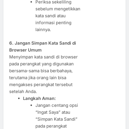
Periksa sekeliling
sebelum mengetikkan
kata sandi atau
informasi penting
lainnya.
6. Jangan Simpan Kata Sandi di
Browser Umum
Menyimpan kata sandi di browser
pada perangkat yang digunakan
bersama-sama bisa berbahaya,
terutama jika orang lain bisa
mengakses perangkat tersebut
setelah Anda.
Langkah Aman:
Jangan centang opsi
“Ingat Saya” atau
“Simpan Kata Sandi”
pada perangkat