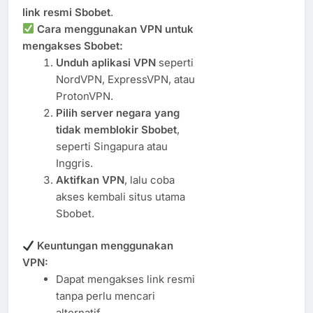
link resmi Sbobet
.
Cara menggunakan VPN untuk
mengakses Sbobet:
Unduh aplikasi VPN
seperti
NordVPN, ExpressVPN, atau
ProtonVPN.
Pilih server negara yang
tidak memblokir Sbobet
,
seperti Singapura atau
Inggris.
Aktifkan VPN
, lalu coba
akses kembali situs utama
Sbobet.
Keuntungan menggunakan
VPN:
Dapat mengakses link resmi
tanpa perlu mencari
alternatif.