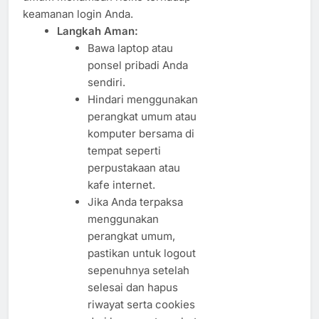
keamanan login Anda.
Langkah Aman:
Bawa laptop atau
ponsel pribadi Anda
sendiri.
Hindari menggunakan
perangkat umum atau
komputer bersama di
tempat seperti
perpustakaan atau
kafe internet.
Jika Anda terpaksa
menggunakan
perangkat umum,
pastikan untuk logout
sepenuhnya setelah
selesai dan hapus
riwayat serta cookies