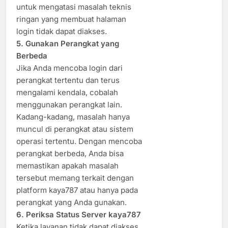
untuk mengatasi masalah teknis
ringan yang membuat halaman
login tidak dapat diakses.
5. Gunakan Perangkat yang
Berbeda
Jika Anda mencoba login dari
perangkat tertentu dan terus
mengalami kendala, cobalah
menggunakan perangkat lain.
Kadang-kadang, masalah hanya
muncul di perangkat atau sistem
operasi tertentu. Dengan mencoba
perangkat berbeda, Anda bisa
memastikan apakah masalah
tersebut memang terkait dengan
platform kaya787 atau hanya pada
perangkat yang Anda gunakan.
6. Periksa Status Server kaya787
Ketika layanan tidak dapat diakses,