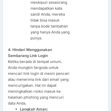
meskipun seseorang
mendapatkan kata
sandi Anda, mereka
tidak bisa masuk
tanpa kode tambahan
yang hanya Anda yang
punya.
4. Hindari Menggunakan
Sembarang Link Login
Ketika berada di tempat umum,
Anda mungkin tergoda untuk
mencari link login di mesin pencari
atau menerima link dari email yang
mencurigakan. Hal ini dapat
meningkatkan risiko masuk ke
halaman phishing yang mencuri
data Anda.
Langkah Aman: