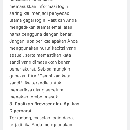
memasukkan informasi login
sering kali menjadi penyebab
utama gagal login. Pastikan Anda
mengetikkan alamat email atau
nama pengguna dengan benar.
Jangan lupa periksa apakah Anda
menggunakan huruf kapital yang
sesuai, serta memastikan kata
sandi yang dimasukkan benar-
benar akurat. Sebisa mungkin,
gunakan fitur “Tampilkan kata
sandi” jika tersedia untuk
memeriksa ulang sebelum
menekan tombol masuk.
3. Pastikan Browser atau Aplikasi
Diperbarui
Terkadang, masalah login dapat
terjadi jika Anda menggunakan