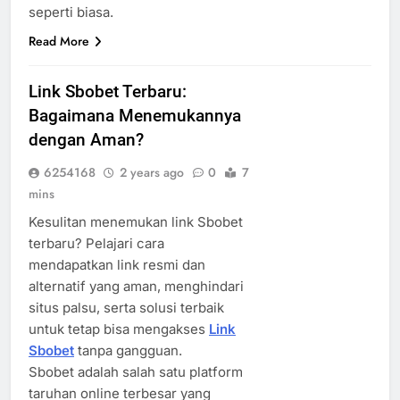
seperti biasa.
Read More
Link Sbobet Terbaru:
Bagaimana Menemukannya
dengan Aman?
6254168
2 years ago
0
7
mins
Kesulitan menemukan link Sbobet
terbaru? Pelajari cara
mendapatkan link resmi dan
alternatif yang aman, menghindari
situs palsu, serta solusi terbaik
untuk tetap bisa mengakses
Link
Sbobet
tanpa gangguan.
Sbobet adalah salah satu platform
taruhan online terbesar yang