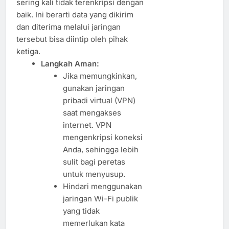
sering kali tidak terenkripsi dengan
baik. Ini berarti data yang dikirim
dan diterima melalui jaringan
tersebut bisa diintip oleh pihak
ketiga.
Langkah Aman:
Jika memungkinkan,
gunakan jaringan
pribadi virtual (VPN)
saat mengakses
internet. VPN
mengenkripsi koneksi
Anda, sehingga lebih
sulit bagi peretas
untuk menyusup.
Hindari menggunakan
jaringan Wi-Fi publik
yang tidak
memerlukan kata