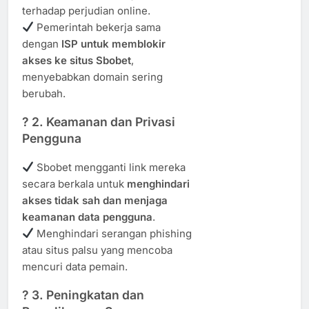
terhadap perjudian online.
Pemerintah bekerja sama
dengan
ISP untuk memblokir
akses ke situs Sbobet
,
menyebabkan domain sering
berubah.
? 2. Keamanan dan Privasi
Pengguna
Sbobet mengganti link mereka
secara berkala untuk
menghindari
akses tidak sah dan menjaga
keamanan data pengguna
.
Menghindari serangan phishing
atau situs palsu yang mencoba
mencuri data pemain.
? 3. Peningkatan dan