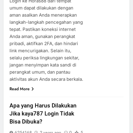
Login ke Horas88 dari tempat
umum dapat dilakukan dengan
aman asalkan Anda menerapkan
langkah-langkah pencegahan yang
tepat. Pastikan koneksi internet
Anda aman, gunakan perangkat
pribadi, aktifkan 2FA, dan hindari
link mencurigakan. Selain itu,
selalu periksa lingkungan sekitar,
jangan menyimpan kata sandi di
perangkat umum, dan pantau
aktivitas akun Anda secara berkala.
Read More
Apa yang Harus Dilakukan
Jika kaya787 Login Tidak
Bisa Dibuka?
6254168
2 years ago
0
5