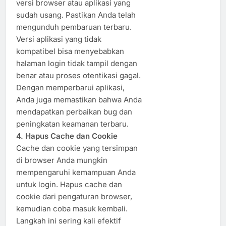
versi browser atau aplikasi yang
sudah usang. Pastikan Anda telah
mengunduh pembaruan terbaru.
Versi aplikasi yang tidak
kompatibel bisa menyebabkan
halaman login tidak tampil dengan
benar atau proses otentikasi gagal.
Dengan memperbarui aplikasi,
Anda juga memastikan bahwa Anda
mendapatkan perbaikan bug dan
peningkatan keamanan terbaru.
4. Hapus Cache dan Cookie
Cache dan cookie yang tersimpan
di browser Anda mungkin
mempengaruhi kemampuan Anda
untuk login. Hapus cache dan
cookie dari pengaturan browser,
kemudian coba masuk kembali.
Langkah ini sering kali efektif