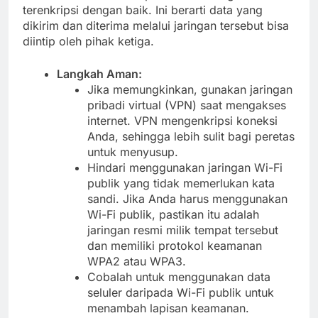
terenkripsi dengan baik. Ini berarti data yang
dikirim dan diterima melalui jaringan tersebut bisa
diintip oleh pihak ketiga.
Langkah Aman:
Jika memungkinkan, gunakan jaringan
pribadi virtual (VPN) saat mengakses
internet. VPN mengenkripsi koneksi
Anda, sehingga lebih sulit bagi peretas
untuk menyusup.
Hindari menggunakan jaringan Wi-Fi
publik yang tidak memerlukan kata
sandi. Jika Anda harus menggunakan
Wi-Fi publik, pastikan itu adalah
jaringan resmi milik tempat tersebut
dan memiliki protokol keamanan
WPA2 atau WPA3.
Cobalah untuk menggunakan data
seluler daripada Wi-Fi publik untuk
menambah lapisan keamanan.