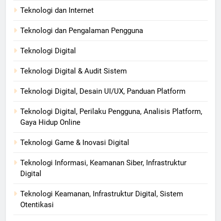
Teknologi dan Internet
Teknologi dan Pengalaman Pengguna
Teknologi Digital
Teknologi Digital & Audit Sistem
Teknologi Digital, Desain UI/UX, Panduan Platform
Teknologi Digital, Perilaku Pengguna, Analisis Platform,
Gaya Hidup Online
Teknologi Game & Inovasi Digital
Teknologi Informasi, Keamanan Siber, Infrastruktur
Digital
Teknologi Keamanan, Infrastruktur Digital, Sistem
Otentikasi