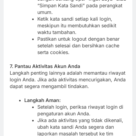
“Simpan Kata Sandi” pada perangkat
umum.
Ketik kata sandi setiap kali login,
meskipun itu membutuhkan sedikit
waktu tambahan.
Pastikan untuk logout dengan benar
setelah selesai dan bersihkan cache
serta cookies.
7. Pantau Aktivitas Akun Anda
Langkah penting lainnya adalah memantau riwayat
login Anda. Jika ada aktivitas mencurigakan, Anda
dapat segera mengambil tindakan.
Langkah Aman:
Setelah login, periksa riwayat login di
pengaturan akun Anda.
Jika ada aktivitas yang tidak dikenali,
ubah kata sandi Anda segera dan
laporkan masalah tersebut ke tim