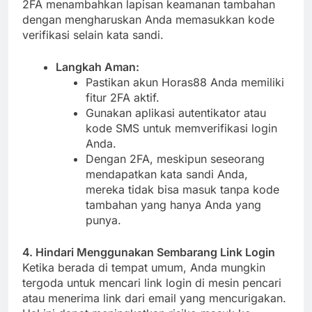
2FA menambahkan lapisan keamanan tambahan
dengan mengharuskan Anda memasukkan kode
verifikasi selain kata sandi.
Langkah Aman:
Pastikan akun Horas88 Anda memiliki
fitur 2FA aktif.
Gunakan aplikasi autentikator atau
kode SMS untuk memverifikasi login
Anda.
Dengan 2FA, meskipun seseorang
mendapatkan kata sandi Anda,
mereka tidak bisa masuk tanpa kode
tambahan yang hanya Anda yang
punya.
4. Hindari Menggunakan Sembarang Link Login
Ketika berada di tempat umum, Anda mungkin
tergoda untuk mencari link login di mesin pencari
atau menerima link dari email yang mencurigakan.