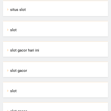
situs slot
slot
slot gacor hari ini
slot gacor
slot