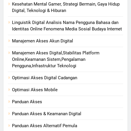
Kesehatan Mental Gamer, Strategi Bermain, Gaya Hidup
Digital, Teknologi & Hiburan
Linguistik Digital Analisis Nama Pengguna Bahasa dan
Identitas Online Fenomena Media Sosial Budaya Internet
Manajemen Akses Akun Digital
Manajemen Akses Digital,Stabilitas Platform
Online,Keamanan Sistem,Pengalaman
Pengguna,Infrastruktur Teknologi
Optimasi Akses Digital Cadangan
Optimasi Akses Mobile
Panduan Akses
Panduan Akses & Keamanan Digital
Panduan Akses Alternatif Pemula