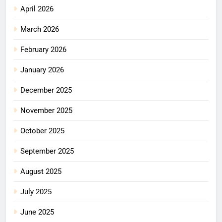
April 2026
March 2026
February 2026
January 2026
December 2025
November 2025
October 2025
September 2025
August 2025
July 2025
June 2025