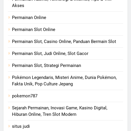
Akses
Permainan Online
Permainan Slot Online
Permainan Slot, Casino Online, Panduan Bermain Slot
Permainan Slot, Judi Online, Slot Gacor
Permainan Slot, Strategi Permainan
Pokémon Legendaris, Misteri Anime, Dunia Pokémon,
Fakta Unik, Pop Culture Jepang
pokemon787
Sejarah Permainan, Inovasi Game, Kasino Digital,
Hiburan Online, Tren Slot Modern
situs judi