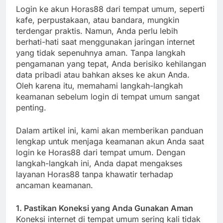
Login ke akun Horas88 dari tempat umum, seperti
kafe, perpustakaan, atau bandara, mungkin
terdengar praktis. Namun, Anda perlu lebih
berhati-hati saat menggunakan jaringan internet
yang tidak sepenuhnya aman. Tanpa langkah
pengamanan yang tepat, Anda berisiko kehilangan
data pribadi atau bahkan akses ke akun Anda.
Oleh karena itu, memahami langkah-langkah
keamanan sebelum login di tempat umum sangat
penting.
Dalam artikel ini, kami akan memberikan panduan
lengkap untuk menjaga keamanan akun Anda saat
login ke Horas88 dari tempat umum. Dengan
langkah-langkah ini, Anda dapat mengakses
layanan Horas88 tanpa khawatir terhadap
ancaman keamanan.
1. Pastikan Koneksi yang Anda Gunakan Aman
Koneksi internet di tempat umum sering kali tidak