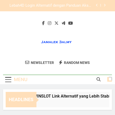
Skip
Daftar Edwinslot dan Tips Menghindari Kendala
to
Registrasi untuk Pengguna Baru
content
Daftar Lebah4D dan Tips Menghindari Kendala
Registrasi
Cara Memilih EDWINSLOT Link Alternatif yang
Lebih Stabil dan Aman
Lebah4D Login Alternatif dengan Panduan Akses
yang Aman untuk Pengguna
Daftar Edwinslot dan Tips Menghindari Kendala
Registrasi untuk Pengguna Baru
Jamalek 3almy
Ikuti Tips Kecantikan Dan Fashion Di
Daftar Lebah4D dan Tips Menghindari Kendala
NEWSLETTER
RANDOM NEWS
Registrasi
Jamalek 3almy.
MENU
ra Memilih EDWINSLOT Link Alternatif yang Lebih Stabil dan
HEADLINES
Month Ago