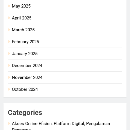
May 2025
April 2025
March 2025
February 2025
January 2025
December 2024
November 2024
October 2024
Categories
Akses Online Efisien, Platform Digital, Pengalaman