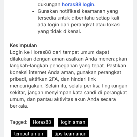
dukungan
horas88 login
.
Gunakan notifikasi keamanan yang
tersedia untuk diberitahu setiap kali
ada login dari perangkat atau lokasi
yang tidak dikenal.
Kesimpulan
Login ke Horas88 dari tempat umum dapat
dilakukan dengan aman asalkan Anda menerapkan
langkah-langkah pencegahan yang tepat. Pastikan
koneksi internet Anda aman, gunakan perangkat
pribadi, aktifkan 2FA, dan hindari link
mencurigakan. Selain itu, selalu periksa lingkungan
sekitar, jangan menyimpan kata sandi di perangkat
umum, dan pantau aktivitas akun Anda secara
berkala.
Tagged:
Horas88
login aman
tempat umum
tips keamanan