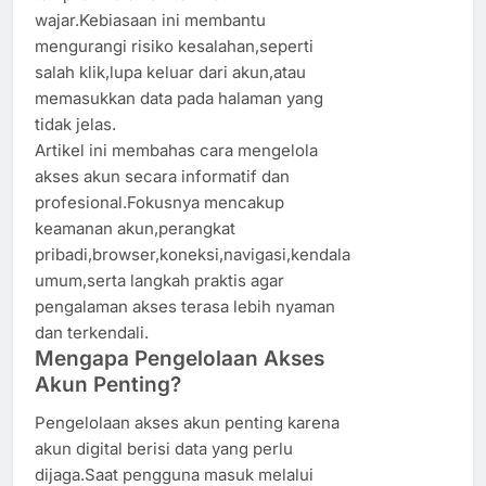
wajar.Kebiasaan ini membantu
mengurangi risiko kesalahan,seperti
salah klik,lupa keluar dari akun,atau
memasukkan data pada halaman yang
tidak jelas.
Artikel ini membahas cara mengelola
akses akun secara informatif dan
profesional.Fokusnya mencakup
keamanan akun,perangkat
pribadi,browser,koneksi,navigasi,kendala
umum,serta langkah praktis agar
pengalaman akses terasa lebih nyaman
dan terkendali.
Mengapa Pengelolaan Akses
Akun Penting?
Pengelolaan akses akun penting karena
akun digital berisi data yang perlu
dijaga.Saat pengguna masuk melalui