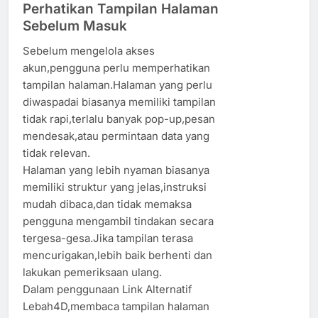
Perhatikan Tampilan Halaman
Sebelum Masuk
Sebelum mengelola akses
akun,pengguna perlu memperhatikan
tampilan halaman.Halaman yang perlu
diwaspadai biasanya memiliki tampilan
tidak rapi,terlalu banyak pop-up,pesan
mendesak,atau permintaan data yang
tidak relevan.
Halaman yang lebih nyaman biasanya
memiliki struktur yang jelas,instruksi
mudah dibaca,dan tidak memaksa
pengguna mengambil tindakan secara
tergesa-gesa.Jika tampilan terasa
mencurigakan,lebih baik berhenti dan
lakukan pemeriksaan ulang.
Dalam penggunaan Link Alternatif
Lebah4D,membaca tampilan halaman