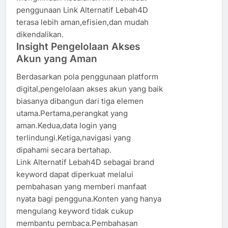
penggunaan Link Alternatif Lebah4D
terasa lebih aman,efisien,dan mudah
dikendalikan.
Insight Pengelolaan Akses
Akun yang Aman
Berdasarkan pola penggunaan platform
digital,pengelolaan akses akun yang baik
biasanya dibangun dari tiga elemen
utama.Pertama,perangkat yang
aman.Kedua,data login yang
terlindungi.Ketiga,navigasi yang
dipahami secara bertahap.
Link Alternatif Lebah4D sebagai brand
keyword dapat diperkuat melalui
pembahasan yang memberi manfaat
nyata bagi pengguna.Konten yang hanya
mengulang keyword tidak cukup
membantu pembaca.Pembahasan