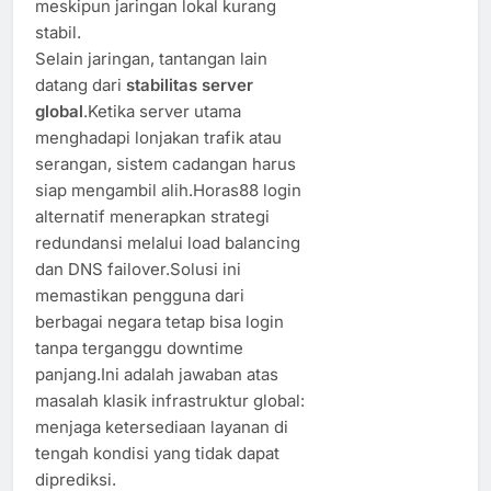
meskipun jaringan lokal kurang
stabil.
Selain jaringan, tantangan lain
datang dari
stabilitas server
global
.Ketika server utama
menghadapi lonjakan trafik atau
serangan, sistem cadangan harus
siap mengambil alih.Horas88 login
alternatif menerapkan strategi
redundansi melalui load balancing
dan DNS failover.Solusi ini
memastikan pengguna dari
berbagai negara tetap bisa login
tanpa terganggu downtime
panjang.Ini adalah jawaban atas
masalah klasik infrastruktur global:
menjaga ketersediaan layanan di
tengah kondisi yang tidak dapat
diprediksi.