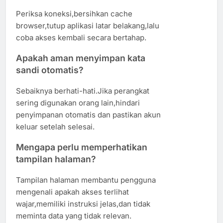
Periksa koneksi,bersihkan cache
browser,tutup aplikasi latar belakang,lalu
coba akses kembali secara bertahap.
Apakah aman menyimpan kata
sandi otomatis?
Sebaiknya berhati-hati.Jika perangkat
sering digunakan orang lain,hindari
penyimpanan otomatis dan pastikan akun
keluar setelah selesai.
Mengapa perlu memperhatikan
tampilan halaman?
Tampilan halaman membantu pengguna
mengenali apakah akses terlihat
wajar,memiliki instruksi jelas,dan tidak
meminta data yang tidak relevan.