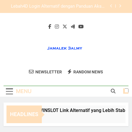
Skip
Daftar Edwinslot dan Tips Menghindari Kendala
to
Registrasi untuk Pengguna Baru
content
Daftar Lebah4D dan Tips Menghindari Kendala
Registrasi
Cara Memilih EDWINSLOT Link Alternatif yang
Lebih Stabil dan Aman
Lebah4D Login Alternatif dengan Panduan Akses
yang Aman untuk Pengguna
Daftar Edwinslot dan Tips Menghindari Kendala
Registrasi untuk Pengguna Baru
Jamalek 3almy
Ikuti Tips Kecantikan Dan Fashion Di
Daftar Lebah4D dan Tips Menghindari Kendala
NEWSLETTER
RANDOM NEWS
Registrasi
Jamalek 3almy.
MENU
ra Memilih EDWINSLOT Link Alternatif yang Lebih Stabil dan
HEADLINES
onth Ago