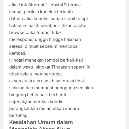
Jika Link Alternatif Lebah4D terasa
lambat,periksa koneksi terlebih
dahulu.Jika koneksi sudah stabil tetapi
halaman masih berat,bersihkan cache
browser.Jika tombol tidak
merespons,tunggu hingga halaman
selesai dimuat sebelum mencoba
kembali.
Hindari menekan tombol berkali-kali
dalam waktu singkat.Tindakan seperti ini
tidak selalu mempercepat
akses.Justru,proses bisa terasa tidak
sinkron dan membuat pengguna semakin
bingung.Lebih baik berhenti
sejenak,memeriksa kondisi
perangkat,lalu melanjutkan secara
bertahap.
Kesalahan Umum dalam