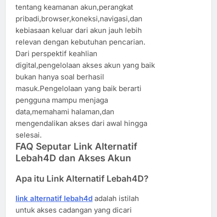
tentang keamanan akun,perangkat
pribadi,browser,koneksi,navigasi,dan
kebiasaan keluar dari akun jauh lebih
relevan dengan kebutuhan pencarian.
Dari perspektif keahlian
digital,pengelolaan akses akun yang baik
bukan hanya soal berhasil
masuk.Pengelolaan yang baik berarti
pengguna mampu menjaga
data,memahami halaman,dan
mengendalikan akses dari awal hingga
selesai.
FAQ Seputar Link Alternatif
Lebah4D dan Akses Akun
Apa itu Link Alternatif Lebah4D?
link alternatif lebah4d
adalah istilah
untuk akses cadangan yang dicari