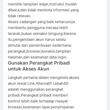
memiliki tampilan wajar,instruksi mudah
dibaca,dan tidak meminta informasi yang
tidak relevan.
Akses cadangan yang baik seharusnya
membantu pengguna merasa lebih
terarah,bukan semakin bingung.Karena
itu,pengelolaan akun harus selalu
dimulai dari pemeriksaan sederhana:
perangkat,browser,koneksi,tampilan
halaman,dan keamanan data login.
Gunakan Perangkat Pribadi
untuk Akses Akun
Langkah pertama dalam mengelola akses
akun lewat Link Alternatif Lebah4D
adalah menggunakan perangkat
pribadi.Perangkat pribadi memberi
kontrol lebih baik terhadap riwayat
browser,keamanan layar,penyimpanan