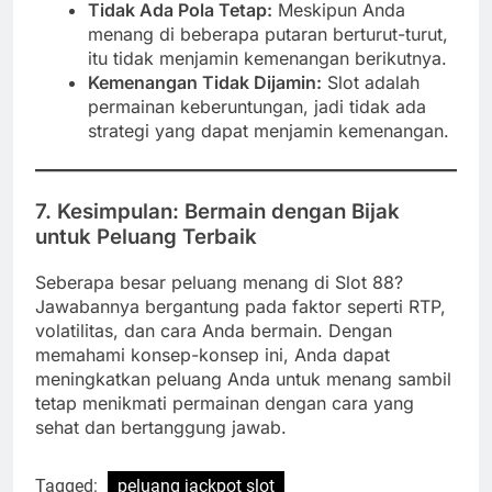
Tidak Ada Pola Tetap:
Meskipun Anda
menang di beberapa putaran berturut-turut,
itu tidak menjamin kemenangan berikutnya.
Kemenangan Tidak Dijamin:
Slot adalah
permainan keberuntungan, jadi tidak ada
strategi yang dapat menjamin kemenangan.
7.
Kesimpulan: Bermain dengan Bijak
untuk Peluang Terbaik
Seberapa besar peluang menang di Slot 88?
Jawabannya bergantung pada faktor seperti RTP,
volatilitas, dan cara Anda bermain. Dengan
memahami konsep-konsep ini, Anda dapat
meningkatkan peluang Anda untuk menang sambil
tetap menikmati permainan dengan cara yang
sehat dan bertanggung jawab.
Tagged:
peluang jackpot slot