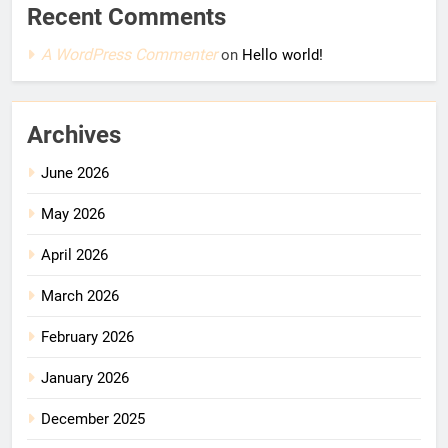
Recent Comments
A WordPress Commenter
on
Hello world!
Archives
June 2026
May 2026
April 2026
March 2026
February 2026
January 2026
December 2025