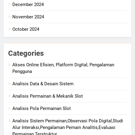
December 2024
November 2024
October 2024
Categories
Akses Online Efisien, Platform Digital, Pengalaman
Pengguna
Analisis Data & Desain Sistem
Analisis Permainan & Mekanik Slot
Analisis Pola Permainan Slot
Analisis Sistem Permainan,Observasi Pola Digital,Studi
Alur Interaksi,Pengalaman Pemain Analitis,Evaluasi
Permainan Terstruktur