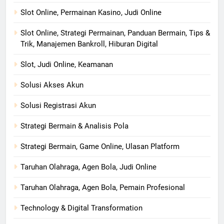
Slot Online, Permainan Kasino, Judi Online
Slot Online, Strategi Permainan, Panduan Bermain, Tips &
Trik, Manajemen Bankroll, Hiburan Digital
Slot, Judi Online, Keamanan
Solusi Akses Akun
Solusi Registrasi Akun
Strategi Bermain & Analisis Pola
Strategi Bermain, Game Online, Ulasan Platform
Taruhan Olahraga, Agen Bola, Judi Online
Taruhan Olahraga, Agen Bola, Pemain Profesional
Technology & Digital Transformation