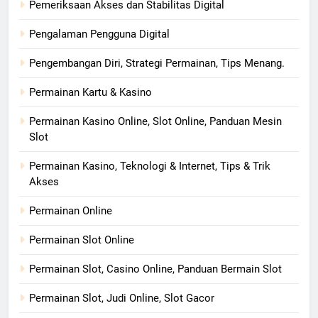
Pemeriksaan Akses dan Stabilitas Digital
Pengalaman Pengguna Digital
Pengembangan Diri, Strategi Permainan, Tips Menang.
Permainan Kartu & Kasino
Permainan Kasino Online, Slot Online, Panduan Mesin
Slot
Permainan Kasino, Teknologi & Internet, Tips & Trik
Akses
Permainan Online
Permainan Slot Online
Permainan Slot, Casino Online, Panduan Bermain Slot
Permainan Slot, Judi Online, Slot Gacor