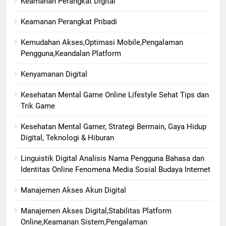
Keamanan Perangkat Digital
Keamanan Perangkat Pribadi
Kemudahan Akses,Optimasi Mobile,Pengalaman
Pengguna,Keandalan Platform
Kenyamanan Digital
Kesehatan Mental Game Online Lifestyle Sehat Tips dan
Trik Game
Kesehatan Mental Gamer, Strategi Bermain, Gaya Hidup
Digital, Teknologi & Hiburan
Linguistik Digital Analisis Nama Pengguna Bahasa dan
Identitas Online Fenomena Media Sosial Budaya Internet
Manajemen Akses Akun Digital
Manajemen Akses Digital,Stabilitas Platform
Online,Keamanan Sistem,Pengalaman