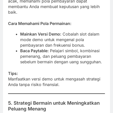
acak, memahami pola pembayaran dapat
membantu Anda membuat keputusan yang lebih
baik.
Cara Memahami Pola Permainan:
Mainkan Versi Demo:
Cobalah slot dalam
mode demo untuk mengenal pola
pembayaran dan frekuensi bonus.
Baca Paytable:
Pelajari simbol, kombinasi
pemenang, dan peluang pembayaran
sebelum bermain dengan uang sungguhan.
Tips:
Manfaatkan versi demo untuk mengasah strategi
Anda tanpa risiko finansial.
5.
Strategi Bermain untuk Meningkatkan
Peluang Menang