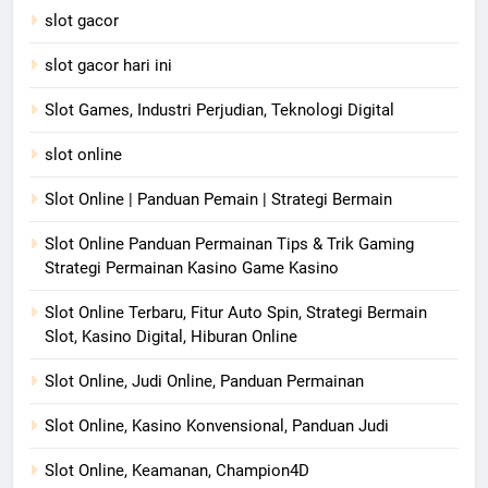
slot gacor
slot gacor hari ini
Slot Games, Industri Perjudian, Teknologi Digital
slot online
Slot Online | Panduan Pemain | Strategi Bermain
Slot Online Panduan Permainan Tips & Trik Gaming
Strategi Permainan Kasino Game Kasino
Slot Online Terbaru, Fitur Auto Spin, Strategi Bermain
Slot, Kasino Digital, Hiburan Online
Slot Online, Judi Online, Panduan Permainan
Slot Online, Kasino Konvensional, Panduan Judi
Slot Online, Keamanan, Champion4D