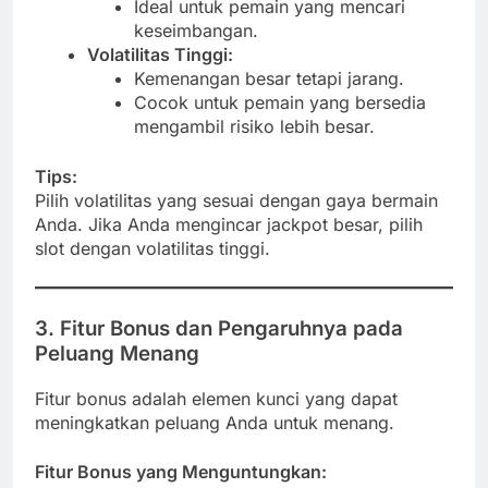
Ideal untuk pemain yang mencari
keseimbangan.
Volatilitas Tinggi:
Kemenangan besar tetapi jarang.
Cocok untuk pemain yang bersedia
mengambil risiko lebih besar.
Tips:
Pilih volatilitas yang sesuai dengan gaya bermain
Anda. Jika Anda mengincar jackpot besar, pilih
slot dengan volatilitas tinggi.
3.
Fitur Bonus dan Pengaruhnya pada
Peluang Menang
Fitur bonus adalah elemen kunci yang dapat
meningkatkan peluang Anda untuk menang.
Fitur Bonus yang Menguntungkan: