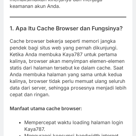
keamanan akun Anda.
1.
Apa Itu Cache Browser dan Fungsinya?
Cache browser bekerja seperti memori jangka
pendek bagi situs web yang pernah dikunjungi.
Ketika Anda membuka Kaya787 untuk pertama
kalinya, browser akan menyimpan elemen-elemen
statis dari halaman tersebut ke dalam cache. Saat
Anda membuka halaman yang sama untuk kedua
kalinya, browser tidak perlu memuat ulang seluruh
data dari server, sehingga prosesnya menjadi lebih
cepat dan ringan.
Manfaat utama cache browser:
Mempercepat waktu loading halaman login
Kaya787.
Mengurangi konsumsi bandwidth internet.