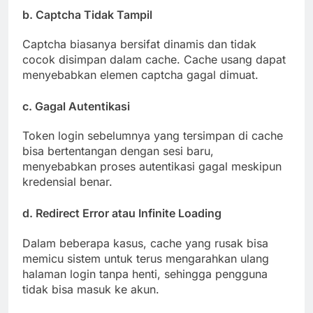
b.
Captcha Tidak Tampil
Captcha biasanya bersifat dinamis dan tidak
cocok disimpan dalam cache. Cache usang dapat
menyebabkan elemen captcha gagal dimuat.
c.
Gagal Autentikasi
Token login sebelumnya yang tersimpan di cache
bisa bertentangan dengan sesi baru,
menyebabkan proses autentikasi gagal meskipun
kredensial benar.
d.
Redirect Error atau Infinite Loading
Dalam beberapa kasus, cache yang rusak bisa
memicu sistem untuk terus mengarahkan ulang
halaman login tanpa henti, sehingga pengguna
tidak bisa masuk ke akun.