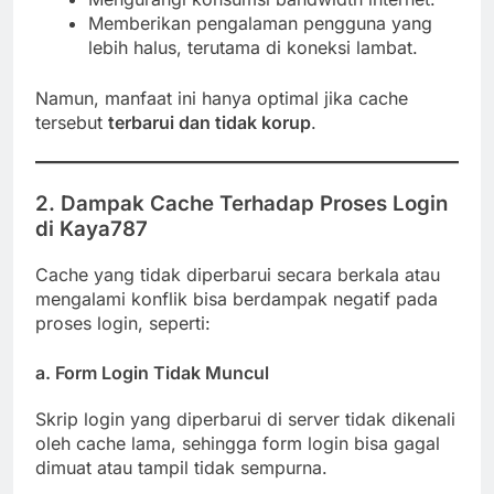
Memberikan pengalaman pengguna yang
lebih halus, terutama di koneksi lambat.
Namun, manfaat ini hanya optimal jika cache
tersebut
terbarui dan tidak korup
.
2.
Dampak Cache Terhadap Proses Login
di Kaya787
Cache yang tidak diperbarui secara berkala atau
mengalami konflik bisa berdampak negatif pada
proses login, seperti:
a.
Form Login Tidak Muncul
Skrip login yang diperbarui di server tidak dikenali
oleh cache lama, sehingga form login bisa gagal
dimuat atau tampil tidak sempurna.