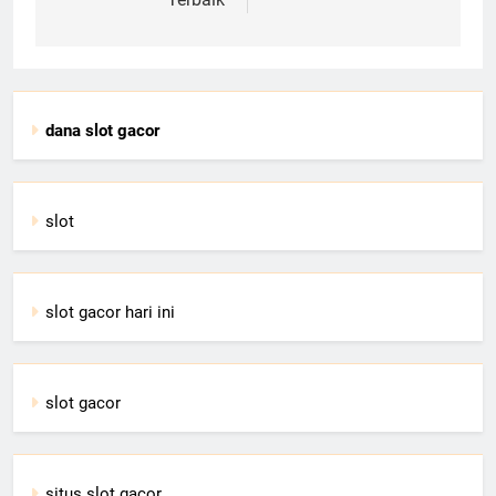
dana slot gacor
slot
slot gacor hari ini
slot gacor
situs slot gacor