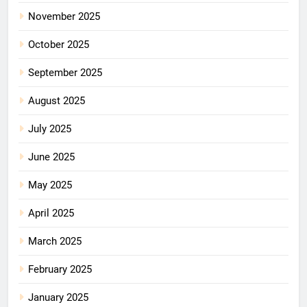
November 2025
October 2025
September 2025
August 2025
July 2025
June 2025
May 2025
April 2025
March 2025
February 2025
January 2025