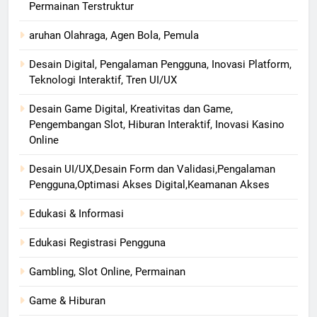
Permainan Terstruktur
aruhan Olahraga, Agen Bola, Pemula
Desain Digital, Pengalaman Pengguna, Inovasi Platform,
Teknologi Interaktif, Tren UI/UX
Desain Game Digital, Kreativitas dan Game,
Pengembangan Slot, Hiburan Interaktif, Inovasi Kasino
Online
Desain UI/UX,Desain Form dan Validasi,Pengalaman
Pengguna,Optimasi Akses Digital,Keamanan Akses
Edukasi & Informasi
Edukasi Registrasi Pengguna
Gambling, Slot Online, Permainan
Game & Hiburan