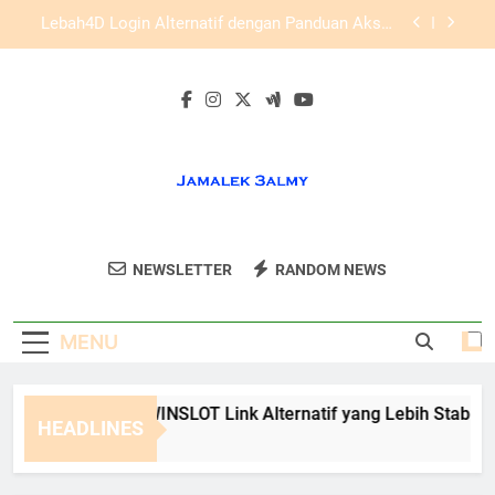
Skip
Daftar Edwinslot dan Tips Menghindari Kendala
to
Registrasi untuk Pengguna Baru
content
Daftar Lebah4D dan Tips Menghindari Kendala
Registrasi
Cara Memilih EDWINSLOT Link Alternatif yang
Lebih Stabil dan Aman
Lebah4D Login Alternatif dengan Panduan Akses
yang Aman untuk Pengguna
Daftar Edwinslot dan Tips Menghindari Kendala
Registrasi untuk Pengguna Baru
Jamalek 3almy
Ikuti Tips Kecantikan Dan Fashion Di
Daftar Lebah4D dan Tips Menghindari Kendala
NEWSLETTER
RANDOM NEWS
Registrasi
Jamalek 3almy.
MENU
ra Memilih EDWINSLOT Link Alternatif yang Lebih Stabil dan
HEADLINES
Month Ago