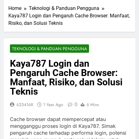
Home
Teknologi & Panduan Pengguna
Kaya787 Login dan Pengaruh Cache Browser: Manfaat,
Risiko, dan Solusi Teknis
TEKNOLOGI & PANDUAN PENGGUNA
Kaya787 Login dan
Pengaruh Cache Browser:
Manfaat, Risiko, dan Solusi
Teknis
0
6254168
1 Year Ago
6 Mins
Cache browser dapat mempercepat atau
mengganggu proses login di Kaya787. Simak
pengaruh cache terhadap performa login, potensi