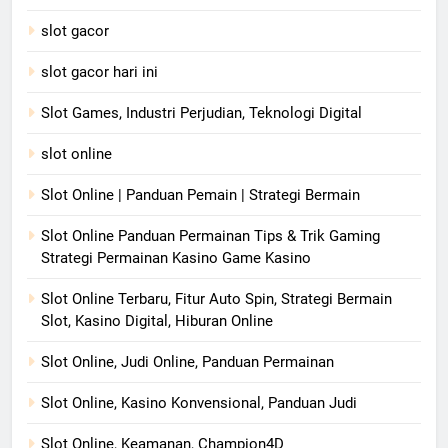
slot gacor
slot gacor hari ini
Slot Games, Industri Perjudian, Teknologi Digital
slot online
Slot Online | Panduan Pemain | Strategi Bermain
Slot Online Panduan Permainan Tips & Trik Gaming
Strategi Permainan Kasino Game Kasino
Slot Online Terbaru, Fitur Auto Spin, Strategi Bermain
Slot, Kasino Digital, Hiburan Online
Slot Online, Judi Online, Panduan Permainan
Slot Online, Kasino Konvensional, Panduan Judi
Slot Online, Keamanan, Champion4D