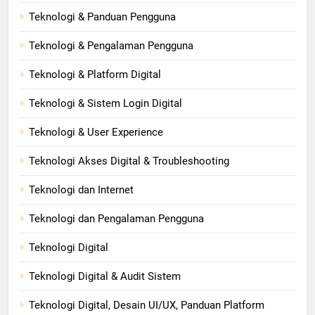
Teknologi & Panduan Pengguna
Teknologi & Pengalaman Pengguna
Teknologi & Platform Digital
Teknologi & Sistem Login Digital
Teknologi & User Experience
Teknologi Akses Digital & Troubleshooting
Teknologi dan Internet
Teknologi dan Pengalaman Pengguna
Teknologi Digital
Teknologi Digital & Audit Sistem
Teknologi Digital, Desain UI/UX, Panduan Platform