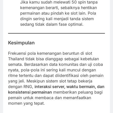
Jika kamu sudah melewati 50 spin tanpa
kemenangan berarti, sebaiknya hentikan
permainan atau pindah ke slot lain. Pola
dingin sering kali menjadi tanda sistem
sedang tidak dalam fase optimal.
Kesimpulan
Frekuensi pola kemenangan beruntun di slot
Thailand tidak bisa dianggap sebagai kebetulan
semata. Berdasarkan data komunitas dan uji coba
nyata, pola-pola ini sering kali muncul dengan
ritme tertentu dan dapat diidentifikasi oleh pemain
yang jeli. Meskipun sistem slot tetap bekerja
dengan RNG,
interaksi server, waktu bermain, dan
konsistensi permainan
memberikan peluang bagi
pemain untuk membaca dan memanfaatkan
momen yang tepat.