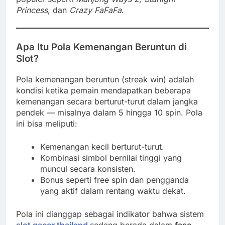
Princess
, dan
Crazy FaFaFa
.
Apa Itu Pola Kemenangan Beruntun di
Slot?
Pola kemenangan beruntun (streak win) adalah
kondisi ketika pemain mendapatkan beberapa
kemenangan secara berturut-turut dalam jangka
pendek — misalnya dalam 5 hingga 10 spin. Pola
ini bisa meliputi:
Kemenangan kecil berturut-turut.
Kombinasi simbol bernilai tinggi yang
muncul secara konsisten.
Bonus seperti free spin dan pengganda
yang aktif dalam rentang waktu dekat.
Pola ini dianggap sebagai indikator bahwa sistem
slot gacor thailand
sedang berada dalam
fase