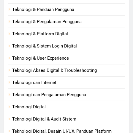
Teknologi & Panduan Pengguna
Teknologi & Pengalaman Pengguna
Teknologi & Platform Digital
Teknologi & Sistem Login Digital
Teknologi & User Experience
Teknologi Akses Digital & Troubleshooting
Teknologi dan Internet
Teknologi dan Pengalaman Pengguna
Teknologi Digital
Teknologi Digital & Audit Sistem
Teknologi Digital, Desain UI/UX, Panduan Platform