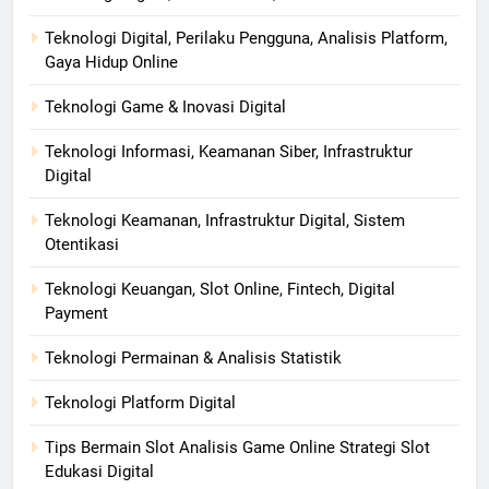
Teknologi Digital, Perilaku Pengguna, Analisis Platform,
Gaya Hidup Online
Teknologi Game & Inovasi Digital
Teknologi Informasi, Keamanan Siber, Infrastruktur
Digital
Teknologi Keamanan, Infrastruktur Digital, Sistem
Otentikasi
Teknologi Keuangan, Slot Online, Fintech, Digital
Payment
Teknologi Permainan & Analisis Statistik
Teknologi Platform Digital
Tips Bermain Slot Analisis Game Online Strategi Slot
Edukasi Digital