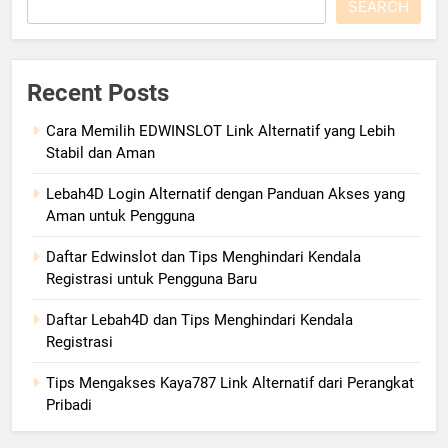
SEARCH
Recent Posts
Cara Memilih EDWINSLOT Link Alternatif yang Lebih
Stabil dan Aman
Lebah4D Login Alternatif dengan Panduan Akses yang
Aman untuk Pengguna
Daftar Edwinslot dan Tips Menghindari Kendala
Registrasi untuk Pengguna Baru
Daftar Lebah4D dan Tips Menghindari Kendala
Registrasi
Tips Mengakses Kaya787 Link Alternatif dari Perangkat
Pribadi