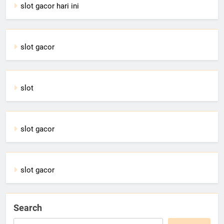
slot gacor hari ini
slot gacor
slot
slot gacor
slot gacor
Search