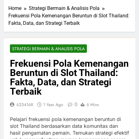
Home
Strategi Bermain & Analisis Pola
Frekuensi Pola Kemenangan Beruntun di Slot Thailand:
Fakta, Data, dan Strategi Terbaik
STRATEGI BERMAIN & ANALISIS POLA
Frekuensi Pola Kemenangan
Beruntun di Slot Thailand:
Fakta, Data, dan Strategi
Terbaik
0
6254168
1 Year Ago
6 Mins
Pelajari frekuensi pola kemenangan beruntun di
slot Thailand berdasarkan data komunitas dan
hasil pengamatan pemain. Temukan strategi efektif