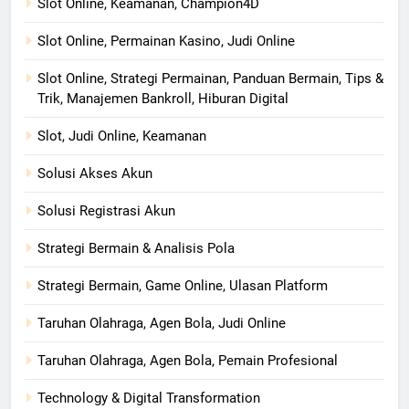
Slot Online, Keamanan, Champion4D
Slot Online, Permainan Kasino, Judi Online
Slot Online, Strategi Permainan, Panduan Bermain, Tips &
Trik, Manajemen Bankroll, Hiburan Digital
Slot, Judi Online, Keamanan
Solusi Akses Akun
Solusi Registrasi Akun
Strategi Bermain & Analisis Pola
Strategi Bermain, Game Online, Ulasan Platform
Taruhan Olahraga, Agen Bola, Judi Online
Taruhan Olahraga, Agen Bola, Pemain Profesional
Technology & Digital Transformation