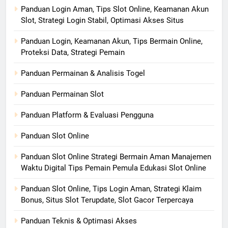
Panduan Login Aman, Tips Slot Online, Keamanan Akun
Slot, Strategi Login Stabil, Optimasi Akses Situs
Panduan Login, Keamanan Akun, Tips Bermain Online,
Proteksi Data, Strategi Pemain
Panduan Permainan & Analisis Togel
Panduan Permainan Slot
Panduan Platform & Evaluasi Pengguna
Panduan Slot Online
Panduan Slot Online Strategi Bermain Aman Manajemen
Waktu Digital Tips Pemain Pemula Edukasi Slot Online
Panduan Slot Online, Tips Login Aman, Strategi Klaim
Bonus, Situs Slot Terupdate, Slot Gacor Terpercaya
Panduan Teknis & Optimasi Akses