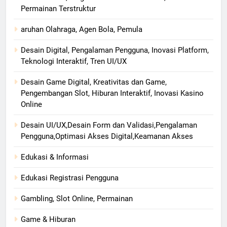
Permainan Terstruktur
aruhan Olahraga, Agen Bola, Pemula
Desain Digital, Pengalaman Pengguna, Inovasi Platform,
Teknologi Interaktif, Tren UI/UX
Desain Game Digital, Kreativitas dan Game,
Pengembangan Slot, Hiburan Interaktif, Inovasi Kasino
Online
Desain UI/UX,Desain Form dan Validasi,Pengalaman
Pengguna,Optimasi Akses Digital,Keamanan Akses
Edukasi & Informasi
Edukasi Registrasi Pengguna
Gambling, Slot Online, Permainan
Game & Hiburan