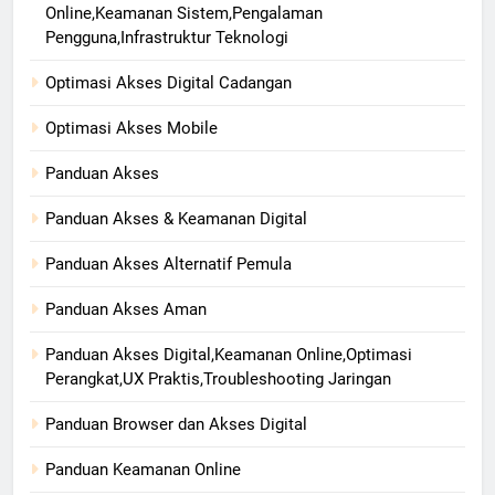
Online,Keamanan Sistem,Pengalaman
Pengguna,Infrastruktur Teknologi
Optimasi Akses Digital Cadangan
Optimasi Akses Mobile
Panduan Akses
Panduan Akses & Keamanan Digital
Panduan Akses Alternatif Pemula
Panduan Akses Aman
Panduan Akses Digital,Keamanan Online,Optimasi
Perangkat,UX Praktis,Troubleshooting Jaringan
Panduan Browser dan Akses Digital
Panduan Keamanan Online