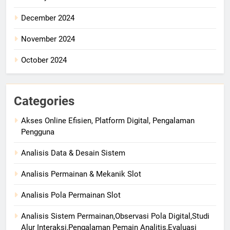
December 2024
November 2024
October 2024
Categories
Akses Online Efisien, Platform Digital, Pengalaman
Pengguna
Analisis Data & Desain Sistem
Analisis Permainan & Mekanik Slot
Analisis Pola Permainan Slot
Analisis Sistem Permainan,Observasi Pola Digital,Studi
Alur Interaksi,Pengalaman Pemain Analitis,Evaluasi