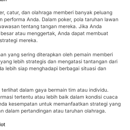
er, catur, dan olahraga memberi banyak peluang
n performa Anda. Dalam poker, pola taruhan lawan
wawasan tentang tangan mereka. Jika Anda
 besar atau menggertak, Anda dapat membuat
strategi mereka.
nan yang sering diterapkan oleh pemain memberi
ng lebih strategis dan mengatasi tantangan dari
a lebih siap menghadapi berbagai situasi dan
terlihat dalam gaya bermain tim atau individu.
rmasi tertentu atau lebih baik dalam kondisi cuaca
i Anda kesempatan untuk memanfaatkan strategi yang
n dalam pertandingan atau taruhan olahraga.
lot