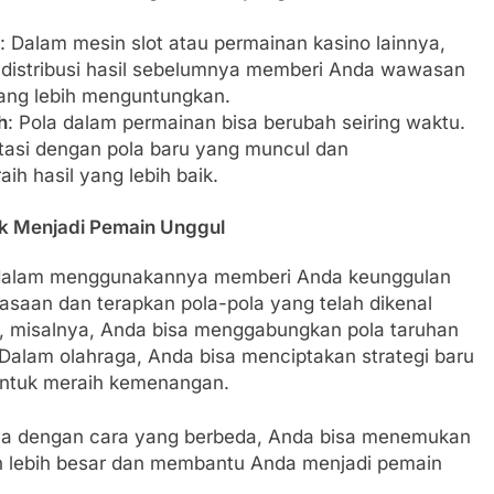
: Dalam mesin slot atau permainan kasino lainnya,
distribusi hasil sebelumnya memberi Anda wawasan
ang lebih menguntungkan.
h
: Pola dalam permainan bisa berubah seiring waktu.
ptasi dengan pola baru yang muncul dan
h hasil yang lebih baik.
uk Menjadi Pemain Unggul
as dalam menggunakannya memberi Anda keunggulan
iasaan dan terapkan pola-pola yang telah dikenal
er, misalnya, Anda bisa menggabungkan pola taruhan
alam olahraga, Anda bisa menciptakan strategi baru
ntuk meraih kemenangan.
ola dengan cara yang berbeda, Anda bisa menemukan
n lebih besar dan membantu Anda menjadi pemain