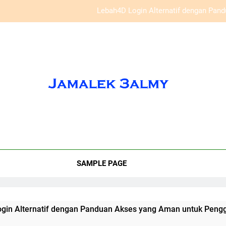
Lebah4D Login Alternatif dengan Pan
Daftar Edwinslot dan Tips Menghindari K
Daftar Lebah4D da
Cara Memilih EDWINSLOT Link A
Lebah4D Login Alternatif dengan Pan
Daftar Edwinslot dan Tips Menghindari K
alek 3almy
 Kecantikan Dan Fashion Di Jamalek 3almy.
Daftar Lebah4D da
SAMPLE PAGE
tif dengan Panduan Akses yang Aman untuk Pengguna
D
2