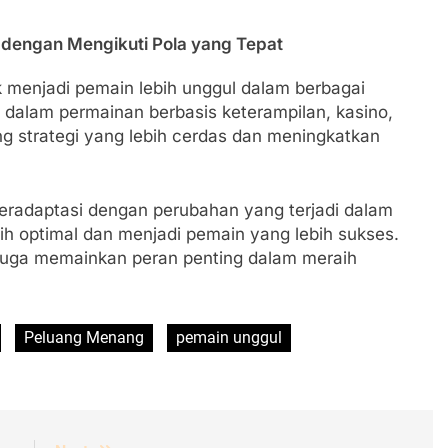
 dengan Mengikuti Pola yang Tepat
k menjadi pemain lebih unggul dalam berbagai
dalam permainan berbasis keterampilan, kasino,
g strategi yang lebih cerdas dan meningkatkan
radaptasi dengan perubahan yang terjadi dalam
ih optimal dan menjadi pemain yang lebih sukses.
 juga memainkan peran penting dalam meraih
Peluang Menang
pemain unggul