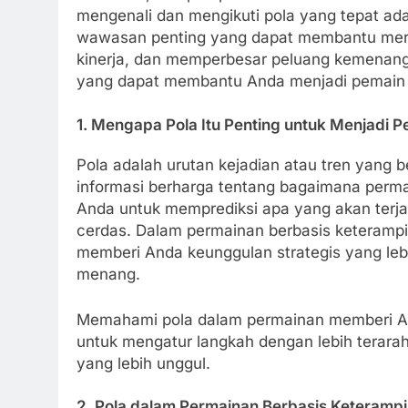
mengenali dan mengikuti pola yang tepat ada
wawasan penting yang dapat membantu meran
kinerja, dan memperbesar peluang kemenanga
yang dapat membantu Anda menjadi pemain y
1.
Mengapa Pola Itu Penting untuk Menjadi 
Pola adalah urutan kejadian atau tren yang
informasi berharga tentang bagaimana perm
Anda untuk memprediksi apa yang akan terja
cerdas. Dalam permainan berbasis keterampi
memberi Anda keunggulan strategis yang le
menang.
Memahami pola dalam permainan memberi An
untuk mengatur langkah dengan lebih terar
yang lebih unggul.
2.
Pola dalam Permainan Berbasis Keterampi