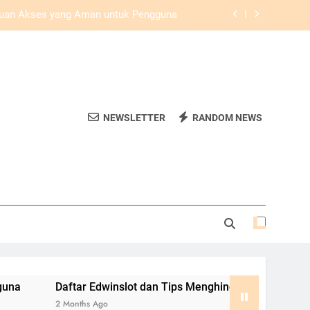
duan Akses yang Aman untuk Pengguna
endala Registrasi untuk Pengguna Baru
n Tips Menghindari Kendala Registrasi
lternatif yang Lebih Stabil dan Aman
NEWSLETTER
RANDOM NEWS
duan Akses yang Aman untuk Pengguna
endala Registrasi untuk Pengguna Baru
n Tips Menghindari Kendala Registrasi
aftar Edwinslot dan Tips Menghindari Kendala Registrasi unt
 Months Ago