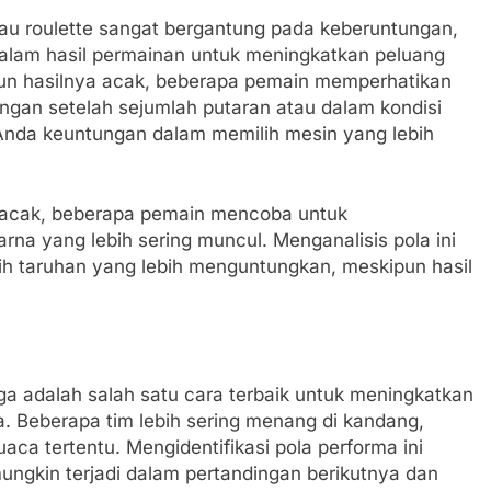
tau roulette sangat bergantung pada keberuntungan,
alam hasil permainan untuk meningkatkan peluang
pun hasilnya acak, beberapa pemain memperhatikan
gan setelah sejumlah putaran atau dalam kondisi
Anda keuntungan dalam memilih mesin yang lebih
a acak, beberapa pemain mencoba untuk
arna yang lebih sering muncul. Menganalisis pola ini
h taruhan yang lebih menguntungkan, meskipun hasil
aga adalah salah satu cara terbaik untuk meningkatkan
 Beberapa tim lebih sering menang di kandang,
uaca tertentu. Mengidentifikasi pola performa ini
gkin terjadi dalam pertandingan berikutnya dan