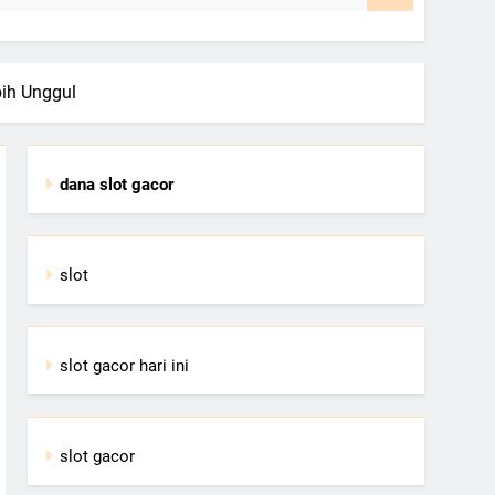
ih Unggul
dana slot gacor
slot
slot gacor hari ini
slot gacor