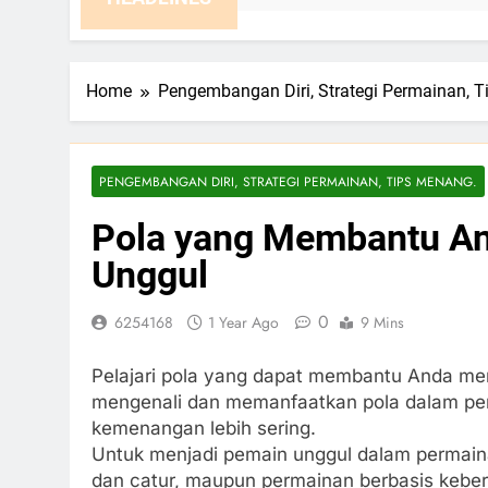
Home
Pengembangan Diri, Strategi Permainan, 
PENGEMBANGAN DIRI, STRATEGI PERMAINAN, TIPS MENANG.
Pola yang Membantu An
Unggul
0
6254168
1 Year Ago
9 Mins
Pelajari pola yang dapat membantu Anda men
mengenali dan memanfaatkan pola dalam per
kemenangan lebih sering.
Untuk menjadi pemain unggul dalam permai
dan catur, maupun permainan berbasis keberu