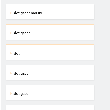
slot gacor hari ini
slot gacor
slot
slot gacor
slot gacor