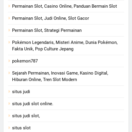
Permainan Slot, Casino Online, Panduan Bermain Slot
Permainan Slot, Judi Online, Slot Gacor
Permainan Slot, Strategi Permainan
Pokémon Legendaris, Misteri Anime, Dunia Pokémon,
Fakta Unik, Pop Culture Jepang
pokemon787
Sejarah Permainan, Inovasi Game, Kasino Digital,
Hiburan Online, Tren Slot Modern
situs judi
situs judi slot online.
situs judi slot,
situs slot