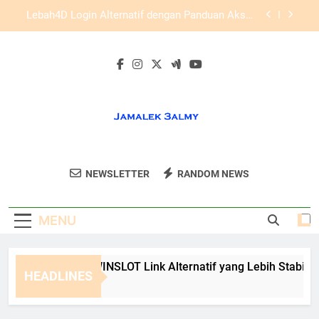
Skip
Daftar Edwinslot dan Tips Menghindari Kendala
to
Registrasi untuk Pengguna Baru
content
Daftar Lebah4D dan Tips Menghindari Kendala
Registrasi
Cara Memilih EDWINSLOT Link Alternatif yang
Lebih Stabil dan Aman
Lebah4D Login Alternatif dengan Panduan Akses
yang Aman untuk Pengguna
Daftar Edwinslot dan Tips Menghindari Kendala
Registrasi untuk Pengguna Baru
Jamalek 3almy
Ikuti Tips Kecantikan Dan Fashion Di
Daftar Lebah4D dan Tips Menghindari Kendala
NEWSLETTER
RANDOM NEWS
Registrasi
Jamalek 3almy.
MENU
ra Memilih EDWINSLOT Link Alternatif yang Lebih Stabil dan
HEADLINES
Month Ago