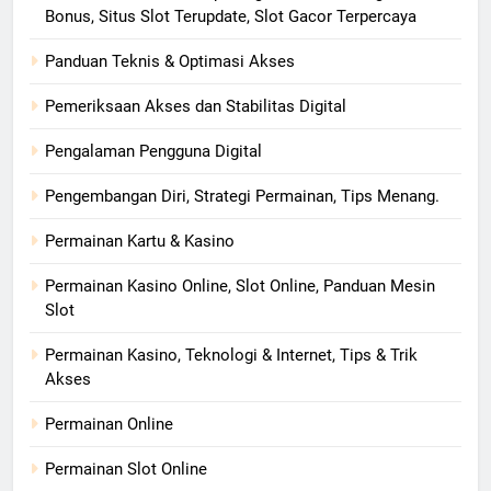
Bonus, Situs Slot Terupdate, Slot Gacor Terpercaya
Panduan Teknis & Optimasi Akses
Pemeriksaan Akses dan Stabilitas Digital
Pengalaman Pengguna Digital
Pengembangan Diri, Strategi Permainan, Tips Menang.
Permainan Kartu & Kasino
Permainan Kasino Online, Slot Online, Panduan Mesin
Slot
Permainan Kasino, Teknologi & Internet, Tips & Trik
Akses
Permainan Online
Permainan Slot Online