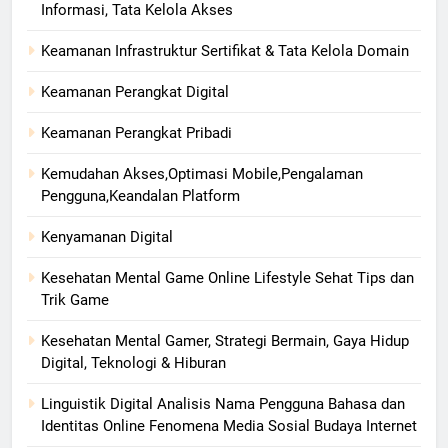
Informasi, Tata Kelola Akses
Keamanan Infrastruktur Sertifikat & Tata Kelola Domain
Keamanan Perangkat Digital
Keamanan Perangkat Pribadi
Kemudahan Akses,Optimasi Mobile,Pengalaman
Pengguna,Keandalan Platform
Kenyamanan Digital
Kesehatan Mental Game Online Lifestyle Sehat Tips dan
Trik Game
Kesehatan Mental Gamer, Strategi Bermain, Gaya Hidup
Digital, Teknologi & Hiburan
Linguistik Digital Analisis Nama Pengguna Bahasa dan
Identitas Online Fenomena Media Sosial Budaya Internet