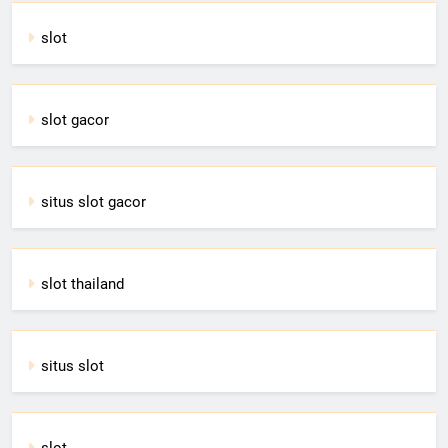
slot
slot gacor
situs slot gacor
slot thailand
situs slot