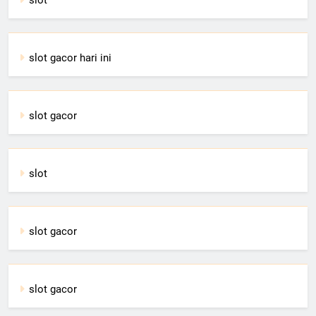
slot
slot gacor hari ini
slot gacor
slot
slot gacor
slot gacor