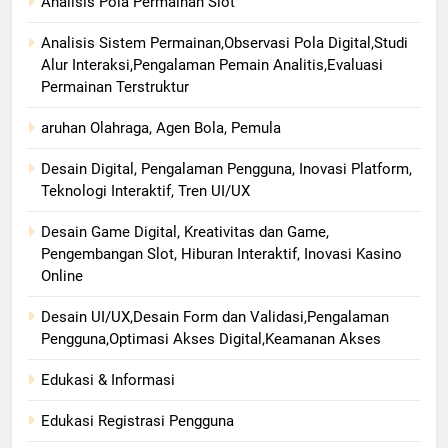
Analisis Pola Permainan Slot
Analisis Sistem Permainan,Observasi Pola Digital,Studi
Alur Interaksi,Pengalaman Pemain Analitis,Evaluasi
Permainan Terstruktur
aruhan Olahraga, Agen Bola, Pemula
Desain Digital, Pengalaman Pengguna, Inovasi Platform,
Teknologi Interaktif, Tren UI/UX
Desain Game Digital, Kreativitas dan Game,
Pengembangan Slot, Hiburan Interaktif, Inovasi Kasino
Online
Desain UI/UX,Desain Form dan Validasi,Pengalaman
Pengguna,Optimasi Akses Digital,Keamanan Akses
Edukasi & Informasi
Edukasi Registrasi Pengguna