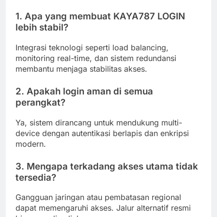
1. Apa yang membuat KAYA787 LOGIN
lebih stabil?
Integrasi teknologi seperti load balancing,
monitoring real-time, dan sistem redundansi
membantu menjaga stabilitas akses.
2. Apakah login aman di semua
perangkat?
Ya, sistem dirancang untuk mendukung multi-
device dengan autentikasi berlapis dan enkripsi
modern.
3. Mengapa terkadang akses utama tidak
tersedia?
Gangguan jaringan atau pembatasan regional
dapat memengaruhi akses. Jalur alternatif resmi