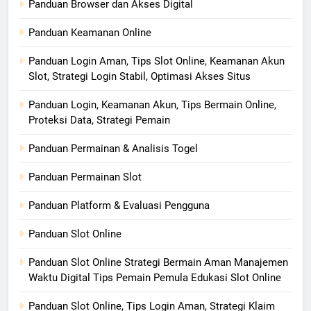
Panduan Browser dan Akses Digital
Panduan Keamanan Online
Panduan Login Aman, Tips Slot Online, Keamanan Akun
Slot, Strategi Login Stabil, Optimasi Akses Situs
Panduan Login, Keamanan Akun, Tips Bermain Online,
Proteksi Data, Strategi Pemain
Panduan Permainan & Analisis Togel
Panduan Permainan Slot
Panduan Platform & Evaluasi Pengguna
Panduan Slot Online
Panduan Slot Online Strategi Bermain Aman Manajemen
Waktu Digital Tips Pemain Pemula Edukasi Slot Online
Panduan Slot Online, Tips Login Aman, Strategi Klaim