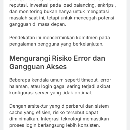
reputasi. Investasi pada load balancing, enkripsi,
dan monitoring bukan hanya untuk mengatasi
masalah saat ini, tetapi untuk mencegah potensi
gangguan di masa depan.
Pendekatan ini mencerminkan komitmen pada
pengalaman pengguna yang berkelanjutan.
Mengurangi Risiko Error dan
Gangguan Akses
Beberapa kendala umum seperti timeout, error
halaman, atau login gagal sering terjadi akibat
konfigurasi server yang tidak optimal.
Dengan arsitektur yang diperbarui dan sistem
cache yang efisien, risiko tersebut dapat
diminimalkan. Integrasi teknologi memastikan
proses login berlangsung lebih konsisten.