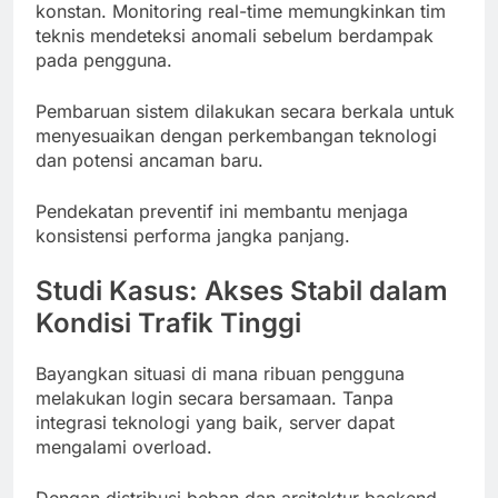
konstan. Monitoring real-time memungkinkan tim
teknis mendeteksi anomali sebelum berdampak
pada pengguna.
Pembaruan sistem dilakukan secara berkala untuk
menyesuaikan dengan perkembangan teknologi
dan potensi ancaman baru.
Pendekatan preventif ini membantu menjaga
konsistensi performa jangka panjang.
Studi Kasus: Akses Stabil dalam
Kondisi Trafik Tinggi
Bayangkan situasi di mana ribuan pengguna
melakukan login secara bersamaan. Tanpa
integrasi teknologi yang baik, server dapat
mengalami overload.
Dengan distribusi beban dan arsitektur backend