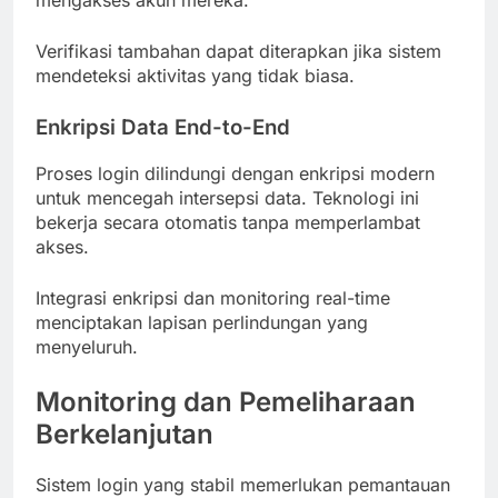
mengakses akun mereka.
Verifikasi tambahan dapat diterapkan jika sistem
mendeteksi aktivitas yang tidak biasa.
Enkripsi Data End-to-End
Proses login dilindungi dengan enkripsi modern
untuk mencegah intersepsi data. Teknologi ini
bekerja secara otomatis tanpa memperlambat
akses.
Integrasi enkripsi dan monitoring real-time
menciptakan lapisan perlindungan yang
menyeluruh.
Monitoring dan Pemeliharaan
Berkelanjutan
Sistem login yang stabil memerlukan pemantauan