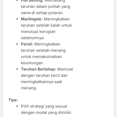
Flat Betting:
Memasang
taruhan dalam jumlah yang
sama di setiap putaran.
Martingale:
Meningkatkan
taruhan setelah kalah untuk
menutupi kerugian
sebelumnya.
Paroli:
Meningkatkan
taruhan setelah menang
untuk memaksimalkan
keuntungan.
Taruhan Bertahap:
Memulai
dengan taruhan kecil dan
meningkatkannya saat
menang.
Tips:
Pilih strategi yang sesuai
dengan modal yang dimiliki.