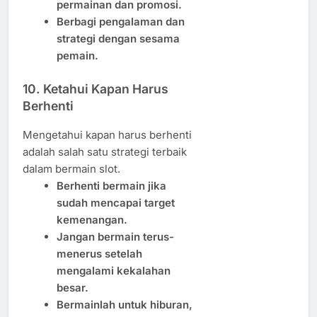
permainan dan promosi.
Berbagi pengalaman dan
strategi dengan sesama
pemain.
10.
Ketahui Kapan Harus
Berhenti
Mengetahui kapan harus berhenti
adalah salah satu strategi terbaik
dalam bermain slot.
Berhenti bermain jika
sudah mencapai target
kemenangan.
Jangan bermain terus-
menerus setelah
mengalami kekalahan
besar.
Bermainlah untuk hiburan,