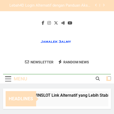
Skip
Daftar Edwinslot dan Tips Menghindari Kendala
to
Registrasi untuk Pengguna Baru
content
Daftar Lebah4D dan Tips Menghindari Kendala
Registrasi
Cara Memilih EDWINSLOT Link Alternatif yang
Lebih Stabil dan Aman
Lebah4D Login Alternatif dengan Panduan Akses
yang Aman untuk Pengguna
Daftar Edwinslot dan Tips Menghindari Kendala
Registrasi untuk Pengguna Baru
Jamalek 3almy
Ikuti Tips Kecantikan Dan Fashion Di
Daftar Lebah4D dan Tips Menghindari Kendala
NEWSLETTER
RANDOM NEWS
Registrasi
Jamalek 3almy.
MENU
ra Memilih EDWINSLOT Link Alternatif yang Lebih Stabil dan
HEADLINES
Month Ago