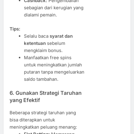
Cashback:
Pengembalian
sebagian dari kerugian yang
dialami pemain.
Tips:
Selalu baca
syarat dan
ketentuan
sebelum
mengklaim bonus.
Manfaatkan free spins
untuk meningkatkan jumlah
putaran tanpa mengeluarkan
saldo tambahan.
6.
Gunakan Strategi Taruhan
yang Efektif
Beberapa strategi taruhan yang
bisa diterapkan untuk
meningkatkan peluang menang: