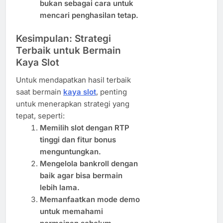
bukan sebagai cara untuk
mencari penghasilan tetap.
Kesimpulan: Strategi
Terbaik untuk Bermain
Kaya Slot
Untuk mendapatkan hasil terbaik
saat bermain
kaya slot
, penting
untuk menerapkan strategi yang
tepat, seperti:
Memilih slot dengan RTP
tinggi dan fitur bonus
menguntungkan.
Mengelola bankroll dengan
baik agar bisa bermain
lebih lama.
Memanfaatkan mode demo
untuk memahami