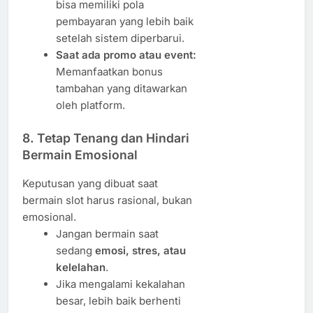
bisa memiliki pola
pembayaran yang lebih baik
setelah sistem diperbarui.
Saat ada promo atau event:
Memanfaatkan bonus
tambahan yang ditawarkan
oleh platform.
8.
Tetap Tenang dan Hindari
Bermain Emosional
Keputusan yang dibuat saat
bermain slot harus rasional, bukan
emosional.
Jangan bermain saat
sedang
emosi, stres, atau
kelelahan
.
Jika mengalami kekalahan
besar, lebih baik berhenti