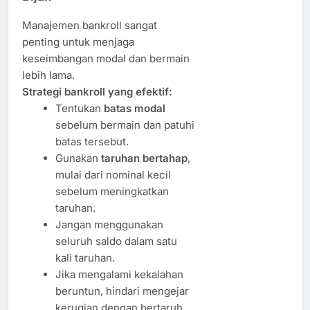
Manajemen bankroll sangat
penting untuk menjaga
keseimbangan modal dan bermain
lebih lama.
Strategi bankroll yang efektif:
Tentukan
batas modal
sebelum bermain dan patuhi
batas tersebut.
Gunakan
taruhan bertahap
,
mulai dari nominal kecil
sebelum meningkatkan
taruhan.
Jangan menggunakan
seluruh saldo dalam satu
kali taruhan.
Jika mengalami kekalahan
beruntun, hindari mengejar
kerugian dengan bertaruh