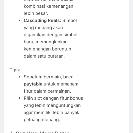
kombinasi kemenangan
lebih besar.
Cascading Reels:
Simbol
yang menang akan
digantikan dengan simbol
baru, memungkinkan
kemenangan beruntun
dalam satu putaran.
Tips:
Sebelum bermain, baca
paytable
untuk memahami
fitur dalam permainan.
Pilih slot dengan fitur bonus
yang lebih menguntungkan
agar memiliki lebih banyak
peluang menang.