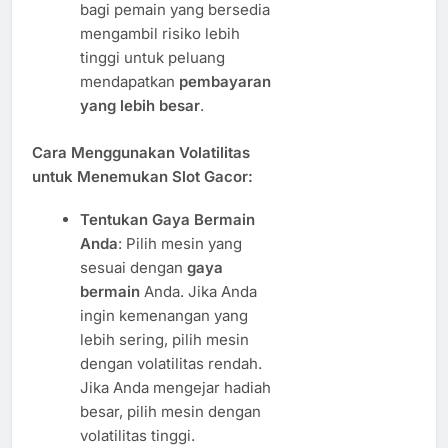
bagi pemain yang bersedia
mengambil risiko lebih
tinggi untuk peluang
mendapatkan
pembayaran
yang lebih besar
.
Cara Menggunakan Volatilitas
untuk Menemukan Slot Gacor:
Tentukan Gaya Bermain
Anda
: Pilih mesin yang
sesuai dengan
gaya
bermain
Anda. Jika Anda
ingin kemenangan yang
lebih sering, pilih mesin
dengan volatilitas rendah.
Jika Anda mengejar hadiah
besar, pilih mesin dengan
volatilitas tinggi.