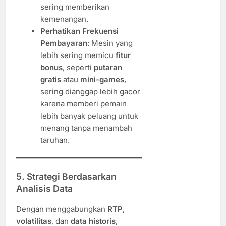
sering memberikan
kemenangan.
Perhatikan Frekuensi
Pembayaran
: Mesin yang
lebih sering memicu
fitur
bonus
, seperti
putaran
gratis
atau
mini-games
,
sering dianggap lebih gacor
karena memberi pemain
lebih banyak peluang untuk
menang tanpa menambah
taruhan.
5.
Strategi Berdasarkan
Analisis Data
Dengan menggabungkan
RTP
,
volatilitas
, dan
data historis
,