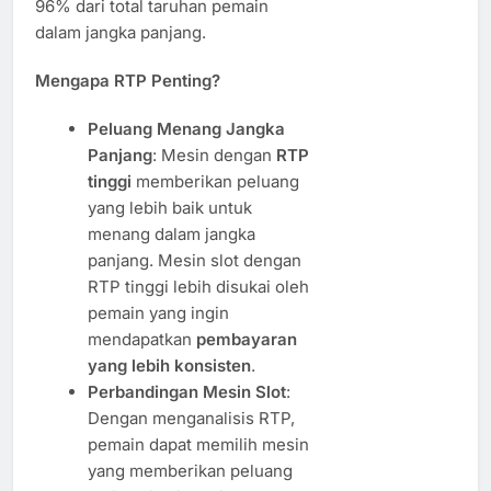
96% dari total taruhan pemain
dalam jangka panjang.
Mengapa RTP Penting?
Peluang Menang Jangka
Panjang
: Mesin dengan
RTP
tinggi
memberikan peluang
yang lebih baik untuk
menang dalam jangka
panjang. Mesin slot dengan
RTP tinggi lebih disukai oleh
pemain yang ingin
mendapatkan
pembayaran
yang lebih konsisten
.
Perbandingan Mesin Slot
:
Dengan menganalisis RTP,
pemain dapat memilih mesin
yang memberikan peluang