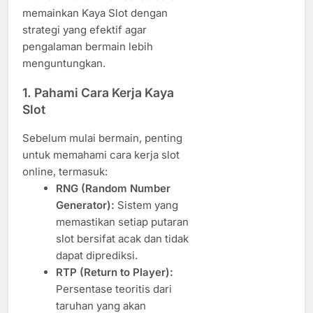
memainkan Kaya Slot dengan
strategi yang efektif agar
pengalaman bermain lebih
menguntungkan.
1.
Pahami Cara Kerja Kaya
Slot
Sebelum mulai bermain, penting
untuk memahami cara kerja slot
online, termasuk:
RNG (Random Number
Generator):
Sistem yang
memastikan setiap putaran
slot bersifat acak dan tidak
dapat diprediksi.
RTP (Return to Player):
Persentase teoritis dari
taruhan yang akan