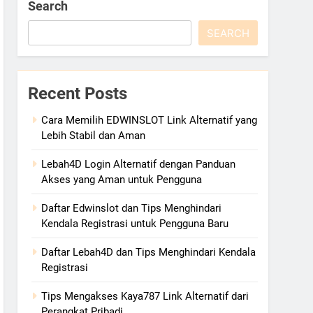
Search
SEARCH
Recent Posts
Cara Memilih EDWINSLOT Link Alternatif yang
Lebih Stabil dan Aman
Lebah4D Login Alternatif dengan Panduan
Akses yang Aman untuk Pengguna
Daftar Edwinslot dan Tips Menghindari
Kendala Registrasi untuk Pengguna Baru
Daftar Lebah4D dan Tips Menghindari Kendala
Registrasi
Tips Mengakses Kaya787 Link Alternatif dari
Perangkat Pribadi