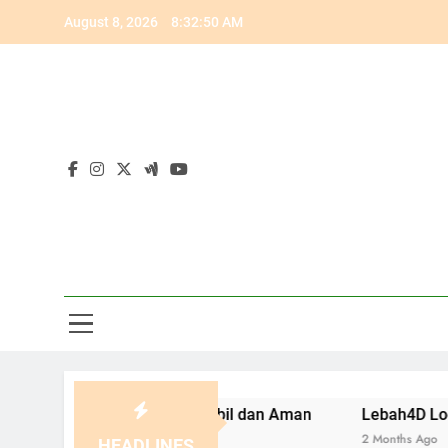
Skip
August 8, 2026
8:32:51 AM
to
content
Jam
Ikuti Tips
natif yang Lebih Stabil dan Aman
Lebah4D Login Alter
2 Months Ago
HEADLINES