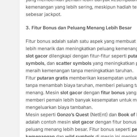
kemenangan yang lebih sering, meskipun hadiah te
sebesar jackpot.
3.
Fitur Bonus dan Peluang Menang Lebih Besar
Fitur bonus adalah salah satu aspek yang membua
lebih menarik dan meningkatkan peluang kemenan
slot gacor
dilengkapi dengan fitur-fitur seperti
puta
symbols
, dan
scatter symbols
yang meningkatkan 
meraih kemenangan tanpa meningkatkan taruhan.
Fitur
putaran gratis
memberikan kesempatan untuk
tanpa menambah biaya taruhan, memberi peluang 
menang. Mesin
slot gacor
dengan
fitur bonus
yang 
memberi pemain lebih banyak kesempatan untuk m
mengeluarkan biaya tambahan.
Mesin seperti
Gonzo’s Quest
(NetEnt) dan
Book of
adalah contoh mesin
slot gacor
dengan fitur bonus
peluang menang lebih besar. Fitur bonus seperti
p
kemenangan
dan
wild symbols
di mesin ini menin