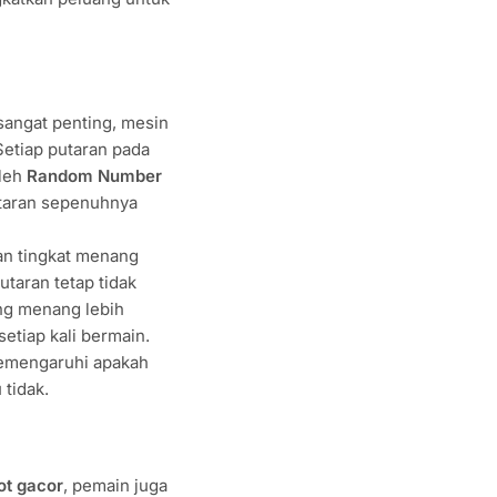
angat penting, mesin
 Setiap putaran pada
oleh
Random Number
utaran sepenuhnya
n tingkat menang
taran tetap tidak
ang menang lebih
etiap kali bermain.
memengaruhi apakah
 tidak.
ot gacor
, pemain juga