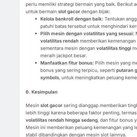
perlu memiliki strategi bermain yang baik. Berikut 
untuk bermain
slot gacor
dengan bijak:
Kelola bankroll dengan baik:
Tentukan angg
patuhi batas tersebut untuk menghindari ker
Pilih mesin dengan volatilitas yang sesuai:
M
volatilitas rendah
memberikan kemenangan le
sementara mesin dengan
volatilitas tinggi
me
meraih jackpot besar.
Manfaatkan fitur bonus:
Pilih mesin yang m
bonus yang sering terpicu, seperti
putaran g
symbols
, untuk meningkatkan peluang kem
6.
Kesimpulan
Mesin
slot gacor
sering dianggap memberikan ting
lebih tinggi karena beberapa faktor penting, terma
volatilitas rendah hingga sedang
, dan fitur bonus
Mesin ini memberikan peluang kemenangan yang leb
stabil dibandingkan dengan mesin slot lainnya.