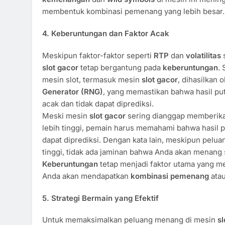
membentuk kombinasi pemenang yang lebih besar.
4.
Keberuntungan dan Faktor Acak
Meskipun faktor-faktor seperti
RTP
dan
volatilitas
s
slot gacor
tetap bergantung pada
keberuntungan
.
mesin slot, termasuk mesin
slot gacor
, dihasilkan 
Generator (RNG)
, yang memastikan bahwa hasil p
acak dan tidak dapat diprediksi.
Meski mesin
slot gacor
sering dianggap memberika
lebih tinggi, pemain harus memahami bahwa hasil pu
dapat diprediksi. Dengan kata lain, meskipun pelu
tinggi, tidak ada jaminan bahwa Anda akan menang s
Keberuntungan
tetap menjadi faktor utama yang 
Anda akan mendapatkan
kombinasi pemenang
atau
5.
Strategi Bermain yang Efektif
Untuk memaksimalkan peluang menang di mesin
sl