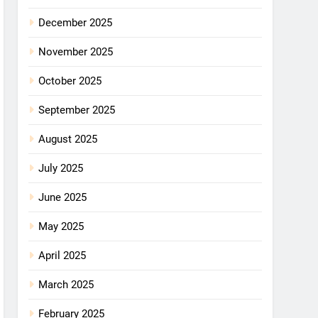
December 2025
November 2025
October 2025
September 2025
August 2025
July 2025
June 2025
May 2025
April 2025
March 2025
February 2025