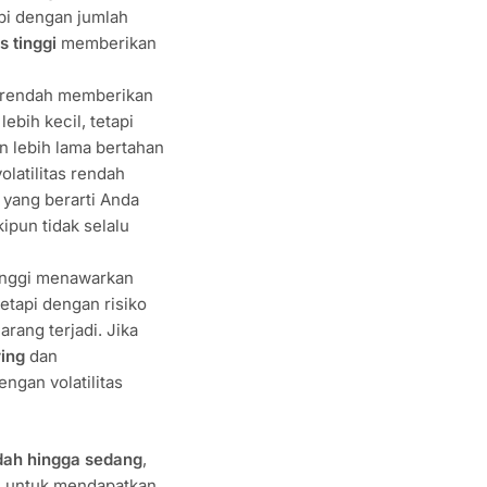
pi dengan jumlah
as tinggi
memberikan
s rendah memberikan
ebih kecil, tetapi
 lebih lama bertahan
latilitas rendah
 yang berarti Anda
pun tidak selalu
tinggi menawarkan
tetapi dengan risiko
rang terjadi. Jika
ing
dan
ngan volatilitas
ndah hingga sedang
,
n untuk mendapatkan