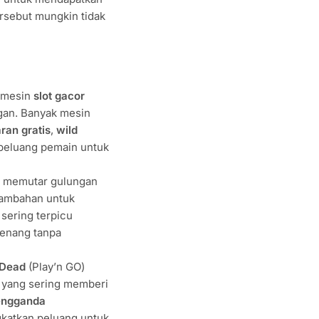
rsebut mungkin tidak
t mesin
slot gacor
gan. Banyak mesin
ran gratis
,
wild
peluang pemain untuk
 memutar gulungan
tambahan untuk
sering terpicu
enang tanpa
 Dead
(Play’n GO)
 yang sering memberi
engganda
gkatkan peluang untuk