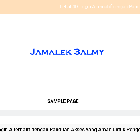
Lebah4D Login Alternatif dengan Pan
Daftar Edwinslot dan Tips Menghindari K
Daftar Lebah4D da
Cara Memilih EDWINSLOT Link A
Lebah4D Login Alternatif dengan Pan
Daftar Edwinslot dan Tips Menghindari K
alek 3almy
 Kecantikan Dan Fashion Di Jamalek 3almy.
Daftar Lebah4D da
SAMPLE PAGE
tif dengan Panduan Akses yang Aman untuk Pengguna
D
2