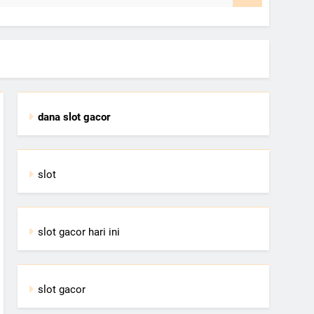
dana slot gacor
slot
slot gacor hari ini
slot gacor