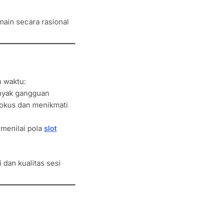
ain secara rasional
 waktu:
anyak gangguan
okus dan menikmati
menilai pola
slot
dan kualitas sesi