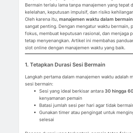
Bermain terlalu lama tanpa manajemen yang tepat
kelelahan, keputusan impulsif, dan risiko kehilanga
Oleh karena itu,
manajemen waktu dalam bermain s
sangat penting. Dengan mengatur waktu bermain, p
fokus, membuat keputusan rasional, dan menjaga 
tetap menyenangkan. Artikel ini membahas pandua
slot online dengan manajemen waktu yang baik.
1. Tetapkan Durasi Sesi Bermain
Langkah pertama dalam manajemen waktu adalah m
sesi bermain:
Sesi yang ideal berkisar antara
30 hingga 60
kenyamanan pemain
Batasi jumlah sesi per hari agar tidak bermai
Gunakan timer atau pengingat untuk menginga
selesai