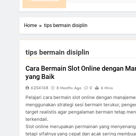
Home
tips bermain disiplin
tips bermain disiplin
Cara Bermain Slot Online dengan M
yang Baik
6254168
8 Months Ago
0
6 Mins
Pelajari cara bermain slot online dengan manajeme
menggunakan strategi sesi bermain terukur, penge
target realistis agar pengalaman bermain tetap m
terkendali.
Slot online merupakan permainan yang menyenang
tetapi sifatnya yang cepat dan acak sering membua