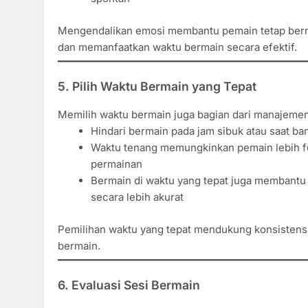
Mengendalikan emosi membantu pemain tetap berm
dan memanfaatkan waktu bermain secara efektif.
5. Pilih Waktu Bermain yang Tepat
Memilih waktu bermain juga bagian dari manajemen
Hindari bermain pada jam sibuk atau saat b
Waktu tenang memungkinkan pemain lebih f
permainan
Bermain di waktu yang tepat juga membantu 
secara lebih akurat
Pemilihan waktu yang tepat mendukung konsistensi 
bermain.
6. Evaluasi Sesi Bermain