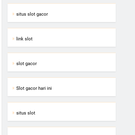
situs slot gacor
link slot
slot gacor
Slot gacor hari ini
situs slot