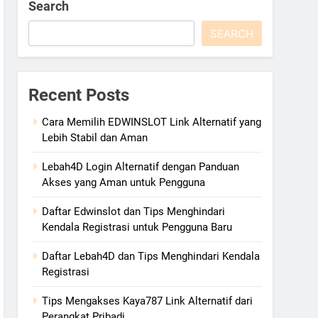
Search
SEARCH
Recent Posts
Cara Memilih EDWINSLOT Link Alternatif yang
Lebih Stabil dan Aman
Lebah4D Login Alternatif dengan Panduan
Akses yang Aman untuk Pengguna
Daftar Edwinslot dan Tips Menghindari
Kendala Registrasi untuk Pengguna Baru
Daftar Lebah4D dan Tips Menghindari Kendala
Registrasi
Tips Mengakses Kaya787 Link Alternatif dari
Perangkat Pribadi