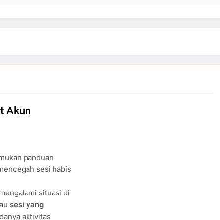
t Akun
Temukan panduan
 mencegah sesi habis
mengalami situasi di
tau
sesi yang
adanya aktivitas