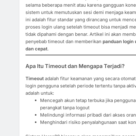
selama beberapa menit atau karena gangguan kon
sistem untuk memutuskan sesi demi menjaga keam
ini adalah fitur standar yang dirancang untuk menc
proses login ulang setelah timeout bisa menjadi m
tidak dipahami dengan benar. Artikel ini akan me
penyebab timeout dan memberikan
panduan login
dan cepat
.
Apa Itu Timeout dan Mengapa Terjadi?
Timeout
adalah fitur keamanan yang secara otomat
login pengguna setelah periode tertentu tanpa akti
adalah untuk:
Mencegah akun tetap terbuka jika penggun
perangkat tanpa logout
Melindungi informasi pribadi dari akses oran
Menghindari risiko penyalahgunaan saat kone