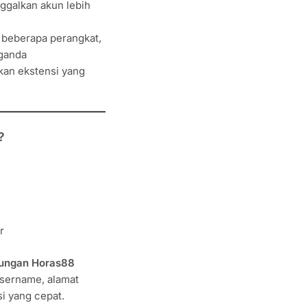
ggalkan akun lebih
beberapa perangkat,
 ganda
fkan ekstensi yang
?
r
ungan Horas88
username, alamat
si yang cepat.