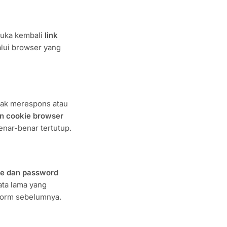
Buka kembali
link
lui browser yang
idak merespons atau
n cookie browser
enar-benar tertutup.
e dan password
ata lama yang
form sebelumnya.