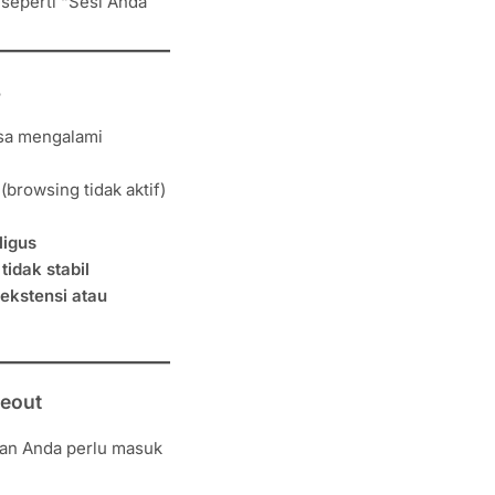
seperti “Sesi Anda
8
sa mengalami
(browsing tidak aktif)
ligus
idak stabil
ekstensi atau
meout
dan Anda perlu masuk