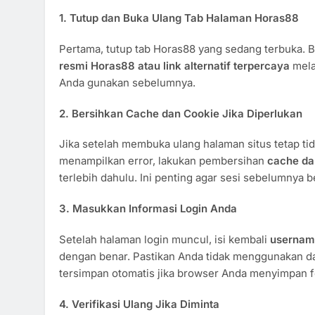
1. Tutup dan Buka Ulang Tab Halaman Horas88
Pertama, tutup tab Horas88 yang sedang terbuka. 
resmi Horas88 atau link alternatif terpercaya
mela
Anda gunakan sebelumnya.
2. Bersihkan Cache dan Cookie Jika Diperlukan
Jika setelah membuka ulang halaman situs tetap t
menampilkan error, lakukan pembersihan
cache da
terlebih dahulu. Ini penting agar sesi sebelumnya b
3. Masukkan Informasi Login Anda
Setelah halaman login muncul, isi kembali
usernam
dengan benar. Pastikan Anda tidak menggunakan d
tersimpan otomatis jika browser Anda menyimpan 
4. Verifikasi Ulang Jika Diminta