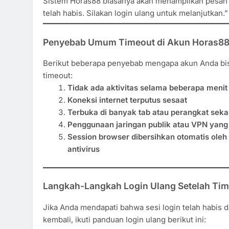
Sistem Horas88 biasanya akan menampilkan pesan 
telah habis. Silakan login ulang untuk melanjutkan.”
Penyebab Umum Timeout di Akun Horas8
Berikut beberapa penyebab mengapa akun Anda bi
timeout:
Tidak ada aktivitas selama beberapa menit
Koneksi internet terputus sesaat
Terbuka di banyak tab atau perangkat seka
Penggunaan jaringan publik atau VPN yang t
Session browser dibersihkan otomatis oleh 
antivirus
Langkah-Langkah Login Ulang Setelah Ti
Jika Anda mendapati bahwa sesi login telah habis 
kembali, ikuti panduan login ulang berikut ini: