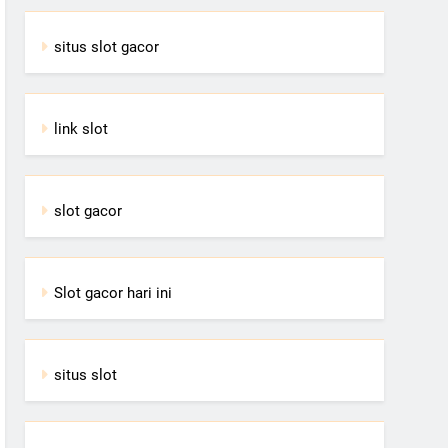
situs slot gacor
link slot
slot gacor
Slot gacor hari ini
situs slot