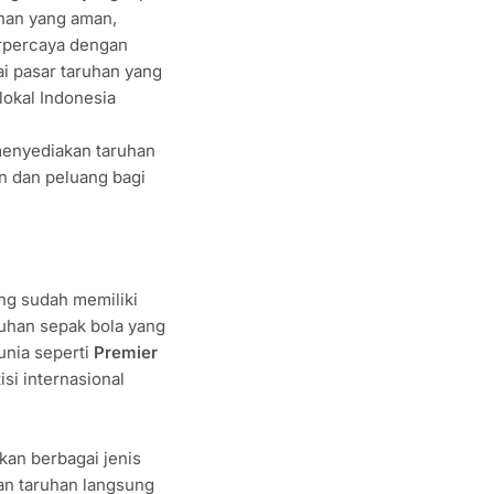
han yang aman,
rpercaya dengan
i pasar taruhan yang
lokal Indonesia
enyediakan taruhan
n dan peluang bagi
ng sudah memiliki
ruhan sepak bola yang
unia seperti
Premier
isi internasional
an berbagai jenis
dan taruhan langsung