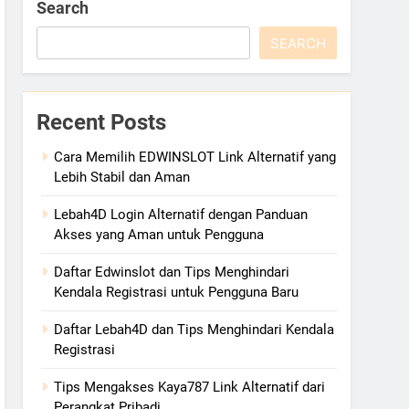
Search
SEARCH
Recent Posts
Cara Memilih EDWINSLOT Link Alternatif yang
Lebih Stabil dan Aman
Lebah4D Login Alternatif dengan Panduan
Akses yang Aman untuk Pengguna
Daftar Edwinslot dan Tips Menghindari
Kendala Registrasi untuk Pengguna Baru
Daftar Lebah4D dan Tips Menghindari Kendala
Registrasi
Tips Mengakses Kaya787 Link Alternatif dari
Perangkat Pribadi