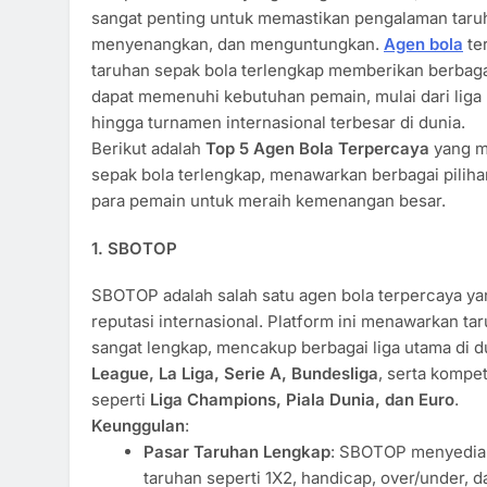
sangat penting untuk memastikan pengalaman taru
menyenangkan, dan menguntungkan.
Agen bola
te
taruhan sepak bola terlengkap memberikan berbaga
dapat memenuhi kebutuhan pemain, mulai dari liga 
hingga turnamen internasional terbesar di dunia.
Berikut adalah
Top 5 Agen Bola Terpercaya
yang m
sepak bola terlengkap, menawarkan berbagai piliha
para pemain untuk meraih kemenangan besar.
1.
SBOTOP
SBOTOP adalah salah satu agen bola terpercaya ya
reputasi internasional. Platform ini menawarkan ta
sangat lengkap, mencakup berbagai liga utama di d
League, La Liga, Serie A, Bundesliga
, serta kompet
seperti
Liga Champions, Piala Dunia, dan Euro
.
Keunggulan
:
Pasar Taruhan Lengkap
: SBOTOP menyediak
taruhan seperti 1X2, handicap, over/under, 