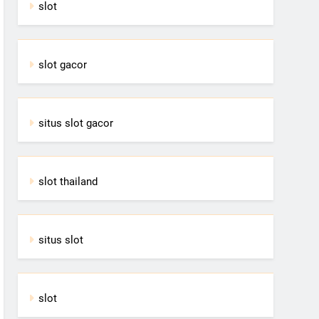
slot
slot gacor
situs slot gacor
slot thailand
situs slot
slot