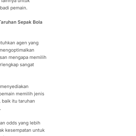
 lainnya untuk
badi pemain.
Taruhan Sepak Bola
tuhkan agen yang
 mengoptimalkan
asan mengapa memilih
erlengkap sangat
p menyediakan
pemain memilih jenis
baik itu taruhan
.
an odds yang lebih
yak kesempatan untuk