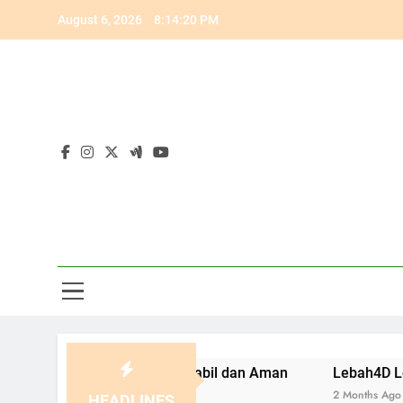
Skip
August 6, 2026
8:14:21 PM
to
content
Jam
Ikuti Tips
tif yang Lebih Stabil dan Aman
Lebah4D Login Alterna
2 Months Ago
HEADLINES