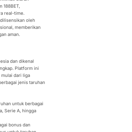
rm 188BET,
 real-time.
dilisensikan oleh
asional, memberikan
gan aman.
esia dan dikenal
ngkap. Platform ini
mulai dari liga
berbagai jenis taruhan
ruhan untuk berbagai
a, Serie A, hingga
gai bonus dan
us untuk taruhan