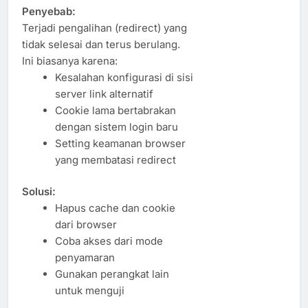
Penyebab:
Terjadi pengalihan (redirect) yang
tidak selesai dan terus berulang.
Ini biasanya karena:
Kesalahan konfigurasi di sisi
server link alternatif
Cookie lama bertabrakan
dengan sistem login baru
Setting keamanan browser
yang membatasi redirect
Solusi:
Hapus cache dan cookie
dari browser
Coba akses dari mode
penyamaran
Gunakan perangkat lain
untuk menguji