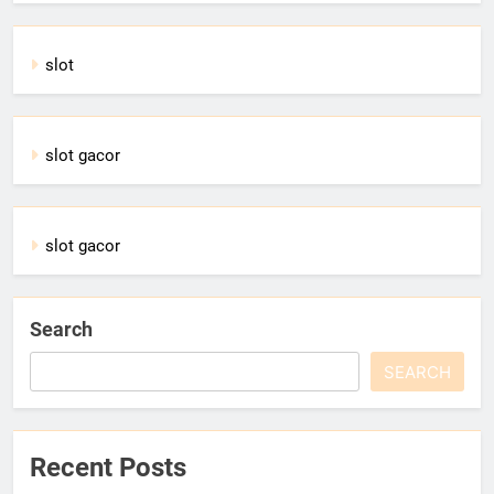
slot
slot gacor
slot gacor
Search
SEARCH
Recent Posts