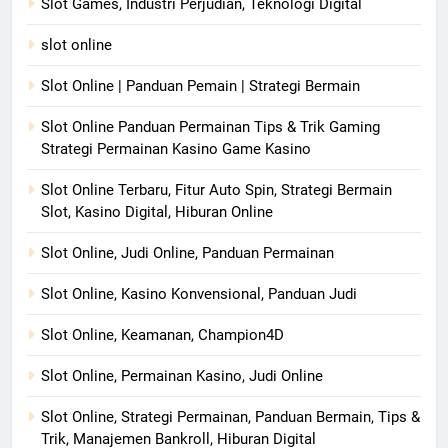
Slot Games, Industri Perjudian, Teknologi Digital
slot online
Slot Online | Panduan Pemain | Strategi Bermain
Slot Online Panduan Permainan Tips & Trik Gaming
Strategi Permainan Kasino Game Kasino
Slot Online Terbaru, Fitur Auto Spin, Strategi Bermain
Slot, Kasino Digital, Hiburan Online
Slot Online, Judi Online, Panduan Permainan
Slot Online, Kasino Konvensional, Panduan Judi
Slot Online, Keamanan, Champion4D
Slot Online, Permainan Kasino, Judi Online
Slot Online, Strategi Permainan, Panduan Bermain, Tips &
Trik, Manajemen Bankroll, Hiburan Digital