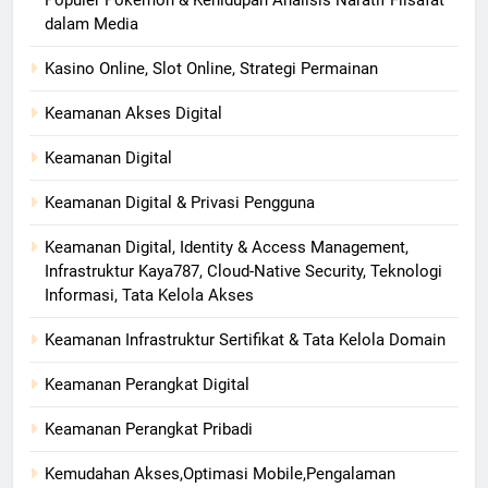
Populer Pokémon & Kehidupan Analisis Naratif Filsafat
dalam Media
Kasino Online, Slot Online, Strategi Permainan
Keamanan Akses Digital
Keamanan Digital
Keamanan Digital & Privasi Pengguna
Keamanan Digital, Identity & Access Management,
Infrastruktur Kaya787, Cloud-Native Security, Teknologi
Informasi, Tata Kelola Akses
Keamanan Infrastruktur Sertifikat & Tata Kelola Domain
Keamanan Perangkat Digital
Keamanan Perangkat Pribadi
Kemudahan Akses,Optimasi Mobile,Pengalaman