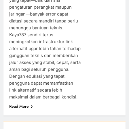
yang tepat—baik dari sisi
pengaturan perangkat maupun
jaringan—banyak error dapat
diatasi secara mandiri tanpa perlu
menunggu bantuan teknis.
Kaya787 sendiri terus
meningkatkan infrastruktur link
alternatif agar lebih tahan terhadap
gangguan teknis dan memberikan
jalur akses yang stabil, cepat, serta
aman bagi seluruh pengguna.
Dengan edukasi yang tepat,
pengguna dapat memanfaatkan
link alternatif secara lebih
maksimal dalam berbagai kondisi.
Read More