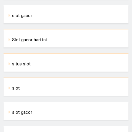
slot gacor
Slot gacor hari ini
situs slot
slot
slot gacor