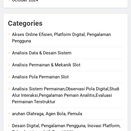
October 2024
Categories
Akses Online Efisien, Platform Digital, Pengalaman
Pengguna
Analisis Data & Desain Sistem
Analisis Permainan & Mekanik Slot
Analisis Pola Permainan Slot
Analisis Sistem Permainan,Observasi Pola Digital,Studi
Alur Interaksi,Pengalaman Pemain Analitis,Evaluasi
Permainan Terstruktur
aruhan Olahraga, Agen Bola, Pemula
Desain Digital, Pengalaman Pengguna, Inovasi Platform,