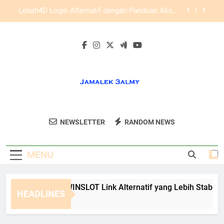
Skip
Daftar Edwinslot dan Tips Menghindari Kendala
to
Registrasi untuk Pengguna Baru
content
Daftar Lebah4D dan Tips Menghindari Kendala
Registrasi
Cara Memilih EDWINSLOT Link Alternatif yang
Lebih Stabil dan Aman
Lebah4D Login Alternatif dengan Panduan Akses
yang Aman untuk Pengguna
Daftar Edwinslot dan Tips Menghindari Kendala
Registrasi untuk Pengguna Baru
Jamalek 3almy
Ikuti Tips Kecantikan Dan Fashion Di
Daftar Lebah4D dan Tips Menghindari Kendala
NEWSLETTER
RANDOM NEWS
Registrasi
Jamalek 3almy.
MENU
ra Memilih EDWINSLOT Link Alternatif yang Lebih Stabil dan
HEADLINES
Month Ago