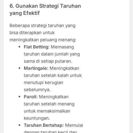
6.
Gunakan Strategi Taruhan
yang Efektif
Beberapa strategi taruhan yang
bisa diterapkan untuk
meningkatkan peluang menang:
Flat Betting:
Memasang
taruhan dalam jumlah yang
sama di setiap putaran.
Martingale:
Meningkatkan
taruhan setelah kalah untuk
menutupi kerugian
sebelumnya.
Paroli:
Meningkatkan
taruhan setelah menang
untuk memaksimalkan
keuntungan.
Taruhan Bertahap:
Memulai
dengan taruhan kecil dan