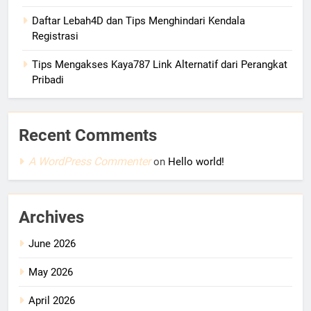
Daftar Lebah4D dan Tips Menghindari Kendala
Registrasi
Tips Mengakses Kaya787 Link Alternatif dari Perangkat
Pribadi
Recent Comments
A WordPress Commenter
on
Hello world!
Archives
June 2026
May 2026
April 2026