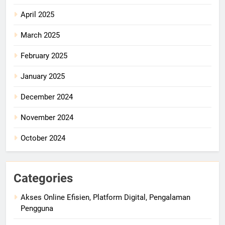
April 2025
March 2025
February 2025
January 2025
December 2024
November 2024
October 2024
Categories
Akses Online Efisien, Platform Digital, Pengalaman
Pengguna