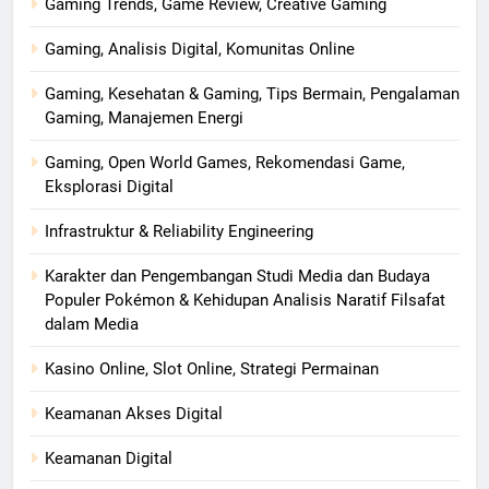
Gaming Trends, Game Review, Creative Gaming
Gaming, Analisis Digital, Komunitas Online
Gaming, Kesehatan & Gaming, Tips Bermain, Pengalaman
Gaming, Manajemen Energi
Gaming, Open World Games, Rekomendasi Game,
Eksplorasi Digital
Infrastruktur & Reliability Engineering
Karakter dan Pengembangan Studi Media dan Budaya
Populer Pokémon & Kehidupan Analisis Naratif Filsafat
dalam Media
Kasino Online, Slot Online, Strategi Permainan
Keamanan Akses Digital
Keamanan Digital