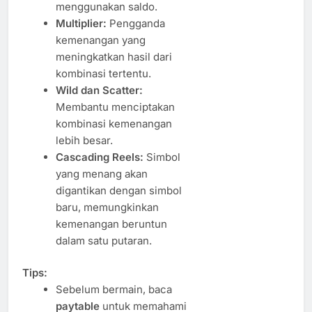
menggunakan saldo.
Multiplier:
Pengganda
kemenangan yang
meningkatkan hasil dari
kombinasi tertentu.
Wild dan Scatter:
Membantu menciptakan
kombinasi kemenangan
lebih besar.
Cascading Reels:
Simbol
yang menang akan
digantikan dengan simbol
baru, memungkinkan
kemenangan beruntun
dalam satu putaran.
Tips:
Sebelum bermain, baca
paytable
untuk memahami