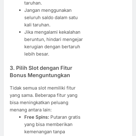
taruhan.
Jangan menggunakan
seluruh saldo dalam satu
kali taruhan.
Jika mengalami kekalahan
beruntun, hindari mengejar
kerugian dengan bertaruh
lebih besar.
3.
Pilih Slot dengan Fitur
Bonus Menguntungkan
Tidak semua slot memiliki fitur
yang sama. Beberapa fitur yang
bisa meningkatkan peluang
menang antara lain:
Free Spins:
Putaran gratis
yang bisa memberikan
kemenangan tanpa