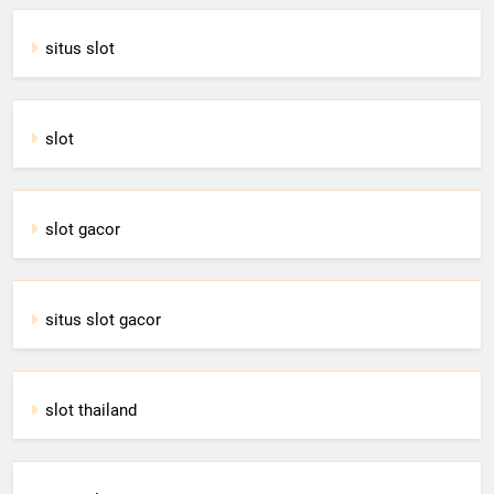
situs slot
slot
slot gacor
situs slot gacor
slot thailand