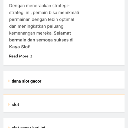
Dengan menerapkan strategi-
strategi ini, pemain bisa menikmati
permainan dengan lebih optimal
dan meningkatkan peluang
kemenangan mereka.
Selamat
bermain dan semoga sukses di
Kaya Slot!
Read More
dana slot gacor
slot