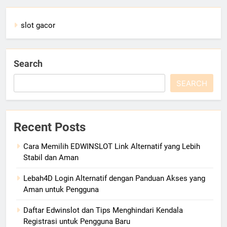
slot gacor
Search
SEARCH
Recent Posts
Cara Memilih EDWINSLOT Link Alternatif yang Lebih
Stabil dan Aman
Lebah4D Login Alternatif dengan Panduan Akses yang
Aman untuk Pengguna
Daftar Edwinslot dan Tips Menghindari Kendala
Registrasi untuk Pengguna Baru