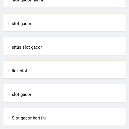
slot gacor hari ini
slot gacor
situs slot gacor
link slot
slot gacor
Slot gacor hari ini