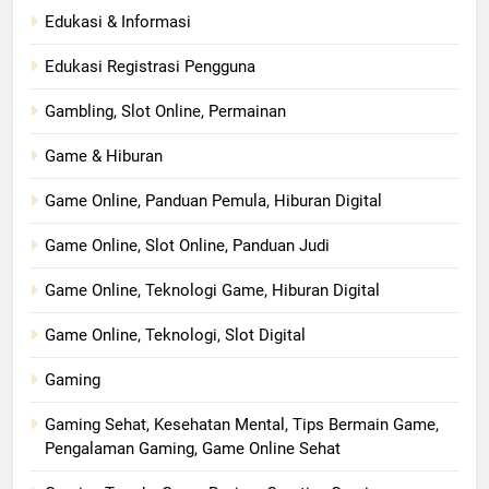
Edukasi & Informasi
Edukasi Registrasi Pengguna
Gambling, Slot Online, Permainan
Game & Hiburan
Game Online, Panduan Pemula, Hiburan Digital
Game Online, Slot Online, Panduan Judi
Game Online, Teknologi Game, Hiburan Digital
Game Online, Teknologi, Slot Digital
Gaming
Gaming Sehat, Kesehatan Mental, Tips Bermain Game,
Pengalaman Gaming, Game Online Sehat