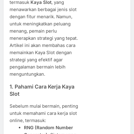
termasuk
Kaya Slot
, yang
menawarkan berbagai jenis slot
dengan fitur menarik. Namun,
untuk meningkatkan peluang
menang, pemain perlu
menerapkan strategi yang tepat.
Artikel ini akan membahas cara
memainkan Kaya Slot dengan
strategi yang efektif agar
pengalaman bermain lebih
menguntungkan.
1.
Pahami Cara Kerja Kaya
Slot
Sebelum mulai bermain, penting
untuk memahami cara kerja slot
online, termasuk:
RNG (Random Number