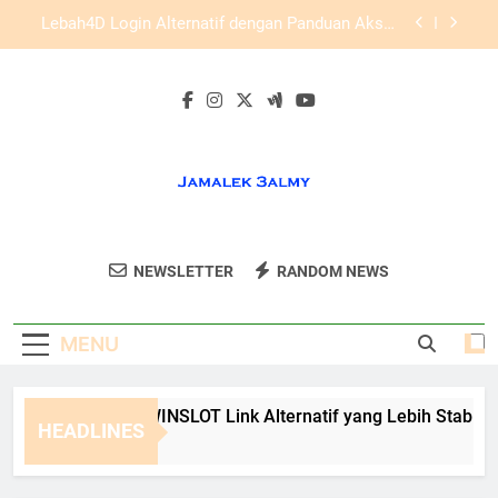
Skip
Daftar Edwinslot dan Tips Menghindari Kendala
to
Registrasi untuk Pengguna Baru
content
Daftar Lebah4D dan Tips Menghindari Kendala
Registrasi
Cara Memilih EDWINSLOT Link Alternatif yang
Lebih Stabil dan Aman
Lebah4D Login Alternatif dengan Panduan Akses
yang Aman untuk Pengguna
Daftar Edwinslot dan Tips Menghindari Kendala
Registrasi untuk Pengguna Baru
Jamalek 3almy
Ikuti Tips Kecantikan Dan Fashion Di
Daftar Lebah4D dan Tips Menghindari Kendala
NEWSLETTER
RANDOM NEWS
Registrasi
Jamalek 3almy.
MENU
ra Memilih EDWINSLOT Link Alternatif yang Lebih Stabil dan
HEADLINES
Month Ago