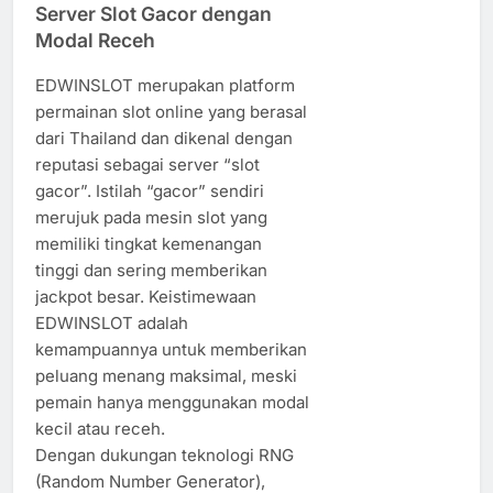
Server Slot Gacor dengan
Modal Receh
EDWINSLOT merupakan platform
permainan slot online yang berasal
dari Thailand dan dikenal dengan
reputasi sebagai server “slot
gacor”. Istilah “gacor” sendiri
merujuk pada mesin slot yang
memiliki tingkat kemenangan
tinggi dan sering memberikan
jackpot besar. Keistimewaan
EDWINSLOT adalah
kemampuannya untuk memberikan
peluang menang maksimal, meski
pemain hanya menggunakan modal
kecil atau receh.
Dengan dukungan teknologi RNG
(Random Number Generator),