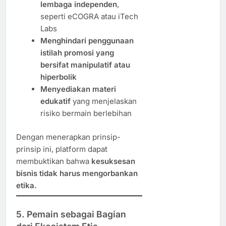
lembaga independen
,
seperti eCOGRA atau iTech
Labs
Menghindari penggunaan
istilah promosi yang
bersifat manipulatif atau
hiperbolik
Menyediakan materi
edukatif
yang menjelaskan
risiko bermain berlebihan
Dengan menerapkan prinsip-
prinsip ini, platform dapat
membuktikan bahwa
kesuksesan
bisnis tidak harus mengorbankan
etika.
5. Pemain sebagai Bagian