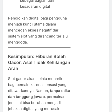
sebagai bagian dari
kesadaran digital
Pendidikan digital bagi pengguna
menjadi kunci utama dalam
mencegah ekses negatif dari
sistem slot yang dirancang terlalu
menggoda.
Kesimpulan: Hiburan Boleh
Gacor, Asal Tidak Kehilangan
Arah
Slot gacor akan selalu menarik
bagi pemain karena sensasi yang
ditawarkannya. Namun,
tanpa etika
dan tanggung jawab
, permainan
jenis ini bisa berubah menjadi
jebakan digital yang merusak