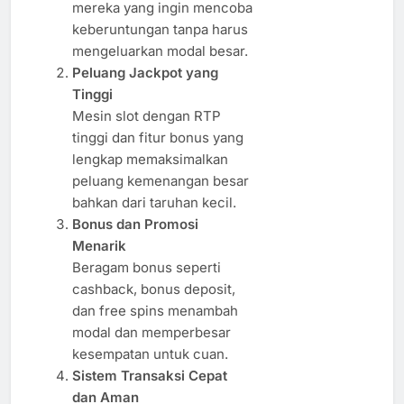
mereka yang ingin mencoba
keberuntungan tanpa harus
mengeluarkan modal besar.
Peluang Jackpot yang
Tinggi
Mesin slot dengan RTP
tinggi dan fitur bonus yang
lengkap memaksimalkan
peluang kemenangan besar
bahkan dari taruhan kecil.
Bonus dan Promosi
Menarik
Beragam bonus seperti
cashback, bonus deposit,
dan free spins menambah
modal dan memperbesar
kesempatan untuk cuan.
Sistem Transaksi Cepat
dan Aman