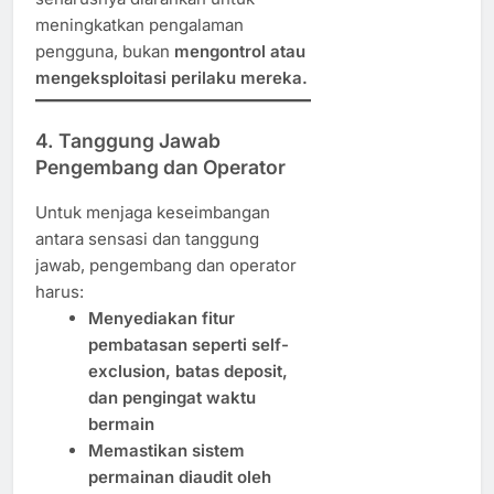
meningkatkan pengalaman
pengguna, bukan
mengontrol atau
mengeksploitasi perilaku mereka.
4. Tanggung Jawab
Pengembang dan Operator
Untuk menjaga keseimbangan
antara sensasi dan tanggung
jawab, pengembang dan operator
harus:
Menyediakan fitur
pembatasan seperti self-
exclusion, batas deposit,
dan pengingat waktu
bermain
Memastikan sistem
permainan diaudit oleh