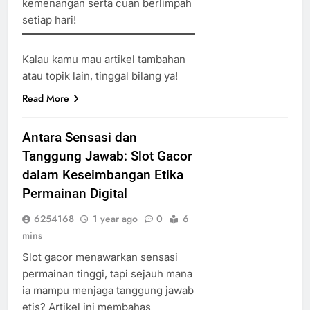
kemenangan serta cuan berlimpah
setiap hari!
Kalau kamu mau artikel tambahan
atau topik lain, tinggal bilang ya!
Read More
Antara Sensasi dan
Tanggung Jawab: Slot Gacor
dalam Keseimbangan Etika
Permainan Digital
6254168
1 year ago
0
6
mins
Slot gacor menawarkan sensasi
permainan tinggi, tapi sejauh mana
ia mampu menjaga tanggung jawab
etis? Artikel ini membahas