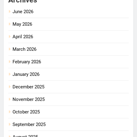
Archives
June 2026
May 2026
April 2026
March 2026
February 2026
January 2026
December 2025
November 2025
October 2025
September 2025