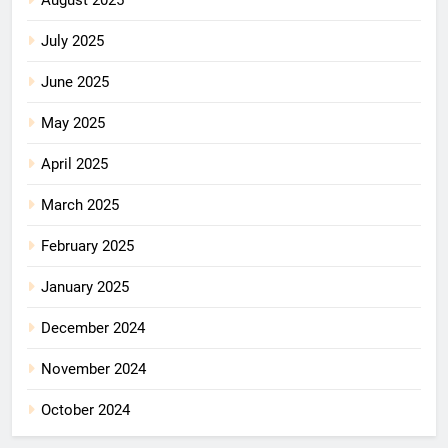
August 2025
July 2025
June 2025
May 2025
April 2025
March 2025
February 2025
January 2025
December 2024
November 2024
October 2024