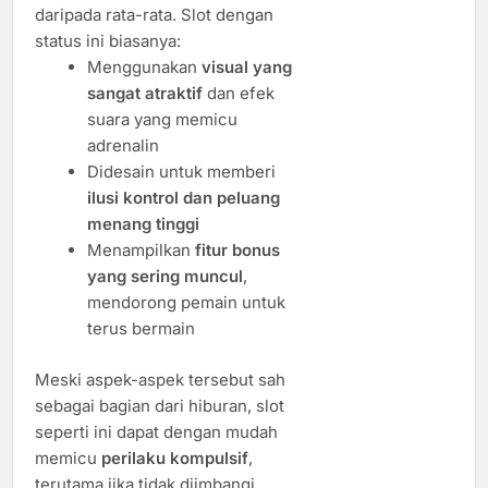
daripada rata-rata. Slot dengan
status ini biasanya:
Menggunakan
visual yang
sangat atraktif
dan efek
suara yang memicu
adrenalin
Didesain untuk memberi
ilusi kontrol dan peluang
menang tinggi
Menampilkan
fitur bonus
yang sering muncul
,
mendorong pemain untuk
terus bermain
Meski aspek-aspek tersebut sah
sebagai bagian dari hiburan, slot
seperti ini dapat dengan mudah
memicu
perilaku kompulsif
,
terutama jika tidak diimbangi