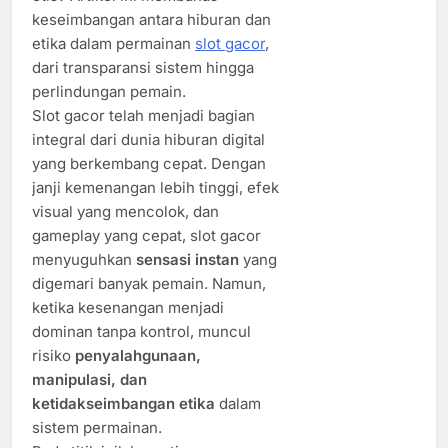
keseimbangan antara hiburan dan
etika dalam permainan
slot gacor
,
dari transparansi sistem hingga
perlindungan pemain.
Slot gacor telah menjadi bagian
integral dari dunia hiburan digital
yang berkembang cepat. Dengan
janji kemenangan lebih tinggi, efek
visual yang mencolok, dan
gameplay yang cepat, slot gacor
menyuguhkan
sensasi instan
yang
digemari banyak pemain. Namun,
ketika kesenangan menjadi
dominan tanpa kontrol, muncul
risiko
penyalahgunaan,
manipulasi, dan
ketidakseimbangan etika
dalam
sistem permainan.