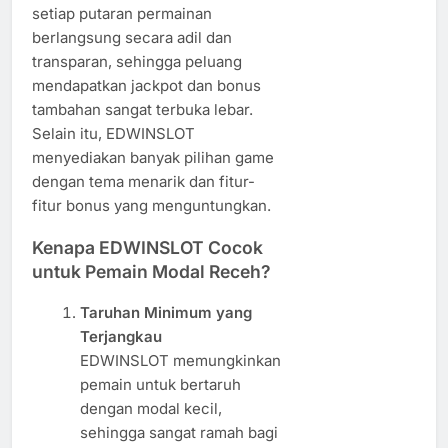
setiap putaran permainan
berlangsung secara adil dan
transparan, sehingga peluang
mendapatkan jackpot dan bonus
tambahan sangat terbuka lebar.
Selain itu, EDWINSLOT
menyediakan banyak pilihan game
dengan tema menarik dan fitur-
fitur bonus yang menguntungkan.
Kenapa EDWINSLOT Cocok
untuk Pemain Modal Receh?
Taruhan Minimum yang
Terjangkau
EDWINSLOT memungkinkan
pemain untuk bertaruh
dengan modal kecil,
sehingga sangat ramah bagi