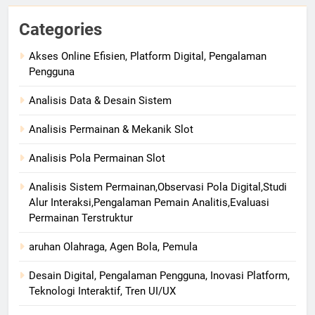
Categories
Akses Online Efisien, Platform Digital, Pengalaman
Pengguna
Analisis Data & Desain Sistem
Analisis Permainan & Mekanik Slot
Analisis Pola Permainan Slot
Analisis Sistem Permainan,Observasi Pola Digital,Studi
Alur Interaksi,Pengalaman Pemain Analitis,Evaluasi
Permainan Terstruktur
aruhan Olahraga, Agen Bola, Pemula
Desain Digital, Pengalaman Pengguna, Inovasi Platform,
Teknologi Interaktif, Tren UI/UX