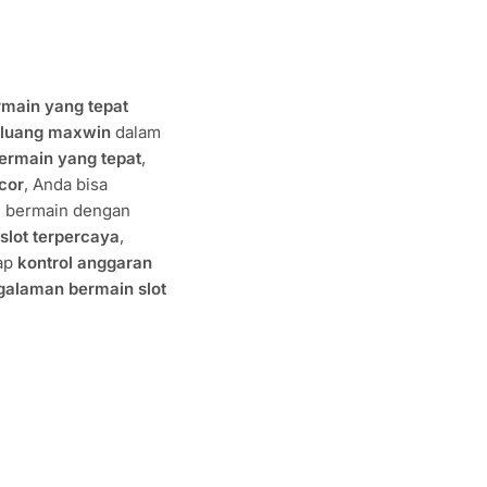
main yang tepat
luang maxwin
dalam
bermain yang tepat
,
acor
, Anda bisa
n bermain dengan
 slot terpercaya
,
tap
kontrol anggaran
galaman bermain slot