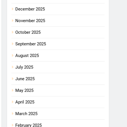
December 2025
November 2025
October 2025
September 2025
August 2025
July 2025
June 2025
May 2025
April 2025
March 2025
February 2025