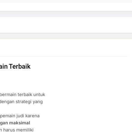
ain Terbaik
 bermain terbaik untuk
dengan strategi yang
 pemain judi karena
gan maksimal
n harus memiliki