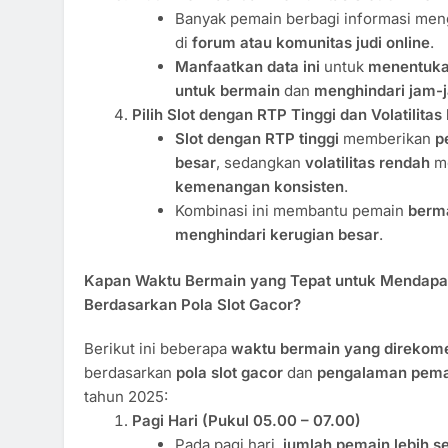
Banyak pemain berbagi informasi me
di
forum atau komunitas judi online
.
Manfaatkan data ini
untuk
menentuka
untuk bermain
dan
menghindari jam-
Pilih Slot dengan RTP Tinggi dan Volatilita
Slot dengan RTP tinggi
memberikan
p
besar
, sedangkan
volatilitas rendah
me
kemenangan konsisten
.
Kombinasi ini membantu pemain
berm
menghindari kerugian besar
.
Kapan Waktu Bermain yang Tepat untuk Mendap
Berdasarkan Pola Slot Gacor?
Berikut ini beberapa
waktu bermain yang direkom
berdasarkan
pola slot gacor
dan
pengalaman pemai
tahun 2025:
Pagi Hari (Pukul 05.00 – 07.00)
Pada pagi hari,
jumlah pemain lebih se