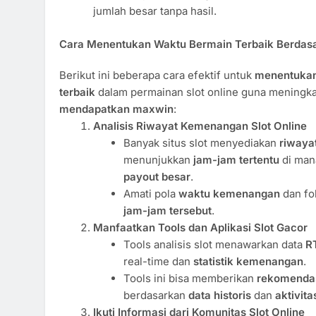
jumlah besar tanpa hasil.
Cara Menentukan Waktu Bermain Terbaik Berdasa
Berikut ini beberapa cara efektif untuk
menentukan
terbaik
dalam permainan slot online guna meningk
mendapatkan maxwin
:
Analisis Riwayat Kemenangan Slot Online
Banyak situs slot menyediakan
riwaya
menunjukkan
jam-jam tertentu
di man
payout besar
.
Amati pola
waktu kemenangan
dan fo
jam-jam tersebut
.
Manfaatkan Tools dan Aplikasi Slot Gacor
Tools analisis slot menawarkan data
RT
real-time dan
statistik kemenangan
.
Tools ini bisa memberikan
rekomendas
berdasarkan
data historis
dan
aktivit
Ikuti Informasi dari Komunitas Slot Online