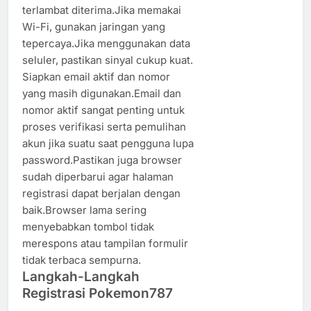
terlambat diterima.Jika memakai
Wi-Fi, gunakan jaringan yang
tepercaya.Jika menggunakan data
seluler, pastikan sinyal cukup kuat.
Siapkan email aktif dan nomor
yang masih digunakan.Email dan
nomor aktif sangat penting untuk
proses verifikasi serta pemulihan
akun jika suatu saat pengguna lupa
password.Pastikan juga browser
sudah diperbarui agar halaman
registrasi dapat berjalan dengan
baik.Browser lama sering
menyebabkan tombol tidak
merespons atau tampilan formulir
tidak terbaca sempurna.
Langkah-Langkah
Registrasi Pokemon787