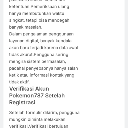
ketentuan.Pemeriksaan ulang
hanya membutuhkan waktu
singkat, tetapi bisa mencegah
banyak masalah.
Dalam pengalaman penggunaan
layanan digital, banyak kendala
akun baru terjadi karena data awal
tidak akurat.Pengguna sering
mengira sistem bermasalah,
padahal penyebabnya hanya salah
ketik atau informasi kontak yang
tidak aktif.
Verifikasi Akun
Pokemon787 Setelah
Registrasi
Setelah formulir dikirim, pengguna
mungkin diminta melakukan
verifikasi.Verifikasi bertujuan