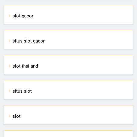
slot gacor
situs slot gacor
slot thailand
situs slot
slot