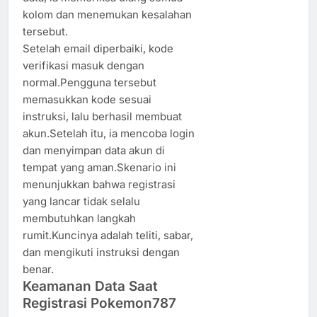
kolom dan menemukan kesalahan
tersebut.
Setelah email diperbaiki, kode
verifikasi masuk dengan
normal.Pengguna tersebut
memasukkan kode sesuai
instruksi, lalu berhasil membuat
akun.Setelah itu, ia mencoba login
dan menyimpan data akun di
tempat yang aman.Skenario ini
menunjukkan bahwa registrasi
yang lancar tidak selalu
membutuhkan langkah
rumit.Kuncinya adalah teliti, sabar,
dan mengikuti instruksi dengan
benar.
Keamanan Data Saat
Registrasi Pokemon787