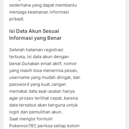
sederhana yang dapat membantu
menjaga keamanan informasi
pribadi.
Isi Data Akun Sesuai
Informasi yang Benar
Setelah halaman registrasi
terbuka, isi data akun dengan
benar.Gunakan email aktif, nomor
yang masih bisa menerima pesan,
username yang mudah diingat, dan
password yang kuat.Jangan
memakai data asal-asalan hanya
agar proses terlihat cepat, karena
data tersebut akan berguna untuk
login dan pemulihan akun.
Saat mengisi formulir
Pokemon787, periksa setiap kolom