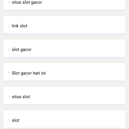
situs slot gacor
link slot
slot gacor
Slot gacor hari ini
situs slot
slot