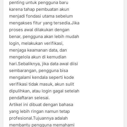
penting untuk pengguna baru
karena tahap pembuatan akun
menjadi fondasi utama sebelum
mengakses fitur yang tersedia.Jika
proses awal dilakukan dengan
benar, pengguna akan lebih mudah
login, melakukan verifikasi,
menjaga keamanan data, dan
mengelola akun di kemudian
hari.Sebaliknya, jika data awal diisi
sembarangan, pengguna bisa
mengalami kendala seperti kode
verifikasi tidak masuk, akun sulit
dipulihkan, atau login gagal setelah
pendaftaran selesai.
Artikel ini dibuat dengan bahasa
yang lebih ringan namun tetap
profesional.Tujuannya adalah
membantu pengguna memahami