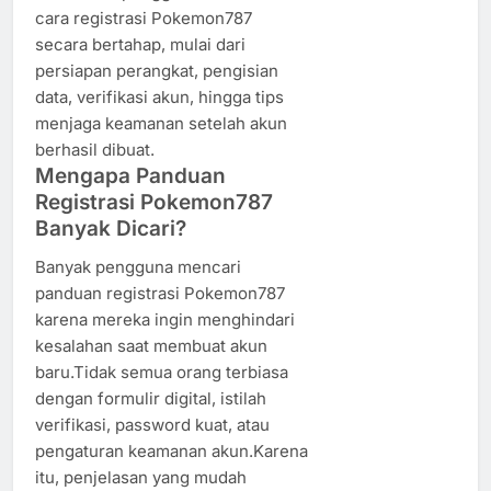
cara registrasi Pokemon787
secara bertahap, mulai dari
persiapan perangkat, pengisian
data, verifikasi akun, hingga tips
menjaga keamanan setelah akun
berhasil dibuat.
Mengapa Panduan
Registrasi Pokemon787
Banyak Dicari?
Banyak pengguna mencari
panduan registrasi Pokemon787
karena mereka ingin menghindari
kesalahan saat membuat akun
baru.Tidak semua orang terbiasa
dengan formulir digital, istilah
verifikasi, password kuat, atau
pengaturan keamanan akun.Karena
itu, penjelasan yang mudah