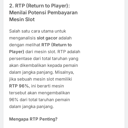
2.
RTP (Return to Player):
Menilai Potensi Pembayaran
Mesin Slot
Salah satu cara utama untuk
menganalisis
slot gacor
adalah
dengan melihat
RTP (Return to
Player)
dari mesin slot. RTP adalah
persentase dari total taruhan yang
akan dikembalikan kepada pemain
dalam jangka panjang. Misalnya,
jika sebuah mesin slot memiliki
RTP 96%
, ini berarti mesin
tersebut akan mengembalikan
96% dari total taruhan pemain
dalam jangka panjang.
Mengapa RTP Penting?