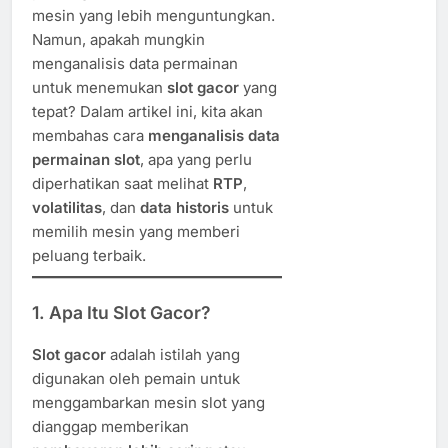
mesin yang lebih menguntungkan.
Namun, apakah mungkin
menganalisis data permainan
untuk menemukan
slot gacor
yang
tepat? Dalam artikel ini, kita akan
membahas cara
menganalisis data
permainan slot
, apa yang perlu
diperhatikan saat melihat
RTP
,
volatilitas
, dan
data historis
untuk
memilih mesin yang memberi
peluang terbaik.
1.
Apa Itu Slot Gacor?
Slot gacor
adalah istilah yang
digunakan oleh pemain untuk
menggambarkan mesin slot yang
dianggap memberikan