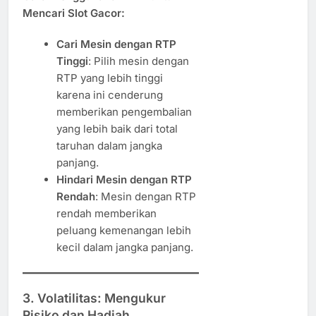
Mencari Slot Gacor:
Cari Mesin dengan RTP
Tinggi
: Pilih mesin dengan
RTP yang lebih tinggi
karena ini cenderung
memberikan pengembalian
yang lebih baik dari total
taruhan dalam jangka
panjang.
Hindari Mesin dengan RTP
Rendah
: Mesin dengan RTP
rendah memberikan
peluang kemenangan lebih
kecil dalam jangka panjang.
3.
Volatilitas: Mengukur
Risiko dan Hadiah