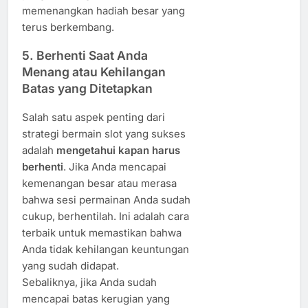
memenangkan hadiah besar yang
terus berkembang.
5.
Berhenti Saat Anda
Menang atau Kehilangan
Batas yang Ditetapkan
Salah satu aspek penting dari
strategi bermain slot yang sukses
adalah
mengetahui kapan harus
berhenti
. Jika Anda mencapai
kemenangan besar atau merasa
bahwa sesi permainan Anda sudah
cukup, berhentilah. Ini adalah cara
terbaik untuk memastikan bahwa
Anda tidak kehilangan keuntungan
yang sudah didapat.
Sebaliknya, jika Anda sudah
mencapai batas kerugian yang