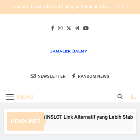
Skip
Daftar Edwinslot dan Tips Menghindari Kendala
to
Registrasi untuk Pengguna Baru
content
Daftar Lebah4D dan Tips Menghindari Kendala
Registrasi
Cara Memilih EDWINSLOT Link Alternatif yang
Lebih Stabil dan Aman
Lebah4D Login Alternatif dengan Panduan Akses
yang Aman untuk Pengguna
Daftar Edwinslot dan Tips Menghindari Kendala
Registrasi untuk Pengguna Baru
Jamalek 3almy
Ikuti Tips Kecantikan Dan Fashion Di
Daftar Lebah4D dan Tips Menghindari Kendala
NEWSLETTER
RANDOM NEWS
Registrasi
Jamalek 3almy.
MENU
ra Memilih EDWINSLOT Link Alternatif yang Lebih Stabil dan
HEADLINES
Month Ago