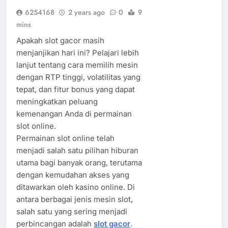
6254168
2 years ago
0
9
mins
Apakah slot gacor masih
menjanjikan hari ini? Pelajari lebih
lanjut tentang cara memilih mesin
dengan RTP tinggi, volatilitas yang
tepat, dan fitur bonus yang dapat
meningkatkan peluang
kemenangan Anda di permainan
slot online.
Permainan slot online telah
menjadi salah satu pilihan hiburan
utama bagi banyak orang, terutama
dengan kemudahan akses yang
ditawarkan oleh kasino online. Di
antara berbagai jenis mesin slot,
salah satu yang sering menjadi
perbincangan adalah
slot gacor
.