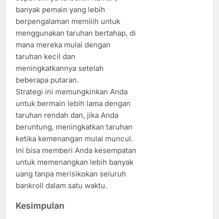
banyak pemain yang lebih
berpengalaman memilih untuk
menggunakan taruhan bertahap, di
mana mereka mulai dengan
taruhan kecil dan
meningkatkannya setelah
beberapa putaran.
Strategi ini memungkinkan Anda
untuk bermain lebih lama dengan
taruhan rendah dan, jika Anda
beruntung, meningkatkan taruhan
ketika kemenangan mulai muncul.
Ini bisa memberi Anda kesempatan
untuk memenangkan lebih banyak
uang tanpa merisikokan seluruh
bankroll dalam satu waktu.
Kesimpulan