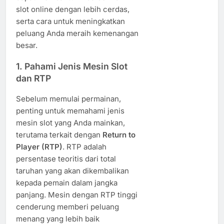
slot online dengan lebih cerdas,
serta cara untuk meningkatkan
peluang Anda meraih kemenangan
besar.
1.
Pahami Jenis Mesin Slot
dan RTP
Sebelum memulai permainan,
penting untuk memahami jenis
mesin slot yang Anda mainkan,
terutama terkait dengan
Return to
Player (RTP)
. RTP adalah
persentase teoritis dari total
taruhan yang akan dikembalikan
kepada pemain dalam jangka
panjang. Mesin dengan RTP tinggi
cenderung memberi peluang
menang yang lebih baik