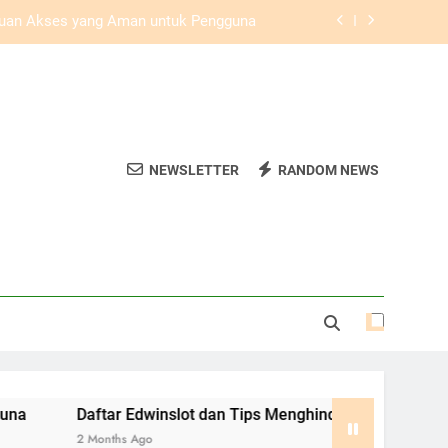
duan Akses yang Aman untuk Pengguna
endala Registrasi untuk Pengguna Baru
n Tips Menghindari Kendala Registrasi
lternatif yang Lebih Stabil dan Aman
NEWSLETTER
RANDOM NEWS
duan Akses yang Aman untuk Pengguna
endala Registrasi untuk Pengguna Baru
n Tips Menghindari Kendala Registrasi
Daftar Edwinslot dan Tips Menghindari Kendala Registrasi 
2 Months Ago