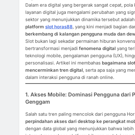
Dalam era digital yang bergerak sangat cepat, pol
layanan digital juga mengalami perubahan yang sign
sektor yang menunjukkan dinamika tersebut adala
platform
slot horas88
, yang kini menjadi bagian da
berkembang di kalangan pengguna muda dan dew
Slot bukan lagi sekadar permainan hiburan konvensi
bertransformasi menjadi
fenomena digital
yang ter
teknologi mobile, pengalaman pengguna (UX), hing
personalisasi. Artikel ini membahas
bagaimana slo
mencerminkan tren digital
, serta apa saja yang m
dalam interaksi pengguna di ranah online.
1. Akses Mobile: Dominasi Pengguna dari 
Genggam
Salah satu tren paling mencolok dari pengguna Ho
perpindahan akses dari desktop ke perangkat mob
dengan data global yang menunjukkan bahwa lebih