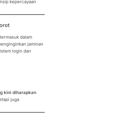
rinsip kepercayaan
orot
, termasuk dalam
menginginkan jaminan
istem login dan
 kini diharapkan
etapi juga