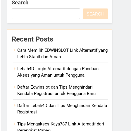
Search
SEARCH
Recent Posts
Cara Memilih EDWINSLOT Link Alternatif yang
Lebih Stabil dan Aman
Lebah4D Login Alternatif dengan Panduan
Akses yang Aman untuk Pengguna
Daftar Edwinslot dan Tips Menghindari
Kendala Registrasi untuk Pengguna Baru
Daftar Lebah4D dan Tips Menghindari Kendala
Registrasi
Tips Mengakses Kaya787 Link Alternatif dari
Perangkat Pribadi