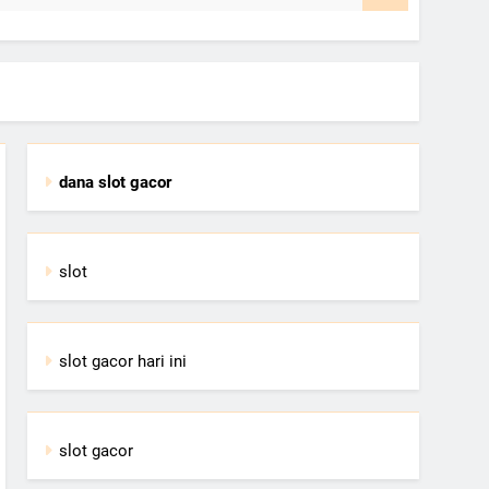
dana slot gacor
slot
slot gacor hari ini
slot gacor