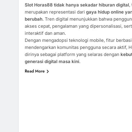
Slot Horas88 tidak hanya sekadar hiburan digital
,
merupakan representasi dari
gaya hidup online ya
berubah
. Tren digital menunjukkan bahwa penggun
akses cepat, pengalaman yang dipersonalisasi, ser
interaktif dan aman.
Dengan mengadopsi teknologi mobile, fitur berbasis
mendengarkan komunitas pengguna secara aktif,
dirinya sebagai platform yang selaras dengan
kebu
generasi digital masa kini
.
Read More