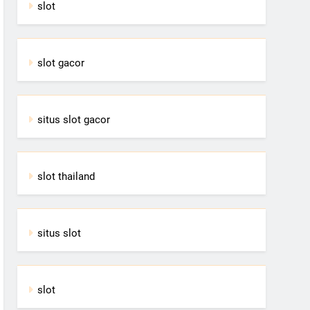
slot
slot gacor
situs slot gacor
slot thailand
situs slot
slot