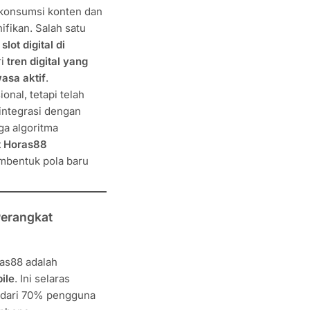
a konsumsi konten dan
ifikan. Salah satu
h
slot digital di
ri
tren digital yang
asa aktif
.
onal, tetapi telah
integrasi dengan
ga algoritma
t Horas88
embentuk pola baru
Perangkat
ras88 adalah
ile
. Ini selaras
 dari 70% pengguna