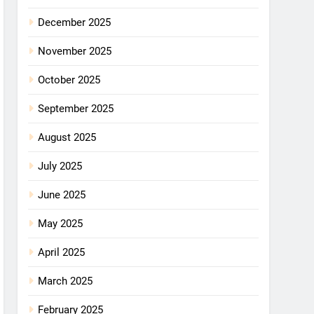
December 2025
November 2025
October 2025
September 2025
August 2025
July 2025
June 2025
May 2025
April 2025
March 2025
February 2025