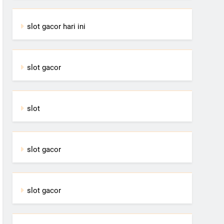
slot gacor hari ini
slot gacor
slot
slot gacor
slot gacor