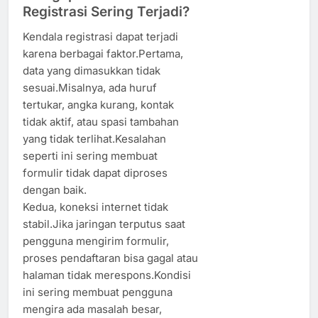
Registrasi Sering Terjadi?
Kendala registrasi dapat terjadi
karena berbagai faktor.Pertama,
data yang dimasukkan tidak
sesuai.Misalnya, ada huruf
tertukar, angka kurang, kontak
tidak aktif, atau spasi tambahan
yang tidak terlihat.Kesalahan
seperti ini sering membuat
formulir tidak dapat diproses
dengan baik.
Kedua, koneksi internet tidak
stabil.Jika jaringan terputus saat
pengguna mengirim formulir,
proses pendaftaran bisa gagal atau
halaman tidak merespons.Kondisi
ini sering membuat pengguna
mengira ada masalah besar,