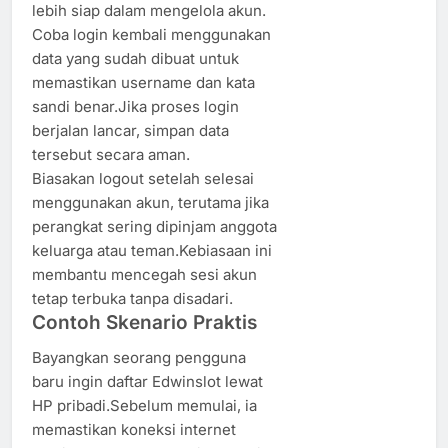
lebih siap dalam mengelola akun.
Coba login kembali menggunakan
data yang sudah dibuat untuk
memastikan username dan kata
sandi benar.Jika proses login
berjalan lancar, simpan data
tersebut secara aman.
Biasakan logout setelah selesai
menggunakan akun, terutama jika
perangkat sering dipinjam anggota
keluarga atau teman.Kebiasaan ini
membantu mencegah sesi akun
tetap terbuka tanpa disadari.
Contoh Skenario Praktis
Bayangkan seorang pengguna
baru ingin daftar Edwinslot lewat
HP pribadi.Sebelum memulai, ia
memastikan koneksi internet