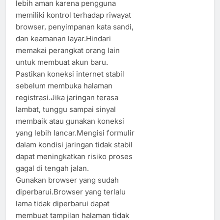
lebih aman karena pengguna
memiliki kontrol terhadap riwayat
browser, penyimpanan kata sandi,
dan keamanan layar.Hindari
memakai perangkat orang lain
untuk membuat akun baru.
Pastikan koneksi internet stabil
sebelum membuka halaman
registrasi.Jika jaringan terasa
lambat, tunggu sampai sinyal
membaik atau gunakan koneksi
yang lebih lancar.Mengisi formulir
dalam kondisi jaringan tidak stabil
dapat meningkatkan risiko proses
gagal di tengah jalan.
Gunakan browser yang sudah
diperbarui.Browser yang terlalu
lama tidak diperbarui dapat
membuat tampilan halaman tidak