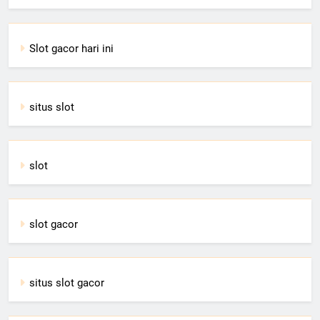
Slot gacor hari ini
situs slot
slot
slot gacor
situs slot gacor