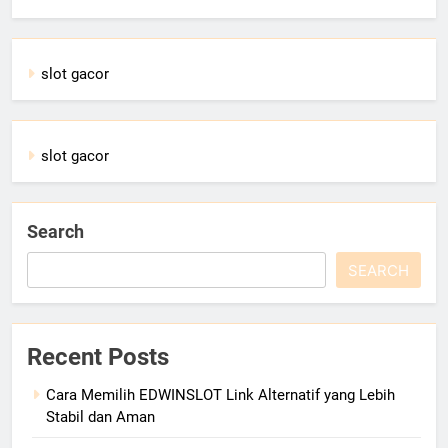
slot gacor
slot gacor
Search
SEARCH
Recent Posts
Cara Memilih EDWINSLOT Link Alternatif yang Lebih
Stabil dan Aman