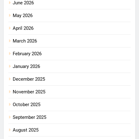
June 2026
May 2026
April 2026
March 2026
February 2026
January 2026
December 2025
November 2025
October 2025
September 2025
August 2025