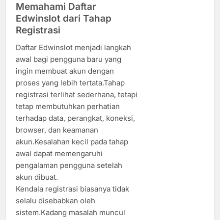
Memahami Daftar
Edwinslot dari Tahap
Registrasi
Daftar Edwinslot menjadi langkah
awal bagi pengguna baru yang
ingin membuat akun dengan
proses yang lebih tertata.Tahap
registrasi terlihat sederhana, tetapi
tetap membutuhkan perhatian
terhadap data, perangkat, koneksi,
browser, dan keamanan
akun.Kesalahan kecil pada tahap
awal dapat memengaruhi
pengalaman pengguna setelah
akun dibuat.
Kendala registrasi biasanya tidak
selalu disebabkan oleh
sistem.Kadang masalah muncul