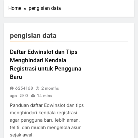
Home
pengisian data
pengisian data
Daftar Edwinslot dan Tips
Menghindari Kendala
Registrasi untuk Pengguna
Baru
6254168
2 months
ago
0
14 mins
Panduan daftar Edwinslot dan tips
menghindari kendala registrasi
agar pengguna baru lebih aman,
teliti, dan mudah mengelola akun
sejak awal.