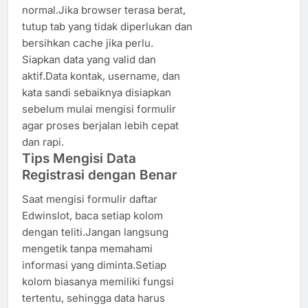
normal.Jika browser terasa berat,
tutup tab yang tidak diperlukan dan
bersihkan cache jika perlu.
Siapkan data yang valid dan
aktif.Data kontak, username, dan
kata sandi sebaiknya disiapkan
sebelum mulai mengisi formulir
agar proses berjalan lebih cepat
dan rapi.
Tips Mengisi Data
Registrasi dengan Benar
Saat mengisi formulir daftar
Edwinslot, baca setiap kolom
dengan teliti.Jangan langsung
mengetik tanpa memahami
informasi yang diminta.Setiap
kolom biasanya memiliki fungsi
tertentu, sehingga data harus