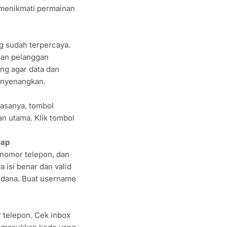
 menikmati permainan
ng sudah terpercaya.
anan pelanggan
ing agar data dan
enyenangkan.
iasanya, tombol
man utama. Klik tombol
kap
, nomor telepon, dan
a isi benar dan valid
n dana. Buat username
r telepon. Cek inbox