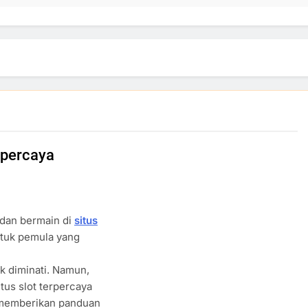
erpercaya
 dan bermain di
situs
tuk pemula yang
k diminati. Namun,
tus slot terpercaya
n memberikan panduan