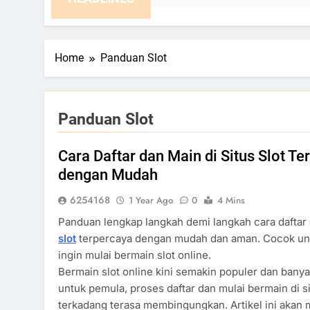
Home
Panduan Slot
Panduan Slot
Cara Daftar dan Main di Situs Slot T
dengan Mudah
6254168
1 Year Ago
0
4 Mins
Panduan lengkap langkah demi langkah cara daftar
slot
terpercaya dengan mudah dan aman. Cocok un
ingin mulai bermain slot online.
Bermain slot online kini semakin populer dan banya
untuk pemula, proses daftar dan mulai bermain di si
terkadang terasa membingungkan. Artikel ini aka