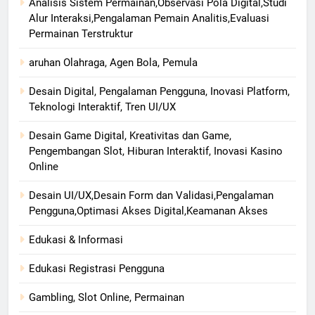
Analisis Sistem Permainan,Observasi Pola Digital,Studi
Alur Interaksi,Pengalaman Pemain Analitis,Evaluasi
Permainan Terstruktur
aruhan Olahraga, Agen Bola, Pemula
Desain Digital, Pengalaman Pengguna, Inovasi Platform,
Teknologi Interaktif, Tren UI/UX
Desain Game Digital, Kreativitas dan Game,
Pengembangan Slot, Hiburan Interaktif, Inovasi Kasino
Online
Desain UI/UX,Desain Form dan Validasi,Pengalaman
Pengguna,Optimasi Akses Digital,Keamanan Akses
Edukasi & Informasi
Edukasi Registrasi Pengguna
Gambling, Slot Online, Permainan