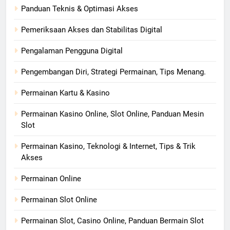
Panduan Teknis & Optimasi Akses
Pemeriksaan Akses dan Stabilitas Digital
Pengalaman Pengguna Digital
Pengembangan Diri, Strategi Permainan, Tips Menang.
Permainan Kartu & Kasino
Permainan Kasino Online, Slot Online, Panduan Mesin
Slot
Permainan Kasino, Teknologi & Internet, Tips & Trik
Akses
Permainan Online
Permainan Slot Online
Permainan Slot, Casino Online, Panduan Bermain Slot