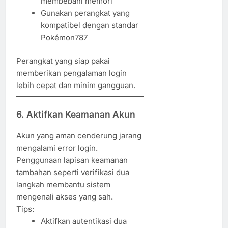
membebani memori
Gunakan perangkat yang
kompatibel dengan standar
Pokémon787
Perangkat yang siap pakai
memberikan pengalaman login
lebih cepat dan minim gangguan.
6. Aktifkan Keamanan Akun
Akun yang aman cenderung jarang
mengalami error login.
Penggunaan lapisan keamanan
tambahan seperti verifikasi dua
langkah membantu sistem
mengenali akses yang sah.
Tips:
Aktifkan autentikasi dua