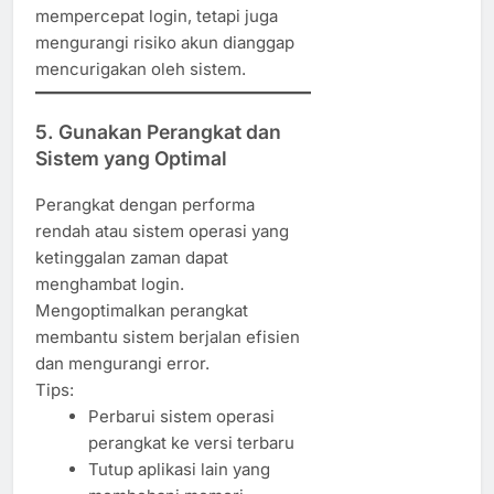
mempercepat login, tetapi juga
mengurangi risiko akun dianggap
mencurigakan oleh sistem.
5. Gunakan Perangkat dan
Sistem yang Optimal
Perangkat dengan performa
rendah atau sistem operasi yang
ketinggalan zaman dapat
menghambat login.
Mengoptimalkan perangkat
membantu sistem berjalan efisien
dan mengurangi error.
Tips:
Perbarui sistem operasi
perangkat ke versi terbaru
Tutup aplikasi lain yang