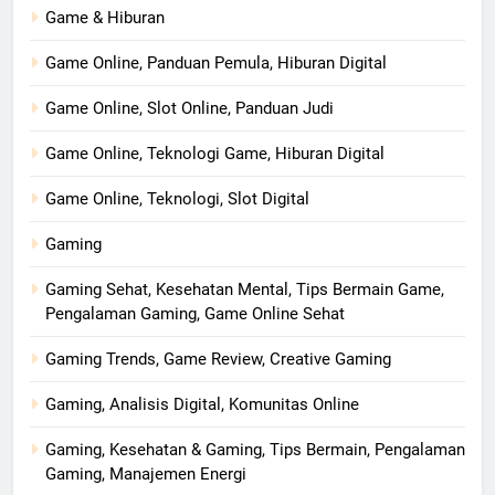
Game & Hiburan
Game Online, Panduan Pemula, Hiburan Digital
Game Online, Slot Online, Panduan Judi
Game Online, Teknologi Game, Hiburan Digital
Game Online, Teknologi, Slot Digital
Gaming
Gaming Sehat, Kesehatan Mental, Tips Bermain Game,
Pengalaman Gaming, Game Online Sehat
Gaming Trends, Game Review, Creative Gaming
Gaming, Analisis Digital, Komunitas Online
Gaming, Kesehatan & Gaming, Tips Bermain, Pengalaman
Gaming, Manajemen Energi