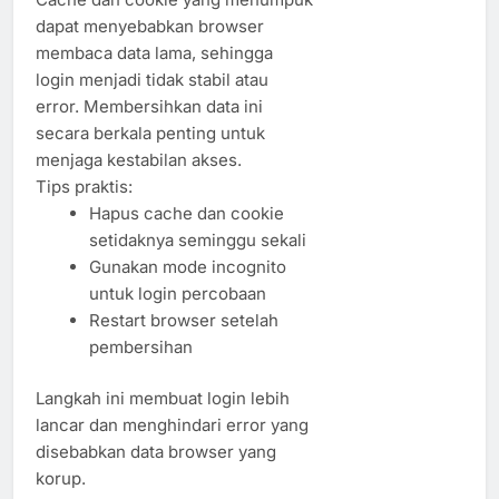
dapat menyebabkan browser
membaca data lama, sehingga
login menjadi tidak stabil atau
error. Membersihkan data ini
secara berkala penting untuk
menjaga kestabilan akses.
Tips praktis:
Hapus cache dan cookie
setidaknya seminggu sekali
Gunakan mode incognito
untuk login percobaan
Restart browser setelah
pembersihan
Langkah ini membuat login lebih
lancar dan menghindari error yang
disebabkan data browser yang
korup.