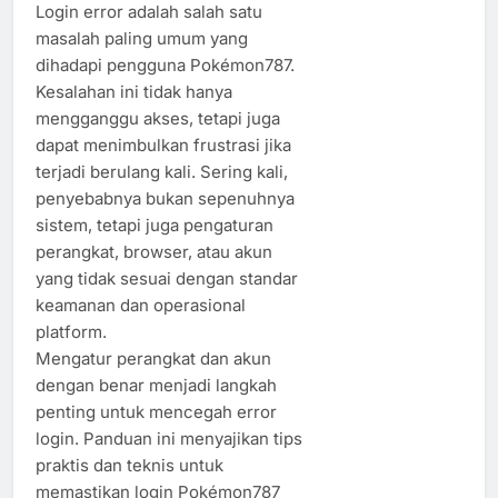
Login error adalah salah satu
masalah paling umum yang
dihadapi pengguna Pokémon787.
Kesalahan ini tidak hanya
mengganggu akses, tetapi juga
dapat menimbulkan frustrasi jika
terjadi berulang kali. Sering kali,
penyebabnya bukan sepenuhnya
sistem, tetapi juga pengaturan
perangkat, browser, atau akun
yang tidak sesuai dengan standar
keamanan dan operasional
platform.
Mengatur perangkat dan akun
dengan benar menjadi langkah
penting untuk mencegah error
login. Panduan ini menyajikan tips
praktis dan teknis untuk
memastikan login Pokémon787