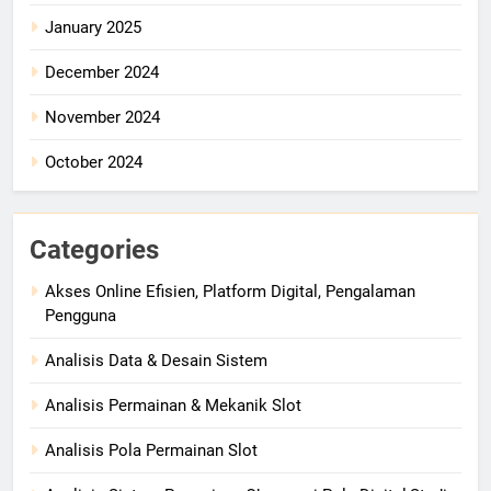
January 2025
December 2024
November 2024
October 2024
Categories
Akses Online Efisien, Platform Digital, Pengalaman
Pengguna
Analisis Data & Desain Sistem
Analisis Permainan & Mekanik Slot
Analisis Pola Permainan Slot