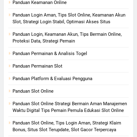
Panduan Keamanan Online
Panduan Login Aman, Tips Slot Online, Keamanan Akun
Slot, Strategi Login Stabil, Optimasi Akses Situs
Panduan Login, Keamanan Akun, Tips Bermain Online,
Proteksi Data, Strategi Pemain
Panduan Permainan & Analisis Togel
Panduan Permainan Slot
Panduan Platform & Evaluasi Pengguna
Panduan Slot Online
Panduan Slot Online Strategi Bermain Aman Manajemen
Waktu Digital Tips Pemain Pemula Edukasi Slot Online
Panduan Slot Online, Tips Login Aman, Strategi Klaim
Bonus, Situs Slot Terupdate, Slot Gacor Terpercaya