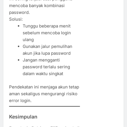
mencoba banyak kombinasi
password.
Solusi:
Tunggu beberapa menit
sebelum mencoba login
ulang
Gunakan jalur pemulihan
akun jika lupa password
Jangan mengganti
password terlalu sering
dalam waktu singkat
Pendekatan ini menjaga akun tetap
aman sekaligus mengurangi risiko
error login.
Kesimpulan