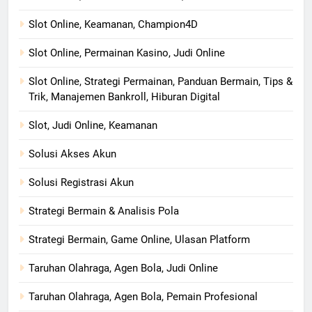
Slot Online, Keamanan, Champion4D
Slot Online, Permainan Kasino, Judi Online
Slot Online, Strategi Permainan, Panduan Bermain, Tips &
Trik, Manajemen Bankroll, Hiburan Digital
Slot, Judi Online, Keamanan
Solusi Akses Akun
Solusi Registrasi Akun
Strategi Bermain & Analisis Pola
Strategi Bermain, Game Online, Ulasan Platform
Taruhan Olahraga, Agen Bola, Judi Online
Taruhan Olahraga, Agen Bola, Pemain Profesional