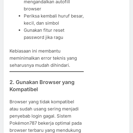
mengandalkan autofill
browser
Periksa kembali huruf besar,
kecil, dan simbol
Gunakan fitur reset
password jika ragu
Kebiasaan ini membantu
meminimalkan error teknis yang
seharusnya mudah dihindari.
2. Gunakan Browser yang
Kompatibel
Browser yang tidak kompatibel
atau sudah usang sering menjadi
penyebab login gagal. Sistem
Pokémon787 bekerja optimal pada
browser terbaru yang mendukung