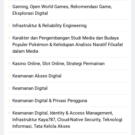
Gaming, Open World Games, Rekomendasi Game,
Eksplorasi Digital
Infrastruktur & Reliability Engineering
Karakter dan Pengembangan Studi Media dan Budaya
Populer Pokémon & Kehidupan Analisis Naratif Filsafat
dalam Media
Kasino Online, Slot Online, Strategi Permainan
Keamanan Akses Digital
Keamanan Digital
Keamanan Digital & Privasi Pengguna
Keamanan Digital, Identity & Access Management,
Infrastruktur Kaya787, Cloud-Native Security, Teknologi
Informasi, Tata Kelola Akses