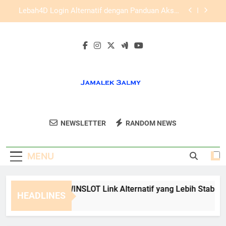
Skip
Daftar Edwinslot dan Tips Menghindari Kendala
to
Registrasi untuk Pengguna Baru
content
Daftar Lebah4D dan Tips Menghindari Kendala
Registrasi
Cara Memilih EDWINSLOT Link Alternatif yang
Lebih Stabil dan Aman
Lebah4D Login Alternatif dengan Panduan Akses
yang Aman untuk Pengguna
Daftar Edwinslot dan Tips Menghindari Kendala
Registrasi untuk Pengguna Baru
Jamalek 3almy
Ikuti Tips Kecantikan Dan Fashion Di
Daftar Lebah4D dan Tips Menghindari Kendala
NEWSLETTER
RANDOM NEWS
Registrasi
Jamalek 3almy.
MENU
ra Memilih EDWINSLOT Link Alternatif yang Lebih Stabil dan
HEADLINES
Month Ago