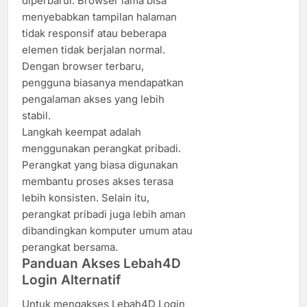
diperbarui. Browser lama bisa
menyebabkan tampilan halaman
tidak responsif atau beberapa
elemen tidak berjalan normal.
Dengan browser terbaru,
pengguna biasanya mendapatkan
pengalaman akses yang lebih
stabil.
Langkah keempat adalah
menggunakan perangkat pribadi.
Perangkat yang biasa digunakan
membantu proses akses terasa
lebih konsisten. Selain itu,
perangkat pribadi juga lebih aman
dibandingkan komputer umum atau
perangkat bersama.
Panduan Akses Lebah4D
Login Alternatif
Untuk mengakses Lebah4D Login