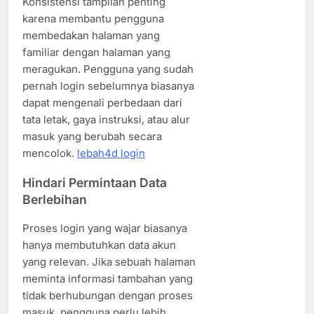
Konsistensi tampilan penting
karena membantu pengguna
membedakan halaman yang
familiar dengan halaman yang
meragukan. Pengguna yang sudah
pernah login sebelumnya biasanya
dapat mengenali perbedaan dari
tata letak, gaya instruksi, atau alur
masuk yang berubah secara
mencolok.
lebah4d login
Hindari Permintaan Data
Berlebihan
Proses login yang wajar biasanya
hanya membutuhkan data akun
yang relevan. Jika sebuah halaman
meminta informasi tambahan yang
tidak berhubungan dengan proses
masuk, pengguna perlu lebih