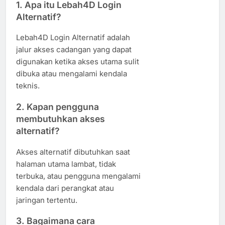
1. Apa itu Lebah4D Login
Alternatif?
Lebah4D Login Alternatif adalah
jalur akses cadangan yang dapat
digunakan ketika akses utama sulit
dibuka atau mengalami kendala
teknis.
2. Kapan pengguna
membutuhkan akses
alternatif?
Akses alternatif dibutuhkan saat
halaman utama lambat, tidak
terbuka, atau pengguna mengalami
kendala dari perangkat atau
jaringan tertentu.
3. Bagaimana cara