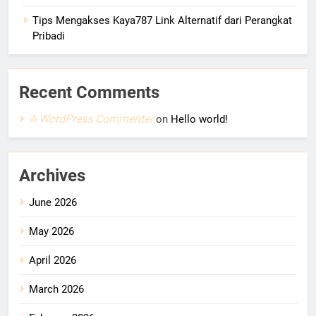
Tips Mengakses Kaya787 Link Alternatif dari Perangkat
Pribadi
Recent Comments
A WordPress Commenter
on
Hello world!
Archives
June 2026
May 2026
April 2026
March 2026