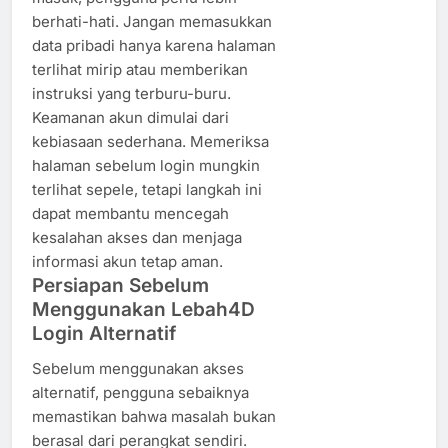
berhati-hati. Jangan memasukkan
data pribadi hanya karena halaman
terlihat mirip atau memberikan
instruksi yang terburu-buru.
Keamanan akun dimulai dari
kebiasaan sederhana. Memeriksa
halaman sebelum login mungkin
terlihat sepele, tetapi langkah ini
dapat membantu mencegah
kesalahan akses dan menjaga
informasi akun tetap aman.
Persiapan Sebelum
Menggunakan Lebah4D
Login Alternatif
Sebelum menggunakan akses
alternatif, pengguna sebaiknya
memastikan bahwa masalah bukan
berasal dari perangkat sendiri.