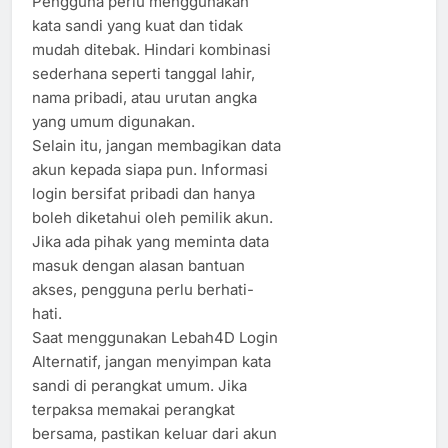
Pengguna perlu menggunakan
kata sandi yang kuat dan tidak
mudah ditebak. Hindari kombinasi
sederhana seperti tanggal lahir,
nama pribadi, atau urutan angka
yang umum digunakan.
Selain itu, jangan membagikan data
akun kepada siapa pun. Informasi
login bersifat pribadi dan hanya
boleh diketahui oleh pemilik akun.
Jika ada pihak yang meminta data
masuk dengan alasan bantuan
akses, pengguna perlu berhati-
hati.
Saat menggunakan Lebah4D Login
Alternatif, jangan menyimpan kata
sandi di perangkat umum. Jika
terpaksa memakai perangkat
bersama, pastikan keluar dari akun