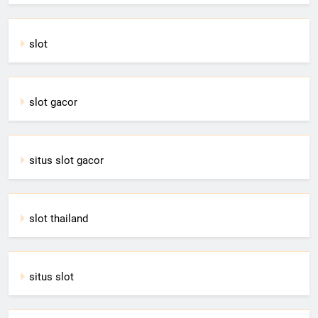
slot
slot gacor
situs slot gacor
slot thailand
situs slot