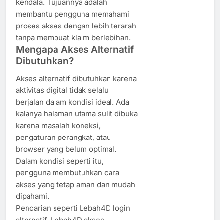
kendala. Tujuannya adalah
membantu pengguna memahami
proses akses dengan lebih terarah
tanpa membuat klaim berlebihan.
Mengapa Akses Alternatif
Dibutuhkan?
Akses alternatif dibutuhkan karena
aktivitas digital tidak selalu
berjalan dalam kondisi ideal. Ada
kalanya halaman utama sulit dibuka
karena masalah koneksi,
pengaturan perangkat, atau
browser yang belum optimal.
Dalam kondisi seperti itu,
pengguna membutuhkan cara
akses yang tetap aman dan mudah
dipahami.
Pencarian seperti Lebah4D login
alternatif, Lebah4D akses