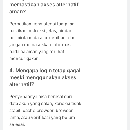
memastikan akses alternatif
aman?
Perhatikan konsistensi tampilan,
pastikan instruksi jelas, hindari
permintaan data berlebihan, dan
jangan memasukkan informasi
pada halaman yang terlihat
mencurigakan.
4. Mengapa login tetap gagal
meski menggunakan akses
alternatif?
Penyebabnya bisa berasal dari
data akun yang salah, koneksi tidak
stabil, cache browser, browser
lama, atau verifikasi yang belum
selesai.