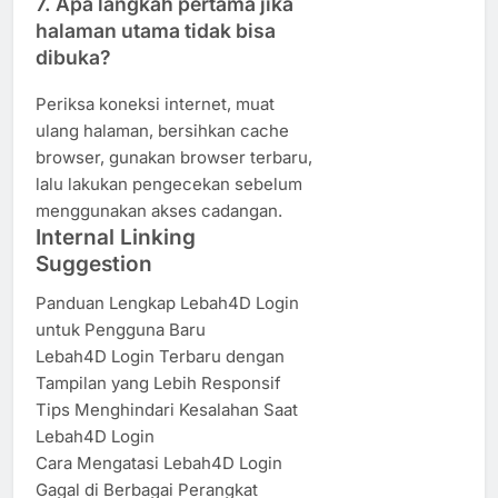
7. Apa langkah pertama jika
halaman utama tidak bisa
dibuka?
Periksa koneksi internet, muat
ulang halaman, bersihkan cache
browser, gunakan browser terbaru,
lalu lakukan pengecekan sebelum
menggunakan akses cadangan.
Internal Linking
Suggestion
Panduan Lengkap Lebah4D Login
untuk Pengguna Baru
Lebah4D Login Terbaru dengan
Tampilan yang Lebih Responsif
Tips Menghindari Kesalahan Saat
Lebah4D Login
Cara Mengatasi Lebah4D Login
Gagal di Berbagai Perangkat