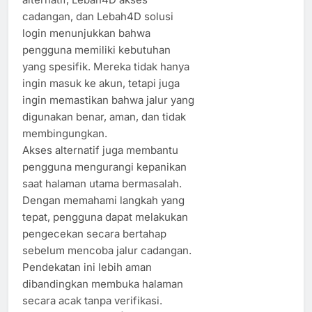
cadangan, dan Lebah4D solusi
login menunjukkan bahwa
pengguna memiliki kebutuhan
yang spesifik. Mereka tidak hanya
ingin masuk ke akun, tetapi juga
ingin memastikan bahwa jalur yang
digunakan benar, aman, dan tidak
membingungkan.
Akses alternatif juga membantu
pengguna mengurangi kepanikan
saat halaman utama bermasalah.
Dengan memahami langkah yang
tepat, pengguna dapat melakukan
pengecekan secara bertahap
sebelum mencoba jalur cadangan.
Pendekatan ini lebih aman
dibandingkan membuka halaman
secara acak tanpa verifikasi.