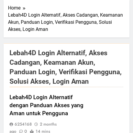
Home
Lebah4D Login Alternatif, Akses Cadangan, Keamanan
Akun, Panduan Login, Verifikasi Pengguna, Solusi
Akses, Login Aman
Lebah4D Login Alternatif, Akses
Cadangan, Keamanan Akun,
Panduan Login, Verifikasi Pengguna,
Solusi Akses, Login Aman
Lebah4D Login Alternatif
dengan Panduan Akses yang
Aman untuk Pengguna
6254168
2 months
ago
0
14 mins