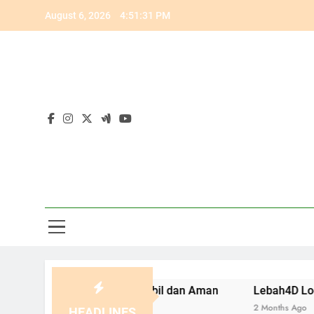
Skip
August 6, 2026
4:51:32 PM
to
content
Jam
Ikuti Tips
if yang Lebih Stabil dan Aman
Lebah4D Login Alternat
2 Months Ago
HEADLINES