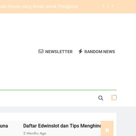
duan Akses yang Aman untuk Pengguna
endala Registrasi untuk Pengguna Baru
n Tips Menghindari Kendala Registrasi
lternatif yang Lebih Stabil dan Aman
NEWSLETTER
RANDOM NEWS
duan Akses yang Aman untuk Pengguna
endala Registrasi untuk Pengguna Baru
n Tips Menghindari Kendala Registrasi
ftar Edwinslot dan Tips Menghindari Kendala Registrasi untu
Months Ago