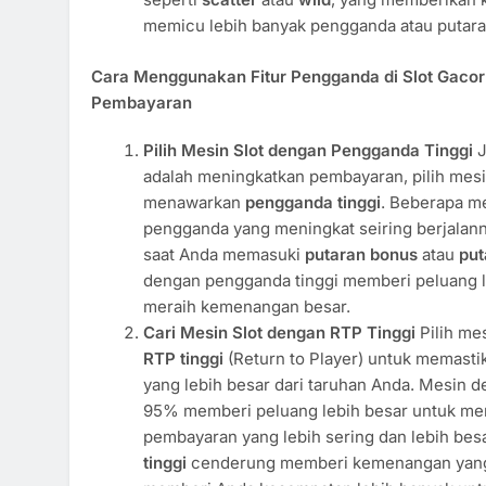
memicu lebih banyak pengganda atau putar
Cara Menggunakan Fitur Pengganda di Slot Gaco
Pembayaran
Pilih Mesin Slot dengan Pengganda Tinggi
J
adalah meningkatkan pembayaran, pilih mesi
menawarkan
pengganda tinggi
. Beberapa m
pengganda yang meningkat seiring berjalan
saat Anda memasuki
putaran bonus
atau
put
dengan pengganda tinggi memberi peluang l
meraih kemenangan besar.
Cari Mesin Slot dengan RTP Tinggi
Pilih mes
RTP tinggi
(Return to Player) untuk memast
yang lebih besar dari taruhan Anda. Mesin d
95% memberi peluang lebih besar untuk me
pembayaran yang lebih sering dan lebih be
tinggi
cenderung memberi kemenangan yang 