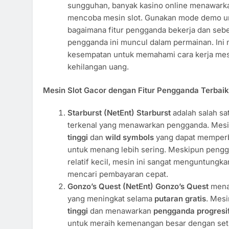
sungguhan, banyak kasino online menawar
mencoba mesin slot. Gunakan mode demo u
bagaimana fitur pengganda bekerja dan sebe
pengganda ini muncul dalam permainan. Ini
kesempatan untuk memahami cara kerja mesi
kehilangan uang.
Mesin Slot Gacor dengan Fitur Pengganda Terbaik
Starburst (NetEnt)
Starburst
adalah salah sat
terkenal yang menawarkan pengganda. Mesin
tinggi
dan
wild symbols
yang dapat memperb
untuk menang lebih sering. Meskipun pengga
relatif kecil, mesin ini sangat menguntungk
mencari pembayaran cepat.
Gonzo’s Quest (NetEnt)
Gonzo’s Quest
mena
yang meningkat selama
putaran gratis
. Mesi
tinggi
dan menawarkan
pengganda progresi
untuk meraih kemenangan besar dengan seti