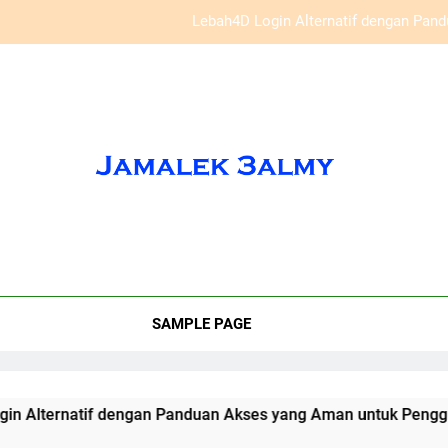
Lebah4D Login Alternatif dengan Pan
Daftar Edwinslot dan Tips Menghindari K
Daftar Lebah4D da
Cara Memilih EDWINSLOT Link A
Lebah4D Login Alternatif dengan Pan
Daftar Edwinslot dan Tips Menghindari K
alek 3almy
 Kecantikan Dan Fashion Di Jamalek 3almy.
Daftar Lebah4D da
SAMPLE PAGE
if dengan Panduan Akses yang Aman untuk Pengguna
Da
2 