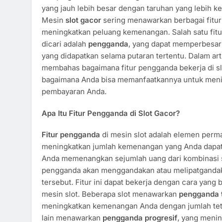
yang jauh lebih besar dengan taruhan yang lebih kec
Mesin
slot gacor
sering menawarkan berbagai fitu
meningkatkan peluang kemenangan. Salah satu fitu
dicari adalah
pengganda
, yang dapat memperbesa
yang didapatkan selama putaran tertentu. Dalam arti
membahas bagaimana fitur pengganda bekerja di sl
bagaimana Anda bisa memanfaatkannya untuk men
pembayaran Anda.
Apa Itu Fitur Pengganda di Slot Gacor?
Fitur pengganda
di mesin slot adalah elemen perm
meningkatkan jumlah kemenangan yang Anda dapatk
Anda memenangkan sejumlah uang dari kombinasi si
pengganda akan menggandakan atau melipatgand
tersebut. Fitur ini dapat bekerja dengan cara yang 
mesin slot. Beberapa slot menawarkan
pengganda 
meningkatkan kemenangan Anda dengan jumlah tet
lain menawarkan
pengganda progresif
, yang menin