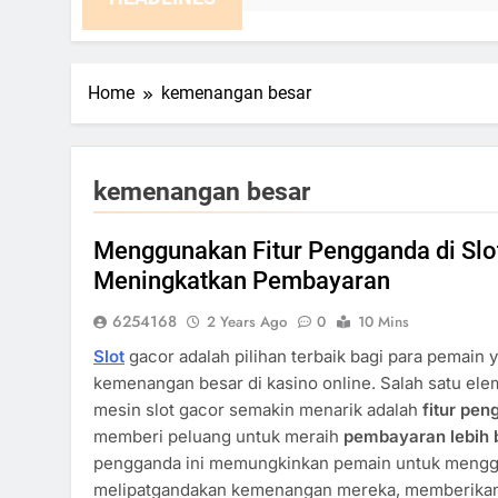
Home
kemenangan besar
kemenangan besar
Menggunakan Fitur Pengganda di Slo
Meningkatkan Pembayaran
6254168
2 Years Ago
0
10 Mins
Slot
gacor adalah pilihan terbaik bagi para pemain 
kemenangan besar di kasino online. Salah satu e
mesin slot gacor semakin menarik adalah
fitur pe
memberi peluang untuk meraih
pembayaran lebih 
pengganda ini memungkinkan pemain untuk mengg
melipatgandakan kemenangan mereka, memberikan