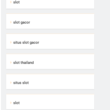
slot
slot gacor
situs slot gacor
slot thailand
situs slot
slot