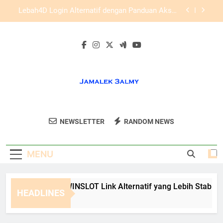
Skip
Daftar Edwinslot dan Tips Menghindari Kendala
to
Registrasi untuk Pengguna Baru
content
Daftar Lebah4D dan Tips Menghindari Kendala
Registrasi
Cara Memilih EDWINSLOT Link Alternatif yang
Lebih Stabil dan Aman
Lebah4D Login Alternatif dengan Panduan Akses
yang Aman untuk Pengguna
Daftar Edwinslot dan Tips Menghindari Kendala
Registrasi untuk Pengguna Baru
Jamalek 3almy
Ikuti Tips Kecantikan Dan Fashion Di
Daftar Lebah4D dan Tips Menghindari Kendala
NEWSLETTER
RANDOM NEWS
Registrasi
Jamalek 3almy.
MENU
ra Memilih EDWINSLOT Link Alternatif yang Lebih Stabil dan
HEADLINES
Month Ago