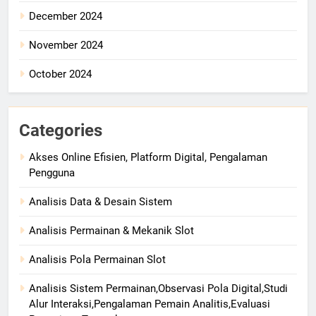
December 2024
November 2024
October 2024
Categories
Akses Online Efisien, Platform Digital, Pengalaman
Pengguna
Analisis Data & Desain Sistem
Analisis Permainan & Mekanik Slot
Analisis Pola Permainan Slot
Analisis Sistem Permainan,Observasi Pola Digital,Studi
Alur Interaksi,Pengalaman Pemain Analitis,Evaluasi