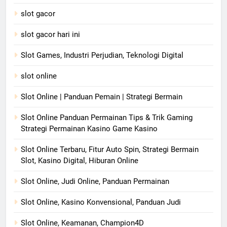
slot gacor
slot gacor hari ini
Slot Games, Industri Perjudian, Teknologi Digital
slot online
Slot Online | Panduan Pemain | Strategi Bermain
Slot Online Panduan Permainan Tips & Trik Gaming
Strategi Permainan Kasino Game Kasino
Slot Online Terbaru, Fitur Auto Spin, Strategi Bermain
Slot, Kasino Digital, Hiburan Online
Slot Online, Judi Online, Panduan Permainan
Slot Online, Kasino Konvensional, Panduan Judi
Slot Online, Keamanan, Champion4D