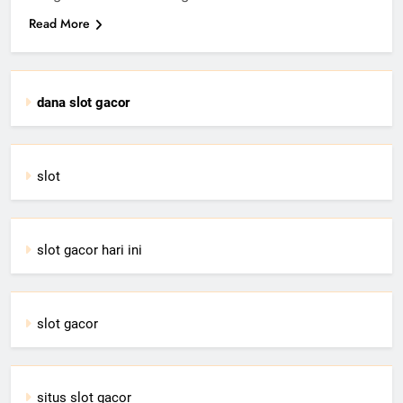
Read More
dana slot gacor
slot
slot gacor hari ini
slot gacor
situs slot gacor