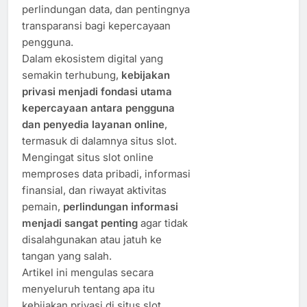
perlindungan data, dan pentingnya
transparansi bagi kepercayaan
pengguna.
Dalam ekosistem digital yang
semakin terhubung,
kebijakan
privasi menjadi fondasi utama
kepercayaan antara pengguna
dan penyedia layanan online
,
termasuk di dalamnya situs slot.
Mengingat situs slot online
memproses data pribadi, informasi
finansial, dan riwayat aktivitas
pemain,
perlindungan informasi
menjadi sangat penting
agar tidak
disalahgunakan atau jatuh ke
tangan yang salah.
Artikel ini mengulas secara
menyeluruh tentang apa itu
kebijakan privasi di situs slot