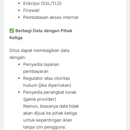
Enkripsi (SSL/TLS)
Firewall
Pembatasan akses internal
Berbagi Data dengan Pihak
Ketiga
Situs dapat membagikan data
dengan:
Penyedia layanan
pembayaran
Regulator atau otoritas
hukum (jika diperlukan)
Penyedia perangkat lunak
(game provider)
Namun, biasanya data tidak
akan dijual ke pihak ketiga
untuk kepentingan iklan
tanpa izin pengguna.