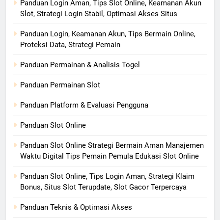
Panduan Login Aman, Tips Slot Online, Keamanan Akun
Slot, Strategi Login Stabil, Optimasi Akses Situs
Panduan Login, Keamanan Akun, Tips Bermain Online,
Proteksi Data, Strategi Pemain
Panduan Permainan & Analisis Togel
Panduan Permainan Slot
Panduan Platform & Evaluasi Pengguna
Panduan Slot Online
Panduan Slot Online Strategi Bermain Aman Manajemen
Waktu Digital Tips Pemain Pemula Edukasi Slot Online
Panduan Slot Online, Tips Login Aman, Strategi Klaim
Bonus, Situs Slot Terupdate, Slot Gacor Terpercaya
Panduan Teknis & Optimasi Akses