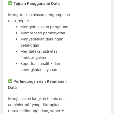
Tujuan Penggunaan Data
Menguraikan alasan pengumpulan
data, seperti:
Mengelola akun pengguna
Memproses pembayaran
Menyediakan dukungan
pelanggan
Mendeteksi aktivitas
mencurigakan
Keperluan analitik dan
peningkatan layanan
Perlindungan dan Keamanan
Data
Menjelaskan langkah teknis dan
administratif yang diterapkan
untuk melindungi data, seperti: