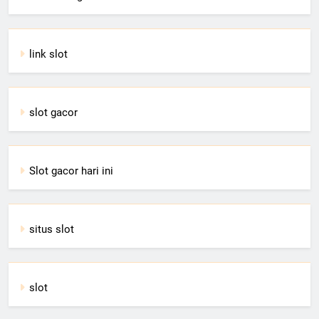
link slot
slot gacor
Slot gacor hari ini
situs slot
slot