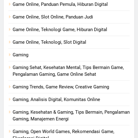
Game Online, Panduan Pemula, Hiburan Digital
Game Online, Slot Online, Panduan Judi
Game Online, Teknologi Game, Hiburan Digital
Game Online, Teknologi, Slot Digital
Gaming
Gaming Sehat, Kesehatan Mental, Tips Bermain Game,
Pengalaman Gaming, Game Online Sehat
Gaming Trends, Game Review, Creative Gaming
Gaming, Analisis Digital, Komunitas Online
Gaming, Kesehatan & Gaming, Tips Bermain, Pengalaman
Gaming, Manajemen Energi
Gaming, Open World Games, Rekomendasi Game,