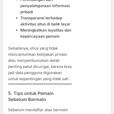
penyalahgunaan informasi
pribadi
Transparansi terhadap
aktivitas situs di balik layar
Meningkatkan loyalitas dan
kepercayaan pemain
Sebaliknya, situs yang tidak
mencantumkan kebijakan privasi
atau menyembunyikan detail
penting patut dicurigai, karena bisa
jadi data pengguna digunakan
untuk kepentingan yang tidak sah.
5. Tips untuk Pemain
Sebelum Bermain
Sebelum mendaftar atau bermain