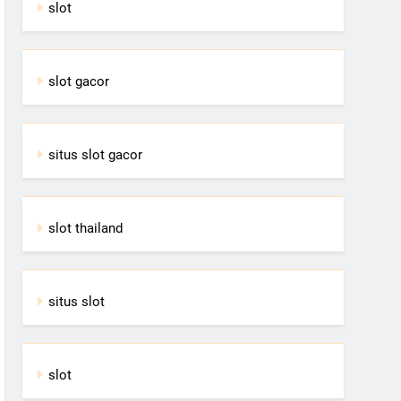
slot
slot gacor
situs slot gacor
slot thailand
situs slot
slot