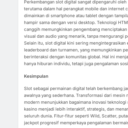
Perkembangan slot digital sangat dipengaruhi oleh
terutama dalam hal perangkat mobile dan internet ce
dimainkan di smartphone atau tablet dengan tampila
hampir sama dengan versi desktop. Teknologi HTM
canggih memungkinkan pengembang menciptakan s
visual dan audio yang menarik, tanpa mengurangi 
Selain itu, slot digital kini sering mengintegrasikan
leaderboard dan turnamen, yang memungkinkan pe
berinteraksi dengan komunitas global. Hal ini menj
hanya hiburan individu, tetapi juga pengalaman sos
Kesimpulan
Slot sebagai permainan digital telah berkembang ja
awalnya yang sederhana. Transformasi dari mesin m
modern menunjukkan bagaimana inovasi teknologi
kasino menjadi lebih interaktif, strategis, dan mena
seluruh dunia. Fitur-fitur seperti Wild, Scatter, puta
jackpot progresif memperkaya pengalaman bermai