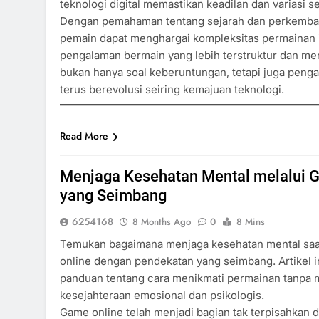
teknologi digital memastikan keadilan dan variasi se
Dengan pemahaman tentang sejarah dan perkemb
pemain dapat menghargai kompleksitas permainan 
pengalaman bermain yang lebih terstruktur dan me
bukan hanya soal keberuntungan, tetapi juga peng
terus berevolusi seiring kemajuan teknologi.
Read More
Menjaga Kesehatan Mental melalui 
yang Seimbang
6254168
8 Months Ago
0
8 Mins
Temukan bagaimana menjaga kesehatan mental sa
online dengan pendekatan yang seimbang. Artikel 
panduan tentang cara menikmati permainan tanpa
kesejahteraan emosional dan psikologis.
Game online telah menjadi bagian tak terpisahkan 