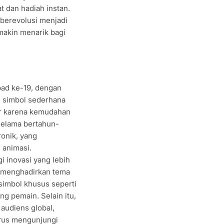
 dan hadiah instan.
 berevolusi menjadi
emakin menarik bagi
bad ke-19, dengan
n simbol sederhana
er karena kemudahan
Selama bertahun-
ronik, yang
 animasi.
i inovasi yang lebih
 menghadirkan tema
a simbol khusus seperti
 pemain. Selain itu,
audiens global,
rus mengunjungi