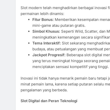
Slot modern telah menghadirkan berbagai inovasi 
permainan lebih dinamis:
Fitur Bonus:
Memberikan kesempatan menan
mini-game atau putaran gratis.
Simbol Khusus:
Seperti Wild, Scatter, dan M
meningkatkan kemenangan secara signifikan
Tema Interaktif:
Slot sekarang menghadirkan
budaya, atau petualangan yang membuat perm
Jackpot Progresif:
Beberapa slot digital me
yang terus meningkat hingga seorang pema
menciptakan sensasi kompetitif yang tinggi.
Inovasi ini tidak hanya menarik pemain baru tetap
minat pemain lama, karena setiap putaran selalu m
pengalaman yang berbeda.
Slot Digital dan Peran Teknologi