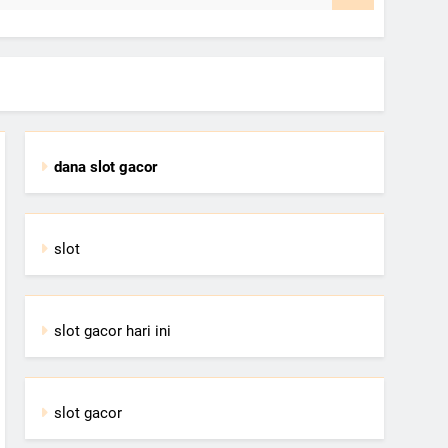
dana slot gacor
slot
slot gacor hari ini
slot gacor