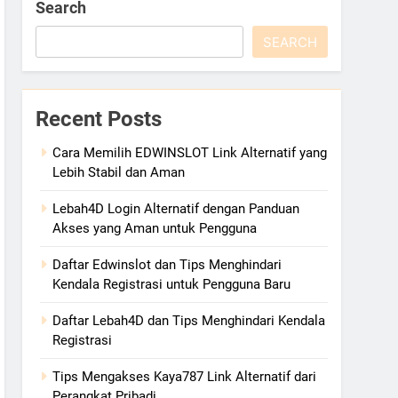
Search
SEARCH
Recent Posts
Cara Memilih EDWINSLOT Link Alternatif yang
Lebih Stabil dan Aman
Lebah4D Login Alternatif dengan Panduan
Akses yang Aman untuk Pengguna
Daftar Edwinslot dan Tips Menghindari
Kendala Registrasi untuk Pengguna Baru
Daftar Lebah4D dan Tips Menghindari Kendala
Registrasi
Tips Mengakses Kaya787 Link Alternatif dari
Perangkat Pribadi