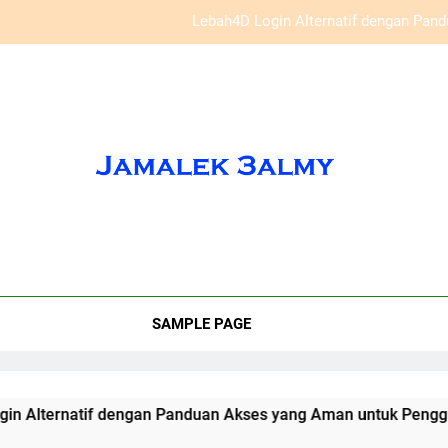
Lebah4D Login Alternatif dengan Pan
Daftar Edwinslot dan Tips Menghindari K
Daftar Lebah4D da
Cara Memilih EDWINSLOT Link A
Lebah4D Login Alternatif dengan Pan
Daftar Edwinslot dan Tips Menghindari K
alek 3almy
 Kecantikan Dan Fashion Di Jamalek 3almy.
Daftar Lebah4D da
SAMPLE PAGE
if dengan Panduan Akses yang Aman untuk Pengguna
D
2 