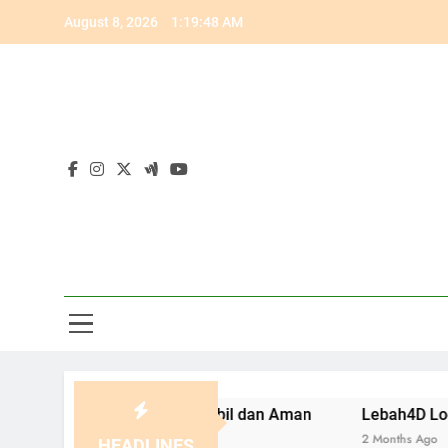
Skip
August 8, 2026
1:19:49 AM
to
content
Jam
Ikuti Tips
if yang Lebih Stabil dan Aman
Lebah4D Login Alternat
2 Months Ago
HEADLINES