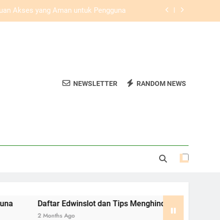
duan Akses yang Aman untuk Pengguna
endala Registrasi untuk Pengguna Baru
n Tips Menghindari Kendala Registrasi
lternatif yang Lebih Stabil dan Aman
NEWSLETTER
RANDOM NEWS
duan Akses yang Aman untuk Pengguna
endala Registrasi untuk Pengguna Baru
n Tips Menghindari Kendala Registrasi
aftar Edwinslot dan Tips Menghindari Kendala Registrasi unt
Months Ago