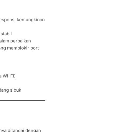
respons, kemungkinan
stabil
dalam perbaikan
ang memblokir port
a Wi-Fi)
dang sibuk
anya ditandai dengan