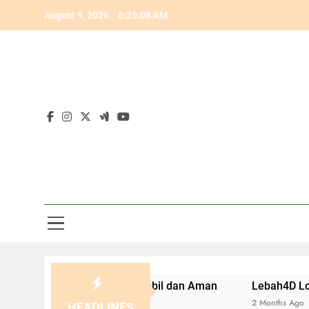
Skip
August 9, 2026
6:25:09 AM
to
content
Jam
Ikuti Tips
tif yang Lebih Stabil dan Aman
Lebah4D Login Alterna
2 Months Ago
HEADLINES