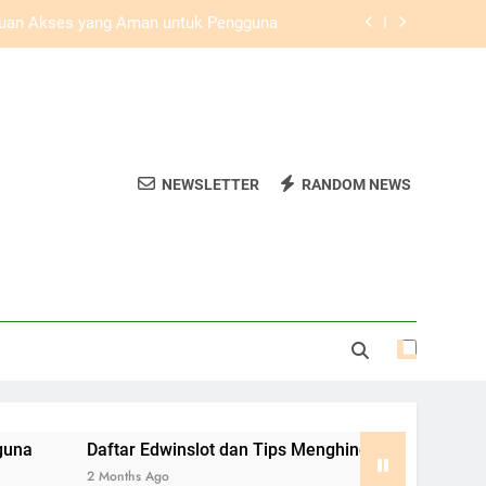
duan Akses yang Aman untuk Pengguna
endala Registrasi untuk Pengguna Baru
n Tips Menghindari Kendala Registrasi
lternatif yang Lebih Stabil dan Aman
NEWSLETTER
RANDOM NEWS
duan Akses yang Aman untuk Pengguna
endala Registrasi untuk Pengguna Baru
n Tips Menghindari Kendala Registrasi
aftar Edwinslot dan Tips Menghindari Kendala Registrasi unt
 Months Ago