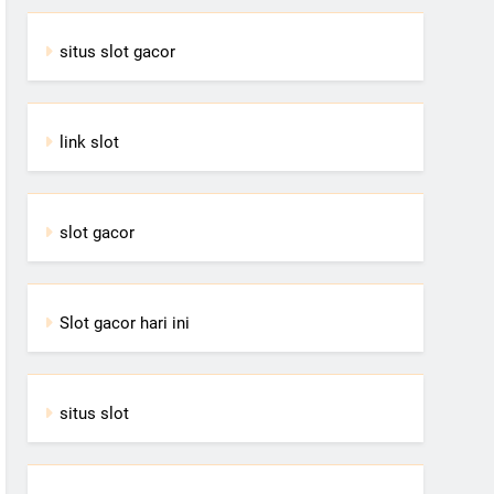
situs slot gacor
link slot
slot gacor
Slot gacor hari ini
situs slot