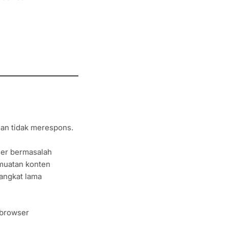
an tidak merespons.
ser bermasalah
emuatan konten
angkat lama
 browser