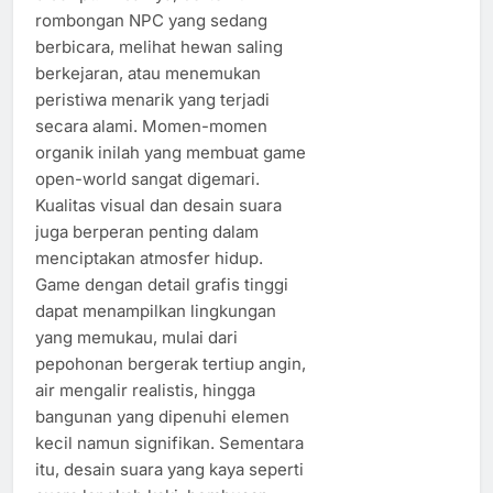
rombongan NPC yang sedang
berbicara, melihat hewan saling
berkejaran, atau menemukan
peristiwa menarik yang terjadi
secara alami. Momen-momen
organik inilah yang membuat game
open-world sangat digemari.
Kualitas visual dan desain suara
juga berperan penting dalam
menciptakan atmosfer hidup.
Game dengan detail grafis tinggi
dapat menampilkan lingkungan
yang memukau, mulai dari
pepohonan bergerak tertiup angin,
air mengalir realistis, hingga
bangunan yang dipenuhi elemen
kecil namun signifikan. Sementara
itu, desain suara yang kaya seperti