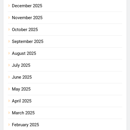
December 2025
November 2025
October 2025
September 2025
August 2025
July 2025
June 2025
May 2025
April 2025
March 2025
February 2025