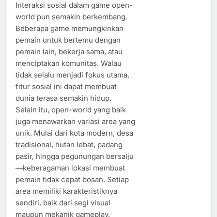
Interaksi sosial dalam game open-
world pun semakin berkembang.
Beberapa game memungkinkan
pemain untuk bertemu dengan
pemain lain, bekerja sama, atau
menciptakan komunitas. Walau
tidak selalu menjadi fokus utama,
fitur sosial ini dapat membuat
dunia terasa semakin hidup.
Selain itu, open-world yang baik
juga menawarkan variasi area yang
unik. Mulai dari kota modern, desa
tradisional, hutan lebat, padang
pasir, hingga pegunungan bersalju
—keberagaman lokasi membuat
pemain tidak cepat bosan. Setiap
area memiliki karakteristiknya
sendiri, baik dari segi visual
maupun mekanik gameplay.