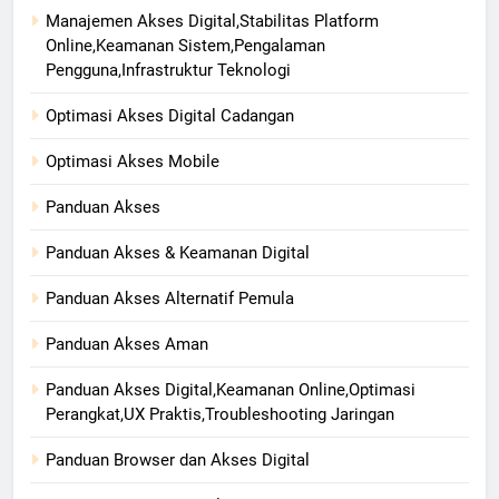
Manajemen Akses Digital,Stabilitas Platform
Online,Keamanan Sistem,Pengalaman
Pengguna,Infrastruktur Teknologi
Optimasi Akses Digital Cadangan
Optimasi Akses Mobile
Panduan Akses
Panduan Akses & Keamanan Digital
Panduan Akses Alternatif Pemula
Panduan Akses Aman
Panduan Akses Digital,Keamanan Online,Optimasi
Perangkat,UX Praktis,Troubleshooting Jaringan
Panduan Browser dan Akses Digital