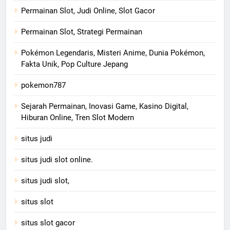
Permainan Slot, Judi Online, Slot Gacor
Permainan Slot, Strategi Permainan
Pokémon Legendaris, Misteri Anime, Dunia Pokémon,
Fakta Unik, Pop Culture Jepang
pokemon787
Sejarah Permainan, Inovasi Game, Kasino Digital,
Hiburan Online, Tren Slot Modern
situs judi
situs judi slot online.
situs judi slot,
situs slot
situs slot gacor