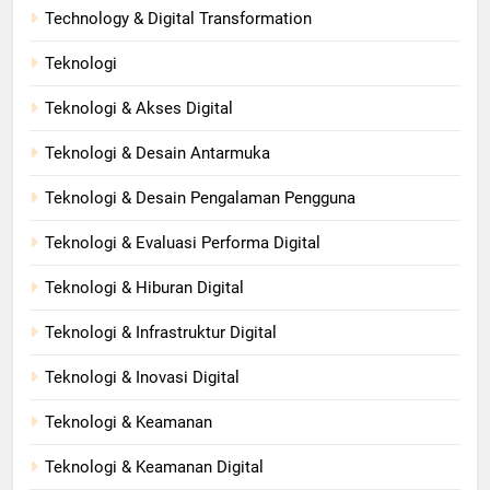
Technology & Digital Transformation
Teknologi
Teknologi & Akses Digital
Teknologi & Desain Antarmuka
Teknologi & Desain Pengalaman Pengguna
Teknologi & Evaluasi Performa Digital
Teknologi & Hiburan Digital
Teknologi & Infrastruktur Digital
Teknologi & Inovasi Digital
Teknologi & Keamanan
Teknologi & Keamanan Digital