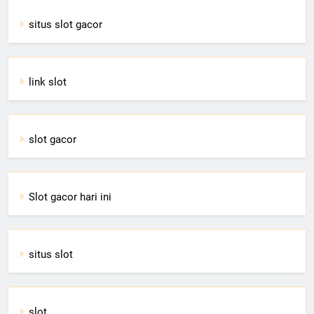
situs slot gacor
link slot
slot gacor
Slot gacor hari ini
situs slot
slot