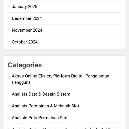
January 2025
December 2024
November 2024
October 2024
Categories
Akses Online Efisien, Platform Digital, Pengalaman
Pengguna
Analisis Data & Desain Sistem
Analisis Permainan & Mekanik Slot
Analisis Pola Permainan Slot