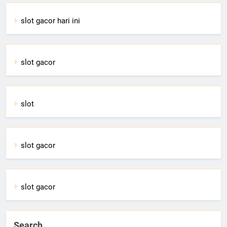
slot gacor hari ini
slot gacor
slot
slot gacor
slot gacor
Search