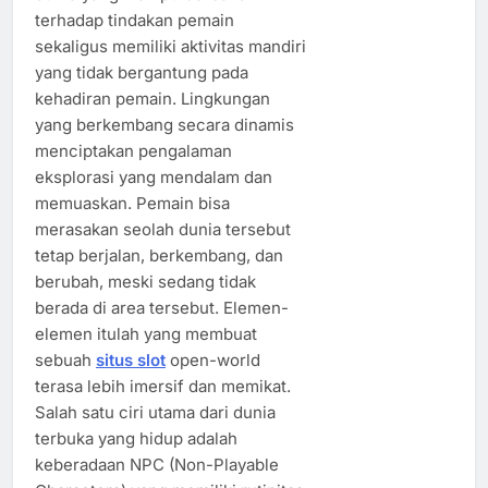
terhadap tindakan pemain
sekaligus memiliki aktivitas mandiri
yang tidak bergantung pada
kehadiran pemain. Lingkungan
yang berkembang secara dinamis
menciptakan pengalaman
eksplorasi yang mendalam dan
memuaskan. Pemain bisa
merasakan seolah dunia tersebut
tetap berjalan, berkembang, dan
berubah, meski sedang tidak
berada di area tersebut. Elemen-
elemen itulah yang membuat
sebuah
situs slot
open-world
terasa lebih imersif dan memikat.
Salah satu ciri utama dari dunia
terbuka yang hidup adalah
keberadaan NPC (Non-Playable