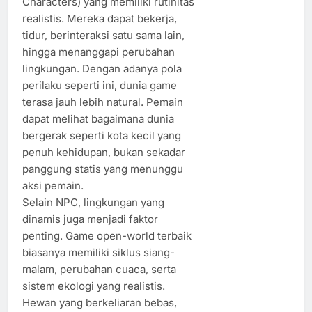
Characters) yang memiliki rutinitas
realistis. Mereka dapat bekerja,
tidur, berinteraksi satu sama lain,
hingga menanggapi perubahan
lingkungan. Dengan adanya pola
perilaku seperti ini, dunia game
terasa jauh lebih natural. Pemain
dapat melihat bagaimana dunia
bergerak seperti kota kecil yang
penuh kehidupan, bukan sekadar
panggung statis yang menunggu
aksi pemain.
Selain NPC, lingkungan yang
dinamis juga menjadi faktor
penting. Game open-world terbaik
biasanya memiliki siklus siang-
malam, perubahan cuaca, serta
sistem ekologi yang realistis.
Hewan yang berkeliaran bebas,