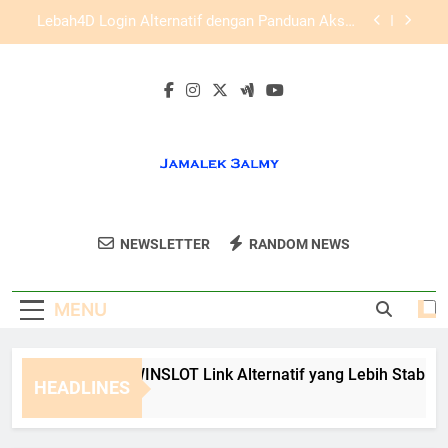
Skip
Daftar Edwinslot dan Tips Menghindari Kendala
to
Registrasi untuk Pengguna Baru
content
Daftar Lebah4D dan Tips Menghindari Kendala
Registrasi
Cara Memilih EDWINSLOT Link Alternatif yang
Lebih Stabil dan Aman
Lebah4D Login Alternatif dengan Panduan Akses
yang Aman untuk Pengguna
Daftar Edwinslot dan Tips Menghindari Kendala
Registrasi untuk Pengguna Baru
Jamalek 3almy
Ikuti Tips Kecantikan Dan Fashion Di
Daftar Lebah4D dan Tips Menghindari Kendala
NEWSLETTER
RANDOM NEWS
Registrasi
Jamalek 3almy.
MENU
ra Memilih EDWINSLOT Link Alternatif yang Lebih Stabil dan
HEADLINES
Month Ago