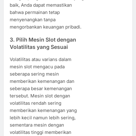
baik, Anda dapat memastikan
bahwa permainan tetap
menyenangkan tanpa
mengorbankan keuangan pribadi.
3.
Pilih Mesin Slot dengan
Volatilitas yang Sesuai
Volatilitas atau varians dalam
mesin slot mengacu pada
seberapa sering mesin
memberikan kemenangan dan
seberapa besar kemenangan
tersebut. Mesin slot dengan
volatilitas rendah sering
memberikan kemenangan yang
lebih kecil namun lebih sering,
sementara mesin dengan
volatilitas tinggi memberikan