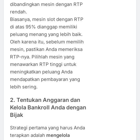
dibandingkan mesin dengan RTP
rendah.
Biasanya, mesin slot dengan RTP
di atas 95% dianggap memiliki
peluang menang yang lebih baik.
Oleh karena itu, sebelum memilih
mesin, pastikan Anda memeriksa
RTP-nya. Pilihlah mesin yang
menawarkan RTP tinggi untuk
meningkatkan peluang Anda
mendapatkan pembayaran yang
lebih sering.
2.
Tentukan Anggaran dan
Kelola Bankroll Anda dengan
Bijak
Strategi pertama yang harus Anda
terapkan adalah
mengelola