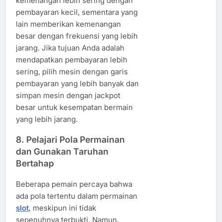
kemenangan lebih sering dengan
pembayaran kecil, sementara yang
lain memberikan kemenangan
besar dengan frekuensi yang lebih
jarang. Jika tujuan Anda adalah
mendapatkan pembayaran lebih
sering, pilih mesin dengan garis
pembayaran yang lebih banyak dan
simpan mesin dengan jackpot
besar untuk kesempatan bermain
yang lebih jarang.
8.
Pelajari Pola Permainan
dan Gunakan Taruhan
Bertahap
Beberapa pemain percaya bahwa
ada pola tertentu dalam permainan
slot
, meskipun ini tidak
sepenuhnya terbukti. Namun,