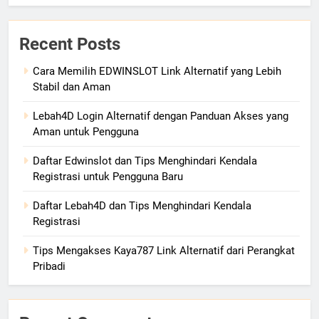
Recent Posts
Cara Memilih EDWINSLOT Link Alternatif yang Lebih
Stabil dan Aman
Lebah4D Login Alternatif dengan Panduan Akses yang
Aman untuk Pengguna
Daftar Edwinslot dan Tips Menghindari Kendala
Registrasi untuk Pengguna Baru
Daftar Lebah4D dan Tips Menghindari Kendala
Registrasi
Tips Mengakses Kaya787 Link Alternatif dari Perangkat
Pribadi