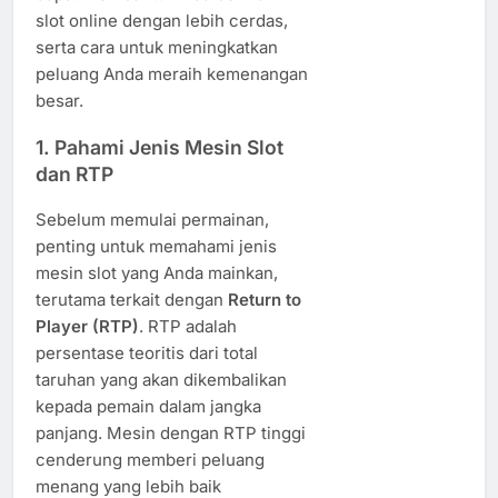
slot online dengan lebih cerdas,
serta cara untuk meningkatkan
peluang Anda meraih kemenangan
besar.
1.
Pahami Jenis Mesin Slot
dan RTP
Sebelum memulai permainan,
penting untuk memahami jenis
mesin slot yang Anda mainkan,
terutama terkait dengan
Return to
Player (RTP)
. RTP adalah
persentase teoritis dari total
taruhan yang akan dikembalikan
kepada pemain dalam jangka
panjang. Mesin dengan RTP tinggi
cenderung memberi peluang
menang yang lebih baik