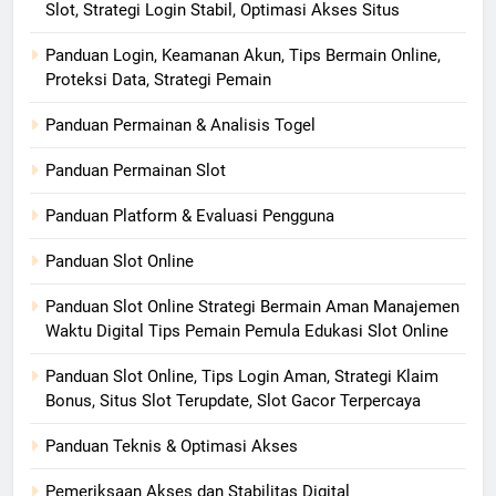
Slot, Strategi Login Stabil, Optimasi Akses Situs
Panduan Login, Keamanan Akun, Tips Bermain Online,
Proteksi Data, Strategi Pemain
Panduan Permainan & Analisis Togel
Panduan Permainan Slot
Panduan Platform & Evaluasi Pengguna
Panduan Slot Online
Panduan Slot Online Strategi Bermain Aman Manajemen
Waktu Digital Tips Pemain Pemula Edukasi Slot Online
Panduan Slot Online, Tips Login Aman, Strategi Klaim
Bonus, Situs Slot Terupdate, Slot Gacor Terpercaya
Panduan Teknis & Optimasi Akses
Pemeriksaan Akses dan Stabilitas Digital