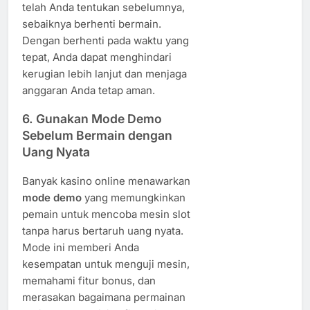
telah Anda tentukan sebelumnya,
sebaiknya berhenti bermain.
Dengan berhenti pada waktu yang
tepat, Anda dapat menghindari
kerugian lebih lanjut dan menjaga
anggaran Anda tetap aman.
6.
Gunakan Mode Demo
Sebelum Bermain dengan
Uang Nyata
Banyak kasino online menawarkan
mode demo
yang memungkinkan
pemain untuk mencoba mesin slot
tanpa harus bertaruh uang nyata.
Mode ini memberi Anda
kesempatan untuk menguji mesin,
memahami fitur bonus, dan
merasakan bagaimana permainan