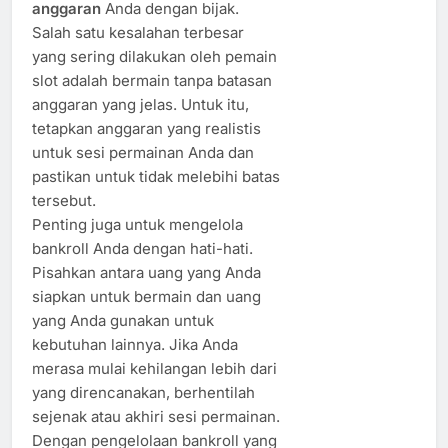
anggaran
Anda dengan bijak.
Salah satu kesalahan terbesar
yang sering dilakukan oleh pemain
slot adalah bermain tanpa batasan
anggaran yang jelas. Untuk itu,
tetapkan anggaran yang realistis
untuk sesi permainan Anda dan
pastikan untuk tidak melebihi batas
tersebut.
Penting juga untuk mengelola
bankroll Anda dengan hati-hati.
Pisahkan antara uang yang Anda
siapkan untuk bermain dan uang
yang Anda gunakan untuk
kebutuhan lainnya. Jika Anda
merasa mulai kehilangan lebih dari
yang direncanakan, berhentilah
sejenak atau akhiri sesi permainan.
Dengan pengelolaan bankroll yang