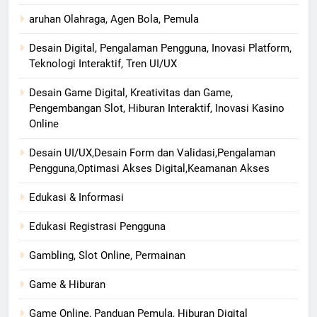
aruhan Olahraga, Agen Bola, Pemula
Desain Digital, Pengalaman Pengguna, Inovasi Platform,
Teknologi Interaktif, Tren UI/UX
Desain Game Digital, Kreativitas dan Game,
Pengembangan Slot, Hiburan Interaktif, Inovasi Kasino
Online
Desain UI/UX,Desain Form dan Validasi,Pengalaman
Pengguna,Optimasi Akses Digital,Keamanan Akses
Edukasi & Informasi
Edukasi Registrasi Pengguna
Gambling, Slot Online, Permainan
Game & Hiburan
Game Online, Panduan Pemula, Hiburan Digital