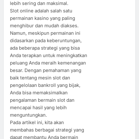
lebih sering dan maksimal.
Slot online adalah salah satu
permainan kasino yang paling
menghibur dan mudah diakses.
Namun, meskipun permainan ini
didasarkan pada keberuntungan,
ada beberapa strategi yang bisa
Anda terapkan untuk meningkatkan
peluang Anda meraih kemenangan
besar. Dengan pemahaman yang
baik tentang mesin slot dan
pengelolaan bankroll yang bijak,
Anda bisa memaksimalkan
pengalaman bermain slot dan
mencapai hasil yang lebih
menguntungkan.
Pada artikel ini, kita akan
membahas berbagai strategi yang
dapat membantu Anda bermain