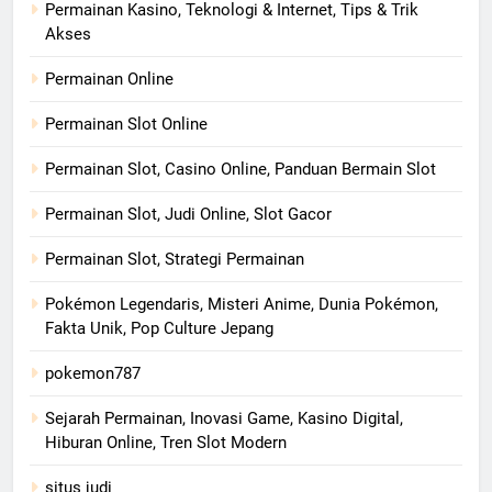
Permainan Kasino, Teknologi & Internet, Tips & Trik
Akses
Permainan Online
Permainan Slot Online
Permainan Slot, Casino Online, Panduan Bermain Slot
Permainan Slot, Judi Online, Slot Gacor
Permainan Slot, Strategi Permainan
Pokémon Legendaris, Misteri Anime, Dunia Pokémon,
Fakta Unik, Pop Culture Jepang
pokemon787
Sejarah Permainan, Inovasi Game, Kasino Digital,
Hiburan Online, Tren Slot Modern
situs judi