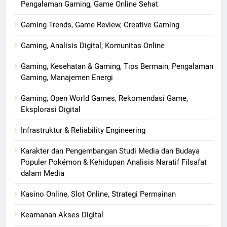
Pengalaman Gaming, Game Online Sehat
Gaming Trends, Game Review, Creative Gaming
Gaming, Analisis Digital, Komunitas Online
Gaming, Kesehatan & Gaming, Tips Bermain, Pengalaman
Gaming, Manajemen Energi
Gaming, Open World Games, Rekomendasi Game,
Eksplorasi Digital
Infrastruktur & Reliability Engineering
Karakter dan Pengembangan Studi Media dan Budaya
Populer Pokémon & Kehidupan Analisis Naratif Filsafat
dalam Media
Kasino Online, Slot Online, Strategi Permainan
Keamanan Akses Digital