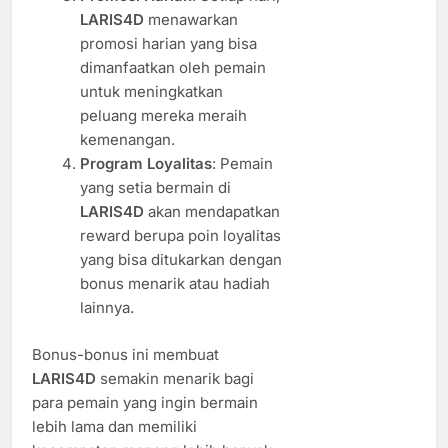
LARIS4D
menawarkan
promosi harian yang bisa
dimanfaatkan oleh pemain
untuk meningkatkan
peluang mereka meraih
kemenangan.
Program Loyalitas
: Pemain
yang setia bermain di
LARIS4D
akan mendapatkan
reward berupa poin loyalitas
yang bisa ditukarkan dengan
bonus menarik atau hadiah
lainnya.
Bonus-bonus ini membuat
LARIS4D
semakin menarik bagi
para pemain yang ingin bermain
lebih lama dan memiliki