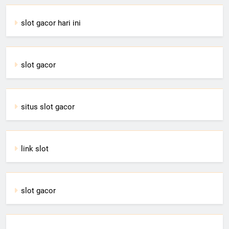
slot gacor hari ini
slot gacor
situs slot gacor
link slot
slot gacor