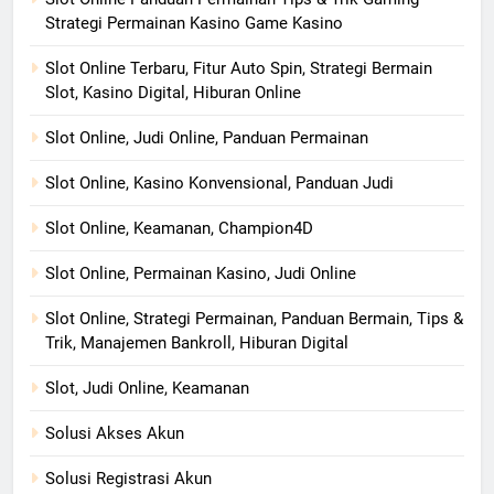
Strategi Permainan Kasino Game Kasino
Slot Online Terbaru, Fitur Auto Spin, Strategi Bermain
Slot, Kasino Digital, Hiburan Online
Slot Online, Judi Online, Panduan Permainan
Slot Online, Kasino Konvensional, Panduan Judi
Slot Online, Keamanan, Champion4D
Slot Online, Permainan Kasino, Judi Online
Slot Online, Strategi Permainan, Panduan Bermain, Tips &
Trik, Manajemen Bankroll, Hiburan Digital
Slot, Judi Online, Keamanan
Solusi Akses Akun
Solusi Registrasi Akun