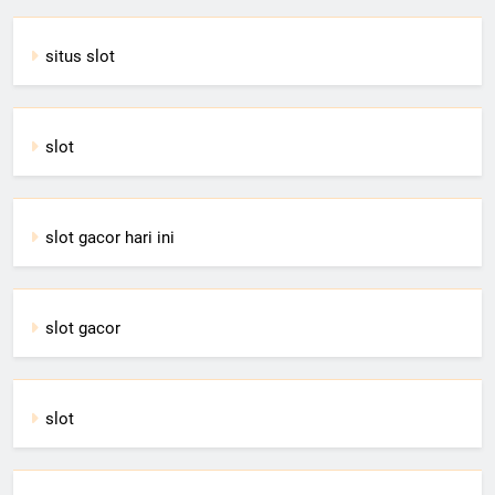
situs slot
slot
slot gacor hari ini
slot gacor
slot