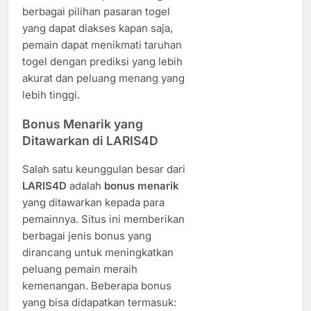
berbagai pilihan pasaran togel
yang dapat diakses kapan saja,
pemain dapat menikmati taruhan
togel dengan prediksi yang lebih
akurat dan peluang menang yang
lebih tinggi.
Bonus Menarik yang
Ditawarkan di LARIS4D
Salah satu keunggulan besar dari
LARIS4D
adalah
bonus menarik
yang ditawarkan kepada para
pemainnya. Situs ini memberikan
berbagai jenis bonus yang
dirancang untuk meningkatkan
peluang pemain meraih
kemenangan. Beberapa bonus
yang bisa didapatkan termasuk: