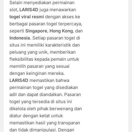
Selain menyediakan permainan
slot,
LARIS4D
juga menawarkan
togel viral resmi
dengan akses ke
berbagai pasaran togel terpercaya,
seperti
Singapore
,
Hong Kong
, dan
Indonesia
. Setiap pasaran togel di
situs ini memiliki karakteristik dan
peluang yang unik, memberikan
fleksibilitas kepada pemain untuk
memilih pasaran yang sesuai
dengan keinginan mereka.
LARIS4D
memastikan bahwa
permainan togel yang disediakan
adil dan dapat diandalkan. Pasaran
togel yang tersedia di situs ini
dikelola oleh pihak berwenang dan
diatur dengan ketat untuk
memastikan hasil yang transparan
dan tidak dimanipulasi. Dengan