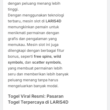
dengan peluang menang lebih
tinggi.
Dengan menggunakan teknologi
terbaru, mesin slot di
LARIS4D
memungkinkan pemain untuk
menikmati permainan dengan
grafis dan pengalaman yang
memukau. Mesin slot ini juga
dilengkapi dengan berbagai fitur
bonus, seperti
free spins
,
wild
symbols
, dan
scatter symbols
,
yang membuat permainan lebih
seru dan memberikan lebih banyak
peluang menang tanpa harus
mengeluarkan banyak modal.
Togel Viral Resmi: Pasaran
Togel Terpercaya di LARIS4D