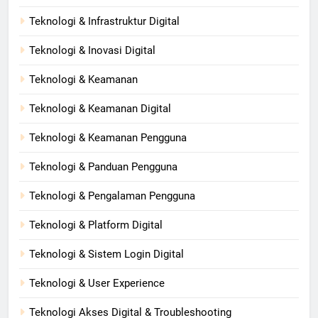
Teknologi & Infrastruktur Digital
Teknologi & Inovasi Digital
Teknologi & Keamanan
Teknologi & Keamanan Digital
Teknologi & Keamanan Pengguna
Teknologi & Panduan Pengguna
Teknologi & Pengalaman Pengguna
Teknologi & Platform Digital
Teknologi & Sistem Login Digital
Teknologi & User Experience
Teknologi Akses Digital & Troubleshooting