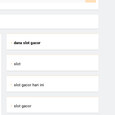
dana slot gacor
slot
slot gacor hari ini
slot gacor