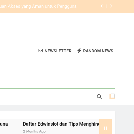
duan Akses yang Aman untuk Pengguna
endala Registrasi untuk Pengguna Baru
n Tips Menghindari Kendala Registrasi
lternatif yang Lebih Stabil dan Aman
NEWSLETTER
RANDOM NEWS
duan Akses yang Aman untuk Pengguna
endala Registrasi untuk Pengguna Baru
n Tips Menghindari Kendala Registrasi
aftar Edwinslot dan Tips Menghindari Kendala Registrasi unt
Months Ago