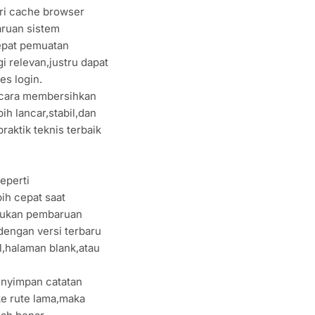
ri cache browser
aruan sistem
epat pemuatan
i relevan,justru dapat
s login.
 cara membersihkan
h lancar,stabil,dan
aktik teknis terbaik
eperti
bih cepat saat
akukan pembaruan
dengan versi terbaru
l,halaman blank,atau
enyimpan catatan
e rute lama,maka