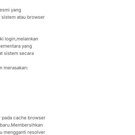
resmi yang
n sistem atau browser
i login,melainkan
 sementara yang
t sistem secara
n merasakan:
ar pada cache browser
erbaru.Membersihkan
lu mengganti resolver