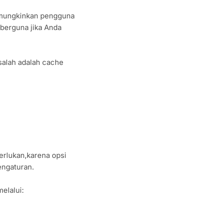
memungkinkan pengguna
 berguna jika Anda
salah adalah cache
erlukan,karena opsi
engaturan.
elalui: