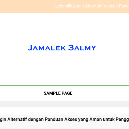
Lebah4D Login Alternatif dengan Pan
Daftar Edwinslot dan Tips Menghindari K
Daftar Lebah4D da
Cara Memilih EDWINSLOT Link A
Lebah4D Login Alternatif dengan Pan
Daftar Edwinslot dan Tips Menghindari K
alek 3almy
 Kecantikan Dan Fashion Di Jamalek 3almy.
Daftar Lebah4D da
SAMPLE PAGE
if dengan Panduan Akses yang Aman untuk Pengguna
D
2 