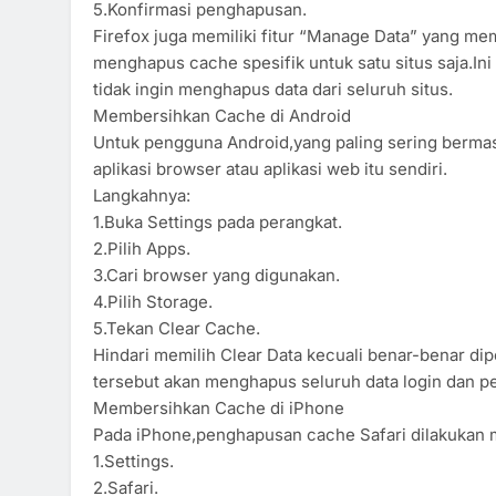
5.Konfirmasi penghapusan.
Firefox juga memiliki fitur “Manage Data” yang 
menghapus cache spesifik untuk satu situs saja.Ini
tidak ingin menghapus data dari seluruh situs.
Membersihkan Cache di Android
Untuk pengguna Android,yang paling sering berma
aplikasi browser atau aplikasi web itu sendiri.
Langkahnya:
1.Buka Settings pada perangkat.
2.Pilih Apps.
3.Cari browser yang digunakan.
4.Pilih Storage.
5.Tekan Clear Cache.
Hindari memilih Clear Data kecuali benar-benar dip
tersebut akan menghapus seluruh data login dan p
Membersihkan Cache di iPhone
Pada iPhone,penghapusan cache Safari dilakukan m
1.Settings.
2.Safari.