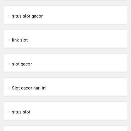
situs slot gacor
link slot
slot gacor
Slot gacor hari ini
situs slot