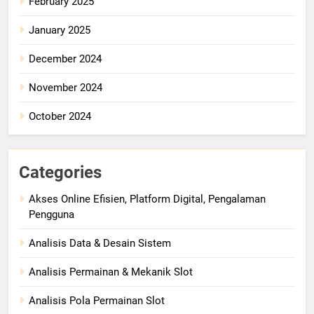
February 2025
January 2025
December 2024
November 2024
October 2024
Categories
Akses Online Efisien, Platform Digital, Pengalaman
Pengguna
Analisis Data & Desain Sistem
Analisis Permainan & Mekanik Slot
Analisis Pola Permainan Slot