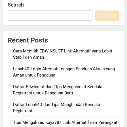
Search
SEARCH
Recent Posts
Cara Memilih EDWINSLOT Link Alternatif yang Lebih
Stabil dan Aman
Lebah4D Login Alternatif dengan Panduan Akses yang
Aman untuk Pengguna
Daftar Edwinslot dan Tips Menghindari Kendala
Registrasi untuk Pengguna Baru
Daftar Lebah4D dan Tips Menghindari Kendala
Registrasi
Tips Mengakses Kaya787 Link Alternatif dari Perangkat