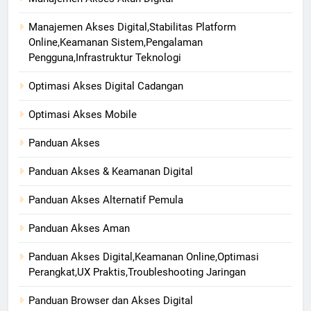
Manajemen Akses Digital,Stabilitas Platform
Online,Keamanan Sistem,Pengalaman
Pengguna,Infrastruktur Teknologi
Optimasi Akses Digital Cadangan
Optimasi Akses Mobile
Panduan Akses
Panduan Akses & Keamanan Digital
Panduan Akses Alternatif Pemula
Panduan Akses Aman
Panduan Akses Digital,Keamanan Online,Optimasi
Perangkat,UX Praktis,Troubleshooting Jaringan
Panduan Browser dan Akses Digital