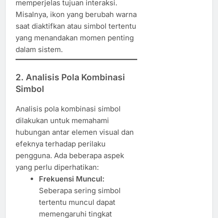
memperjelas tujuan interaksi.
Misalnya, ikon yang berubah warna
saat diaktifkan atau simbol tertentu
yang menandakan momen penting
dalam sistem.
2. Analisis Pola Kombinasi
Simbol
Analisis pola kombinasi simbol
dilakukan untuk memahami
hubungan antar elemen visual dan
efeknya terhadap perilaku
pengguna. Ada beberapa aspek
yang perlu diperhatikan:
Frekuensi Muncul:
Seberapa sering simbol
tertentu muncul dapat
memengaruhi tingkat