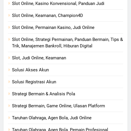
Slot Online, Kasino Konvensional, Panduan Judi
Slot Online, Keamanan, Champion4D
Slot Online, Permainan Kasino, Judi Online
Slot Online, Strategi Permainan, Panduan Bermain, Tips &
Trik, Manajemen Bankroll, Hiburan Digital
Slot, Judi Online, Keamanan
Solusi Akses Akun
Solusi Registrasi Akun
Strategi Bermain & Analisis Pola
Strategi Bermain, Game Online, Ulasan Platform
Taruhan Olahraga, Agen Bola, Judi Online
Taruhan Olahraga, Agen Bola, Pemain Profesional