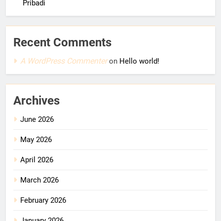
Pribadi
Recent Comments
A WordPress Commenter
on
Hello world!
Archives
June 2026
May 2026
April 2026
March 2026
February 2026
January 2026