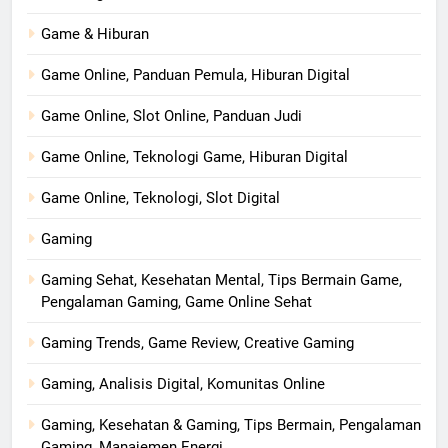
Game & Hiburan
Game Online, Panduan Pemula, Hiburan Digital
Game Online, Slot Online, Panduan Judi
Game Online, Teknologi Game, Hiburan Digital
Game Online, Teknologi, Slot Digital
Gaming
Gaming Sehat, Kesehatan Mental, Tips Bermain Game,
Pengalaman Gaming, Game Online Sehat
Gaming Trends, Game Review, Creative Gaming
Gaming, Analisis Digital, Komunitas Online
Gaming, Kesehatan & Gaming, Tips Bermain, Pengalaman
Gaming, Manajemen Energi