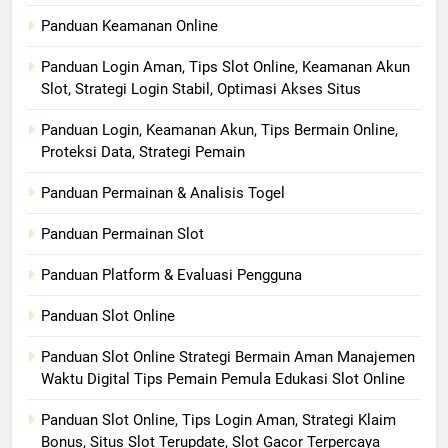
Panduan Keamanan Online
Panduan Login Aman, Tips Slot Online, Keamanan Akun
Slot, Strategi Login Stabil, Optimasi Akses Situs
Panduan Login, Keamanan Akun, Tips Bermain Online,
Proteksi Data, Strategi Pemain
Panduan Permainan & Analisis Togel
Panduan Permainan Slot
Panduan Platform & Evaluasi Pengguna
Panduan Slot Online
Panduan Slot Online Strategi Bermain Aman Manajemen
Waktu Digital Tips Pemain Pemula Edukasi Slot Online
Panduan Slot Online, Tips Login Aman, Strategi Klaim
Bonus, Situs Slot Terupdate, Slot Gacor Terpercaya