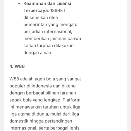
Keamanan dan Lisensi
Terpercaya
: 188BET
dilisensikan oleh
pemerintah yang mengatur
perjudian internasional,
memberikan jaminan bahwa
setiap taruhan dilakukan
dengan aman.
4.
W88
W88 adalah agen bola yang sangat
populer di Indonesia dan dikenal
dengan berbagai pilihan taruhan
sepak bola yang lengkap. Platform
ini menawarkan taruhan untuk liga-
liga utama di dunia, mulai dari liga
domestik hingga pertandingan
internasional, serta berbagai jenis