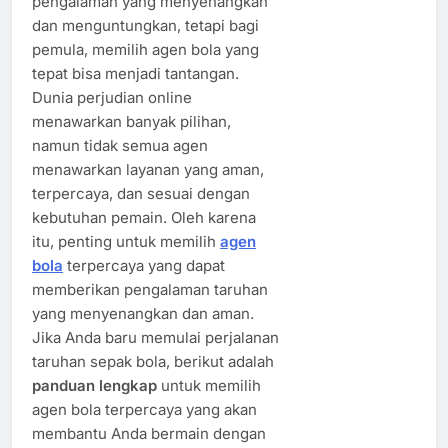
pengalaman yang menyenangkan
dan menguntungkan, tetapi bagi
pemula, memilih agen bola yang
tepat bisa menjadi tantangan.
Dunia perjudian online
menawarkan banyak pilihan,
namun tidak semua agen
menawarkan layanan yang aman,
terpercaya, dan sesuai dengan
kebutuhan pemain. Oleh karena
itu, penting untuk memilih
agen
bola
terpercaya yang dapat
memberikan pengalaman taruhan
yang menyenangkan dan aman.
Jika Anda baru memulai perjalanan
taruhan sepak bola, berikut adalah
panduan lengkap
untuk memilih
agen bola terpercaya yang akan
membantu Anda bermain dengan