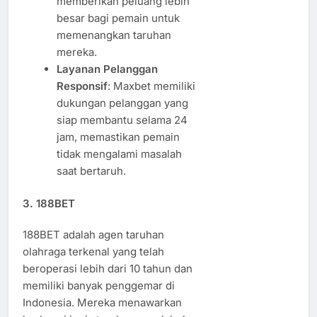
memberikan peluang lebih
besar bagi pemain untuk
memenangkan taruhan
mereka.
Layanan Pelanggan
Responsif
: Maxbet memiliki
dukungan pelanggan yang
siap membantu selama 24
jam, memastikan pemain
tidak mengalami masalah
saat bertaruh.
3.
188BET
188BET adalah agen taruhan
olahraga terkenal yang telah
beroperasi lebih dari 10 tahun dan
memiliki banyak penggemar di
Indonesia. Mereka menawarkan