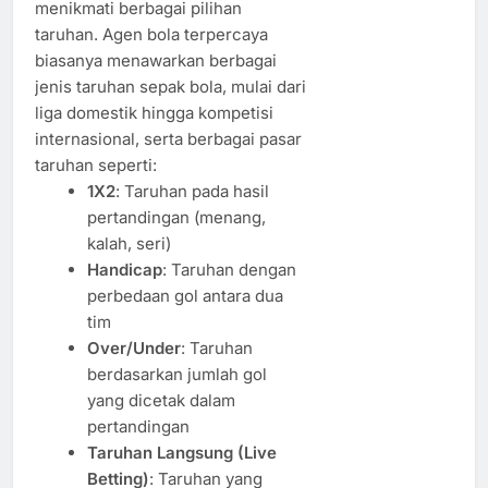
menikmati berbagai pilihan
taruhan. Agen bola terpercaya
biasanya menawarkan berbagai
jenis taruhan sepak bola, mulai dari
liga domestik hingga kompetisi
internasional, serta berbagai pasar
taruhan seperti:
1X2
: Taruhan pada hasil
pertandingan (menang,
kalah, seri)
Handicap
: Taruhan dengan
perbedaan gol antara dua
tim
Over/Under
: Taruhan
berdasarkan jumlah gol
yang dicetak dalam
pertandingan
Taruhan Langsung (Live
Betting)
: Taruhan yang