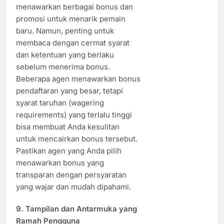
menawarkan berbagai bonus dan
promosi untuk menarik pemain
baru. Namun, penting untuk
membaca dengan cermat syarat
dan ketentuan yang berlaku
sebelum menerima bonus.
Beberapa agen menawarkan bonus
pendaftaran yang besar, tetapi
syarat taruhan (wagering
requirements) yang terlalu tinggi
bisa membuat Anda kesulitan
untuk mencairkan bonus tersebut.
Pastikan agen yang Anda pilih
menawarkan bonus yang
transparan dengan persyaratan
yang wajar dan mudah dipahami.
9.
Tampilan dan Antarmuka yang
Ramah Pengguna