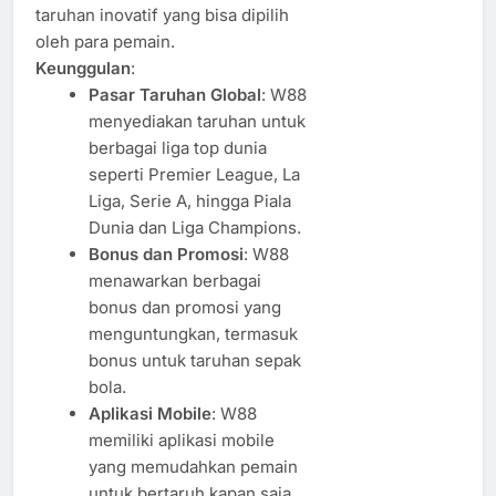
taruhan inovatif yang bisa dipilih
oleh para pemain.
Keunggulan
:
Pasar Taruhan Global
: W88
menyediakan taruhan untuk
berbagai liga top dunia
seperti Premier League, La
Liga, Serie A, hingga Piala
Dunia dan Liga Champions.
Bonus dan Promosi
: W88
menawarkan berbagai
bonus dan promosi yang
menguntungkan, termasuk
bonus untuk taruhan sepak
bola.
Aplikasi Mobile
: W88
memiliki aplikasi mobile
yang memudahkan pemain
untuk bertaruh kapan saja