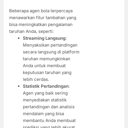
Beberapa agen bola terpercaya
menawarkan fitur tambahan yang
bisa meningkatkan pengalaman
taruhan Anda, seperti:
Streaming Langsung
:
Menyaksikan pertandingan
secara langsung di platform
taruhan memungkinkan
Anda untuk membuat
keputusan taruhan yang
lebih cerdas.
Statistik Pertandingan
:
Agen yang baik sering
menyediakan statistik
pertandingan dan analisis
mendalam yang bisa
membantu Anda membuat
prediksi yang lebih akurat.