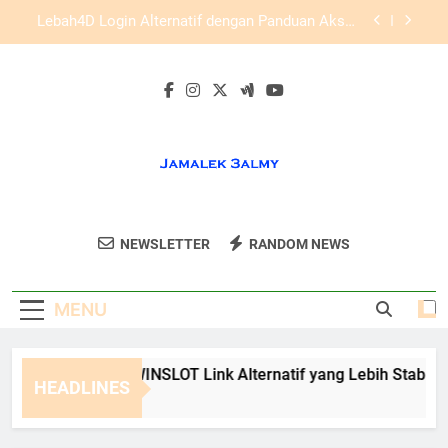
Skip
Daftar Edwinslot dan Tips Menghindari Kendala
to
Registrasi untuk Pengguna Baru
content
Daftar Lebah4D dan Tips Menghindari Kendala
Registrasi
Cara Memilih EDWINSLOT Link Alternatif yang
Lebih Stabil dan Aman
Lebah4D Login Alternatif dengan Panduan Akses
yang Aman untuk Pengguna
Daftar Edwinslot dan Tips Menghindari Kendala
Registrasi untuk Pengguna Baru
Jamalek 3almy
Ikuti Tips Kecantikan Dan Fashion Di
Daftar Lebah4D dan Tips Menghindari Kendala
NEWSLETTER
RANDOM NEWS
Registrasi
Jamalek 3almy.
MENU
ra Memilih EDWINSLOT Link Alternatif yang Lebih Stabil dan
HEADLINES
Month Ago