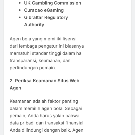
UK Gambling Commission
Curacao eGaming
Gibraltar Regulatory
Authority
Agen bola yang memiliki lisensi
dari lembaga pengatur ini biasanya
mematuhi standar tinggi dalam hal
transparansi, keamanan, dan
perlindungan pemain.
2.
Periksa Keamanan Situs Web
Agen
Keamanan adalah faktor penting
dalam memilih agen bola. Sebagai
pemain, Anda harus yakin bahwa
data pribadi dan transaksi finansial
Anda dilindungi dengan baik. Agen