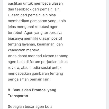
pastikan untuk membaca ulasan
dan feedback dari pemain lain.
Ulasan dari pemain lain bisa
memberikan gambaran yang lebih
jelas mengenai reputasi agen
tersebut. Agen yang terpercaya
biasanya memiliki ulasan positif
tentang layanan, keamanan, dan
keandalan mereka.
Anda dapat mencari ulasan tentang
agen bola di forum perjudian, situs
review, atau media sosial untuk
mendapatkan gambaran tentang
pengalaman pemain lain.
8.
Bonus dan Promosi yang
Transparan
Sebagian besar agen bola