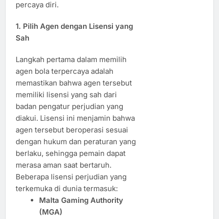
percaya diri.
1.
Pilih Agen dengan Lisensi yang
Sah
Langkah pertama dalam memilih
agen bola terpercaya adalah
memastikan bahwa agen tersebut
memiliki lisensi yang sah dari
badan pengatur perjudian yang
diakui. Lisensi ini menjamin bahwa
agen tersebut beroperasi sesuai
dengan hukum dan peraturan yang
berlaku, sehingga pemain dapat
merasa aman saat bertaruh.
Beberapa lisensi perjudian yang
terkemuka di dunia termasuk:
Malta Gaming Authority
(MGA)