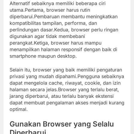
Alternatif sebaiknya memiliki beberapa ciri
utama.Pertama, browser harus rutin
diperbarui.Pembaruan membantu meningkatkan
kompatibilitas tampilan, performa, dan
perlindungan dasar.Kedua, browser perlu ringan
digunakan agar tidak membebani
perangkat.Ketiga, browser harus mampu
menampilkan halaman responsif dengan baik di
smartphone maupun desktop.
Selain itu, browser yang baik memiliki pengaturan
privasi yang mudah dipahami.Pengguna sebaiknya
dapat mengelola cache, riwayat, cookie, dan izin
halaman secara jelas.Browser yang terlalu berat,
jarang diperbarui, atau terlalu banyak ekstensi
dapat membuat pengalaman akses menjadi kurang
optimal.
Gunakan Browser yang Selalu
Diperbarui