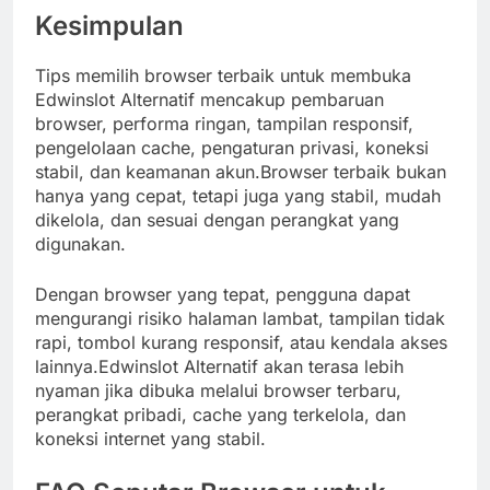
Kesimpulan
Tips memilih browser terbaik untuk membuka
Edwinslot Alternatif mencakup pembaruan
browser, performa ringan, tampilan responsif,
pengelolaan cache, pengaturan privasi, koneksi
stabil, dan keamanan akun.Browser terbaik bukan
hanya yang cepat, tetapi juga yang stabil, mudah
dikelola, dan sesuai dengan perangkat yang
digunakan.
Dengan browser yang tepat, pengguna dapat
mengurangi risiko halaman lambat, tampilan tidak
rapi, tombol kurang responsif, atau kendala akses
lainnya.Edwinslot Alternatif akan terasa lebih
nyaman jika dibuka melalui browser terbaru,
perangkat pribadi, cache yang terkelola, dan
koneksi internet yang stabil.