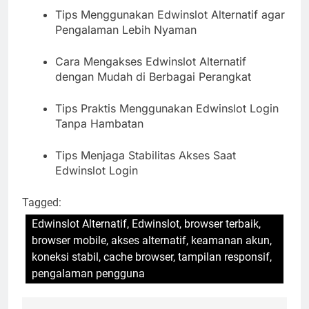
Tips Menggunakan Edwinslot Alternatif agar
Pengalaman Lebih Nyaman
Cara Mengakses Edwinslot Alternatif
dengan Mudah di Berbagai Perangkat
Tips Praktis Menggunakan Edwinslot Login
Tanpa Hambatan
Tips Menjaga Stabilitas Akses Saat
Edwinslot Login
Tagged:
Edwinslot Alternatif, Edwinslot, browser terbaik,
browser mobile, akses alternatif, keamanan akun,
koneksi stabil, cache browser, tampilan responsif,
pengalaman pengguna