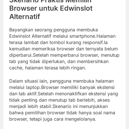
Browser untuk Edwinslot
Alternatif
Bayangkan seorang pengguna membuka
Edwinslot Alternatif melalui smartphone.Halaman
terasa lambat dan tombol kurang responsif.Ia
kemudian memeriksa browser dan ternyata belum
diperbarui.Setelah memperbarui browser, menutup
tab yang tidak diperlukan, dan membersihkan
cache, halaman terasa lebih ringan.
Dalam situasi lain, pengguna membuka halaman
melalui laptop.Browser memiliki banyak ekstensi
dan tab aktif.Setelah menonaktifkan ekstensi yang
tidak penting dan menutup tab berlebih, akses
menjadi lebih stabil.Skenario ini menunjukkan
bahwa pemilihan browser tidak hanya soal nama
browser, tetapi juga cara mengelolanya.