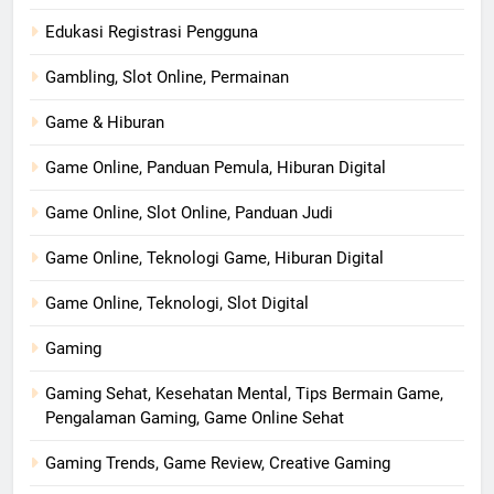
Edukasi Registrasi Pengguna
Gambling, Slot Online, Permainan
Game & Hiburan
Game Online, Panduan Pemula, Hiburan Digital
Game Online, Slot Online, Panduan Judi
Game Online, Teknologi Game, Hiburan Digital
Game Online, Teknologi, Slot Digital
Gaming
Gaming Sehat, Kesehatan Mental, Tips Bermain Game,
Pengalaman Gaming, Game Online Sehat
Gaming Trends, Game Review, Creative Gaming