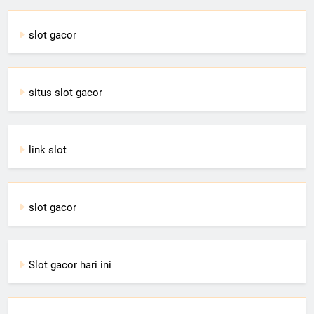
slot gacor
situs slot gacor
link slot
slot gacor
Slot gacor hari ini