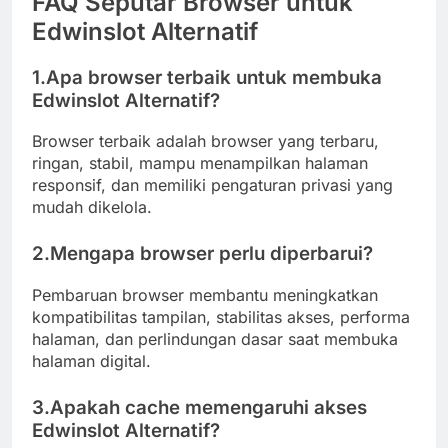
FAQ Seputar Browser untuk
Edwinslot Alternatif
1.Apa browser terbaik untuk membuka
Edwinslot Alternatif?
Browser terbaik adalah browser yang terbaru,
ringan, stabil, mampu menampilkan halaman
responsif, dan memiliki pengaturan privasi yang
mudah dikelola.
2.Mengapa browser perlu diperbarui?
Pembaruan browser membantu meningkatkan
kompatibilitas tampilan, stabilitas akses, performa
halaman, dan perlindungan dasar saat membuka
halaman digital.
3.Apakah cache memengaruhi akses
Edwinslot Alternatif?