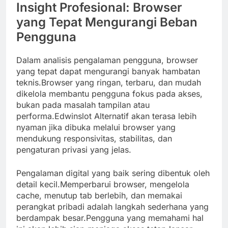
Insight Profesional: Browser
yang Tepat Mengurangi Beban
Pengguna
Dalam analisis pengalaman pengguna, browser
yang tepat dapat mengurangi banyak hambatan
teknis.Browser yang ringan, terbaru, dan mudah
dikelola membantu pengguna fokus pada akses,
bukan pada masalah tampilan atau
performa.Edwinslot Alternatif akan terasa lebih
nyaman jika dibuka melalui browser yang
mendukung responsivitas, stabilitas, dan
pengaturan privasi yang jelas.
Pengalaman digital yang baik sering dibentuk oleh
detail kecil.Memperbarui browser, mengelola
cache, menutup tab berlebih, dan memakai
perangkat pribadi adalah langkah sederhana yang
berdampak besar.Pengguna yang memahami hal