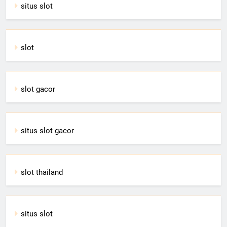
situs slot
slot
slot gacor
situs slot gacor
slot thailand
situs slot