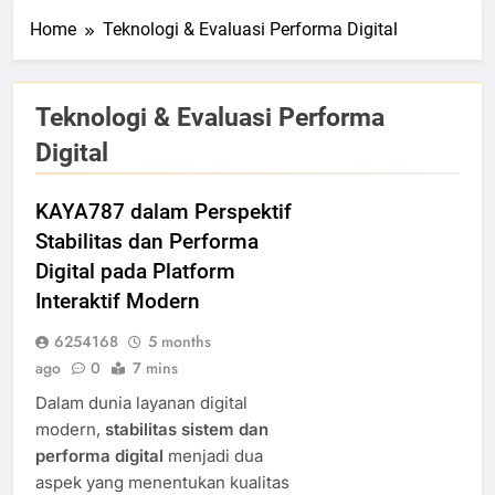
Home
Teknologi & Evaluasi Performa Digital
Teknologi & Evaluasi Performa
Digital
KAYA787 dalam Perspektif
Stabilitas dan Performa
Digital pada Platform
Interaktif Modern
6254168
5 months
ago
0
7 mins
Dalam dunia layanan digital
modern,
stabilitas sistem dan
performa digital
menjadi dua
aspek yang menentukan kualitas