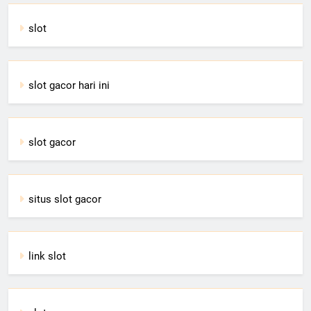
slot
slot gacor hari ini
slot gacor
situs slot gacor
link slot