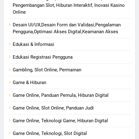
Pengembangan Slot, Hiburan Interaktif, Inovasi Kasino
Online
Desain UI/UX,Desain Form dan Validasi,Pengalaman
Pengguna,Optimasi Akses Digital,Keamanan Akses
Edukasi & Informasi
Edukasi Registrasi Pengguna
Gambling, Slot Online, Permainan
Game & Hiburan
Game Online, Panduan Pemula, Hiburan Digital
Game Online, Slot Online, Panduan Judi
Game Online, Teknologi Game, Hiburan Digital
Game Online, Teknologi, Slot Digital