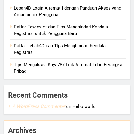
Lebah4D Login Alternatif dengan Panduan Akses yang
Aman untuk Pengguna
Daftar Edwinslot dan Tips Menghindari Kendala
Registrasi untuk Pengguna Baru
Daftar Lebah4D dan Tips Menghindari Kendala
Registrasi
Tips Mengakses Kaya787 Link Alternatif dari Perangkat
Pribadi
Recent Comments
A WordPress Commenter
on
Hello world!
Archives