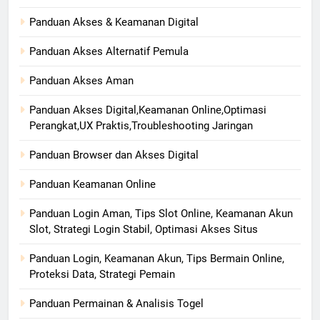
Panduan Akses & Keamanan Digital
Panduan Akses Alternatif Pemula
Panduan Akses Aman
Panduan Akses Digital,Keamanan Online,Optimasi
Perangkat,UX Praktis,Troubleshooting Jaringan
Panduan Browser dan Akses Digital
Panduan Keamanan Online
Panduan Login Aman, Tips Slot Online, Keamanan Akun
Slot, Strategi Login Stabil, Optimasi Akses Situs
Panduan Login, Keamanan Akun, Tips Bermain Online,
Proteksi Data, Strategi Pemain
Panduan Permainan & Analisis Togel