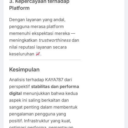
3. Kepercayaan terhadap
Platform
Dengan layanan yang andal,
pengguna merasa platform
memenuhi ekspektasi mereka —
meningkatkan
trustworthiness
dan
nilai reputasi layanan secara
keseluruhan
.
Kesimpulan
Analisis terhadap KAYA787 dari
perspektif
stabilitas dan performa
digital
menunjukkan bahwa kedua
aspek ini saling berkaitan dan
sangat penting dalam membentuk
pengalaman pengguna yang
positif. Infrastruktur yang kuat,
optimasi performa, pemantauan