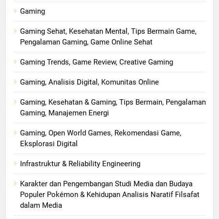
Gaming
Gaming Sehat, Kesehatan Mental, Tips Bermain Game,
Pengalaman Gaming, Game Online Sehat
Gaming Trends, Game Review, Creative Gaming
Gaming, Analisis Digital, Komunitas Online
Gaming, Kesehatan & Gaming, Tips Bermain, Pengalaman
Gaming, Manajemen Energi
Gaming, Open World Games, Rekomendasi Game,
Eksplorasi Digital
Infrastruktur & Reliability Engineering
Karakter dan Pengembangan Studi Media dan Budaya
Populer Pokémon & Kehidupan Analisis Naratif Filsafat
dalam Media