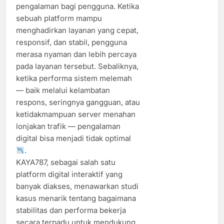
pengalaman bagi pengguna. Ketika
sebuah platform mampu
menghadirkan layanan yang cepat,
responsif, dan stabil, pengguna
merasa nyaman dan lebih percaya
pada layanan tersebut. Sebaliknya,
ketika performa sistem melemah
— baik melalui kelambatan
respons, seringnya gangguan, atau
ketidakmampuan server menahan
lonjakan trafik — pengalaman
digital bisa menjadi tidak optimal
.
KAYA787, sebagai salah satu
platform digital interaktif yang
banyak diakses, menawarkan studi
kasus menarik tentang bagaimana
stabilitas dan performa bekerja
secara terpadu untuk mendukung