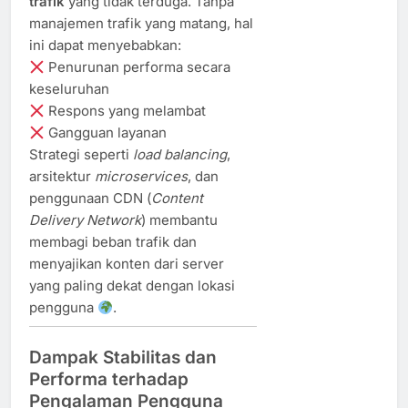
trafik
yang tidak terduga. Tanpa
manajemen trafik yang matang, hal
ini dapat menyebabkan:
Penurunan performa secara
keseluruhan
Respons yang melambat
Gangguan layanan
Strategi seperti
load balancing
,
arsitektur
microservices
, dan
penggunaan CDN (
Content
Delivery Network
) membantu
membagi beban trafik dan
menyajikan konten dari server
yang paling dekat dengan lokasi
pengguna
.
Dampak Stabilitas dan
Performa terhadap
Pengalaman Pengguna