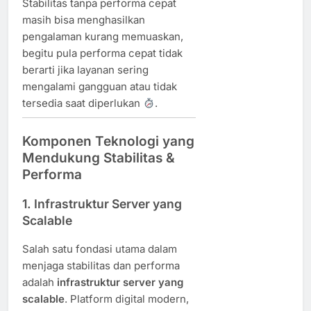
Stabilitas tanpa performa cepat
masih bisa menghasilkan
pengalaman kurang memuaskan,
begitu pula performa cepat tidak
berarti jika layanan sering
mengalami gangguan atau tidak
tersedia saat diperlukan
.
Komponen Teknologi yang
Mendukung Stabilitas &
Performa
1. Infrastruktur Server yang
Scalable
Salah satu fondasi utama dalam
menjaga stabilitas dan performa
adalah
infrastruktur server yang
scalable
. Platform digital modern,