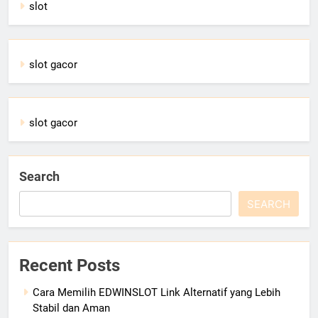
slot
slot gacor
slot gacor
Search
SEARCH
Recent Posts
Cara Memilih EDWINSLOT Link Alternatif yang Lebih
Stabil dan Aman