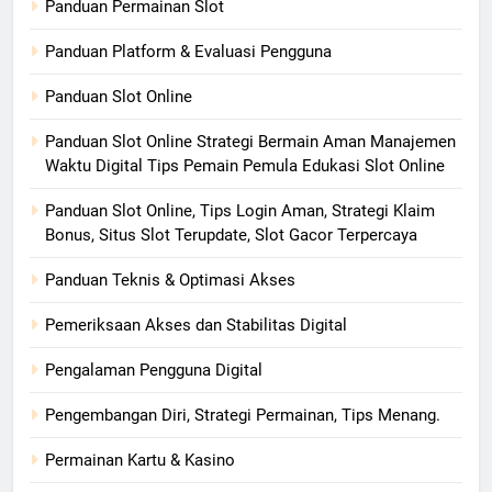
Panduan Permainan Slot
Panduan Platform & Evaluasi Pengguna
Panduan Slot Online
Panduan Slot Online Strategi Bermain Aman Manajemen
Waktu Digital Tips Pemain Pemula Edukasi Slot Online
Panduan Slot Online, Tips Login Aman, Strategi Klaim
Bonus, Situs Slot Terupdate, Slot Gacor Terpercaya
Panduan Teknis & Optimasi Akses
Pemeriksaan Akses dan Stabilitas Digital
Pengalaman Pengguna Digital
Pengembangan Diri, Strategi Permainan, Tips Menang.
Permainan Kartu & Kasino