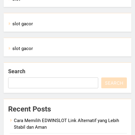
slot gacor
slot gacor
Search
SEARCH
Recent Posts
Cara Memilih EDWINSLOT Link Alternatif yang Lebih
Stabil dan Aman