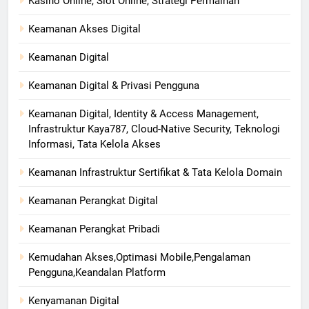
Kasino Online, Slot Online, Strategi Permainan
Keamanan Akses Digital
Keamanan Digital
Keamanan Digital & Privasi Pengguna
Keamanan Digital, Identity & Access Management,
Infrastruktur Kaya787, Cloud-Native Security, Teknologi
Informasi, Tata Kelola Akses
Keamanan Infrastruktur Sertifikat & Tata Kelola Domain
Keamanan Perangkat Digital
Keamanan Perangkat Pribadi
Kemudahan Akses,Optimasi Mobile,Pengalaman
Pengguna,Keandalan Platform
Kenyamanan Digital