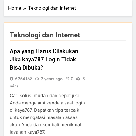
Home
Teknologi dan Internet
Teknologi dan Internet
Apa yang Harus Dilakukan
Jika kaya787 Login Tidak
Bisa Dibuka?
6254168
2 years ago
0
5
mins
Cari solusi mudah dan cepat jika
Anda mengalami kendala saat login
di kaya787. Dapatkan tips terbaik
untuk mengatasi masalah akses
akun Anda dan kembali menikmati
layanan kaya787.