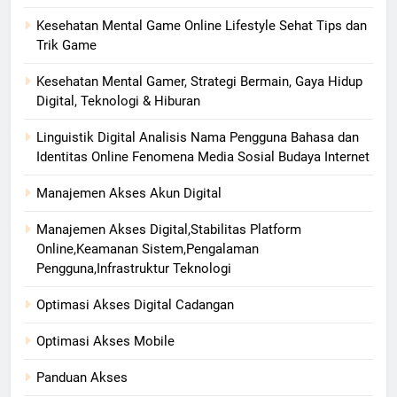
Kesehatan Mental Game Online Lifestyle Sehat Tips dan
Trik Game
Kesehatan Mental Gamer, Strategi Bermain, Gaya Hidup
Digital, Teknologi & Hiburan
Linguistik Digital Analisis Nama Pengguna Bahasa dan
Identitas Online Fenomena Media Sosial Budaya Internet
Manajemen Akses Akun Digital
Manajemen Akses Digital,Stabilitas Platform
Online,Keamanan Sistem,Pengalaman
Pengguna,Infrastruktur Teknologi
Optimasi Akses Digital Cadangan
Optimasi Akses Mobile
Panduan Akses