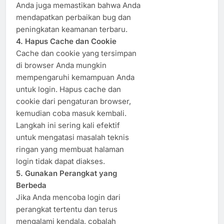
Anda juga memastikan bahwa Anda
mendapatkan perbaikan bug dan
peningkatan keamanan terbaru.
4. Hapus Cache dan Cookie
Cache dan cookie yang tersimpan
di browser Anda mungkin
mempengaruhi kemampuan Anda
untuk login. Hapus cache dan
cookie dari pengaturan browser,
kemudian coba masuk kembali.
Langkah ini sering kali efektif
untuk mengatasi masalah teknis
ringan yang membuat halaman
login tidak dapat diakses.
5. Gunakan Perangkat yang
Berbeda
Jika Anda mencoba login dari
perangkat tertentu dan terus
mengalami kendala, cobalah